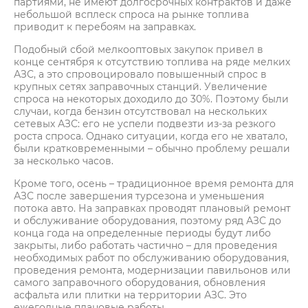
партиями, не имеют долгосрочных контрактов и даже
небольшой всплеск спроса на рынке топлива
приводит к перебоям на заправках.
Подобный сбой мелкооптовых закупок привел в
конце сентября к отсутствию топлива на ряде мелких
АЗС, а это спровоцировало повышенный спрос в
крупных сетях заправочных станций. Увеличение
спроса на некоторых доходило до 30%. Поэтому были
случаи, когда бензин отсутствовал на нескольких
сетевых АЗС: его не успели подвезти из-за резкого
роста спроса. Однако ситуации, когда его не хватало,
были кратковременными – обычно проблему решали
за несколько часов.
Кроме того, осень – традиционное время ремонта для
АЗС после завершения турсезона и уменьшения
потока авто. На заправках проводят плановый ремонт
и обслуживание оборудования, поэтому ряд АЗС до
конца года на определенные периоды будут либо
закрыты, либо работать частично – для проведения
необходимых работ по обслуживанию оборудования,
проведения ремонта, модернизации павильонов или
самого заправочного оборудования, обновления
асфальта или плитки на территории АЗС. Это
ежегодные плановые работы.