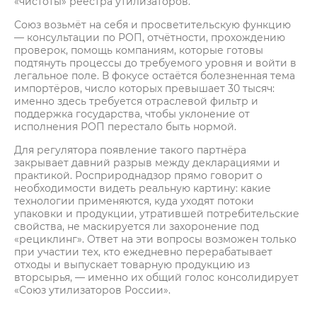
«чистоты» реестра утилизаторов.
Союз возьмёт на себя и просветительскую функцию
— консультации по РОП, отчётности, прохождению
проверок, помощь компаниям, которые готовы
подтянуть процессы до требуемого уровня и войти в
легальное поле. В фокусе остаётся болезненная тема
импортёров, число которых превышает 30 тысяч:
именно здесь требуется отраслевой фильтр и
поддержка государства, чтобы уклонение от
исполнения РОП перестало быть нормой.
Для регулятора появление такого партнёра
закрывает давний разрыв между декларациями и
практикой. Росприроднадзор прямо говорит о
необходимости видеть реальную картину: какие
технологии применяются, куда уходят потоки
упаковки и продукции, утратившей потребительские
свойства, не маскируется ли захоронение под
«рециклинг». Ответ на эти вопросы возможен только
при участии тех, кто ежедневно перерабатывает
отходы и выпускает товарную продукцию из
вторсырья, — именно их общий голос консолидирует
«Союз утилизаторов России».