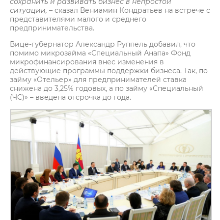
сохранить и развивать бизнес в непростой
ситуации,
– сказал Вениамин Кондратьев на встрече с
представителями малого и среднего
предпринимательства.
Вице-губернатор Александр Руппель добавил, что
помимо микрозайма «Специальный Анапа» Фонд
микрофинансирования внес изменения в
действующие программы поддержки бизнеса. Так, по
займу «Отельер» для предпринимателей ставка
снижена до 3,25% годовых, а по займу «Специальный
(ЧС)» – введена отсрочка до года.