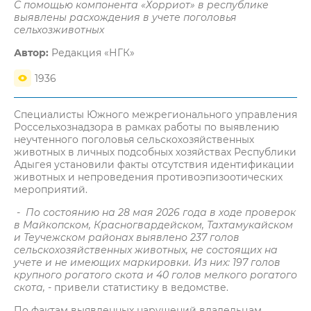
С помощью компонента «Хорриот» в республике
выявлены расхождения в учете поголовья
сельхозживотных
Автор:
Редакция «НГК»
1936
Специалисты Южного межрегионального управления
Россельхознадзора в рамках работы по выявлению
неучтенного поголовья сельскохозяйственных
животных в личных подсобных хозяйствах Республики
Адыгея установили факты отсутствия идентификации
животных и непроведения противоэпизоотических
мероприятий.
- По состоянию на 28 мая 2026 года в ходе проверок
в Майкопском, Красногвардейском, Тахтамукайском
и Теучежском районах выявлено 237 голов
сельскохозяйственных животных, не состоящих на
учете и не имеющих маркировки. Из них: 197 голов
крупного рогатого скота и 40 голов мелкого рогатого
скота,
- привели статистику в ведомстве.
По фактам выявленных нарушений владельцам