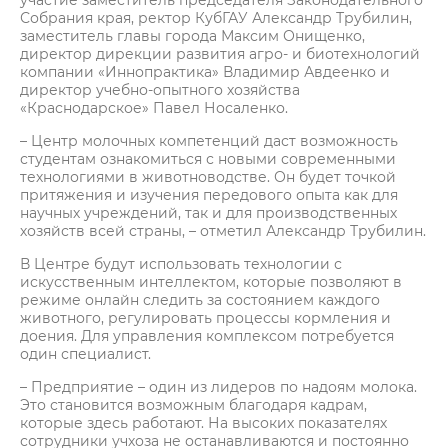
участие заместитель председателя Законодательного
Собрания края, ректор КубГАУ Александр Трубилин,
заместитель главы города Максим Онищенко,
директор дирекции развития агро- и биотехнологий
компании «Иннопрактика» Владимир Авдеенко и
директор учебно-опытного хозяйства
«Краснодарское» Павел Носаленко.
– Центр молочных компетенций даст возможность
студентам ознакомиться с новыми современными
технологиями в животноводстве. Он будет точкой
притяжения и изучения передового опыта как для
научных учреждений, так и для производственных
хозяйств всей страны, – отметил Александр Трубилин.
В Центре будут использовать технологии с
искусственным интеллектом, которые позволяют в
режиме онлайн следить за состоянием каждого
животного, регулировать процессы кормления и
доения. Для управления комплексом потребуется
один специалист.
– Предприятие – один из лидеров по надоям молока.
Это становится возможным благодаря кадрам,
которые здесь работают. На высоких показателях
сотрудники учхоза не останавливаются и постоянно