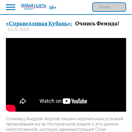
16+
«Справедливая Кубань»:
Очнись Фемида!
14.01.2019
Сочинец Андрей Акулов лишен нормальных условий
проживания из-за построенной рядом с его домом
многоэтажкой, которую администрация Сочи