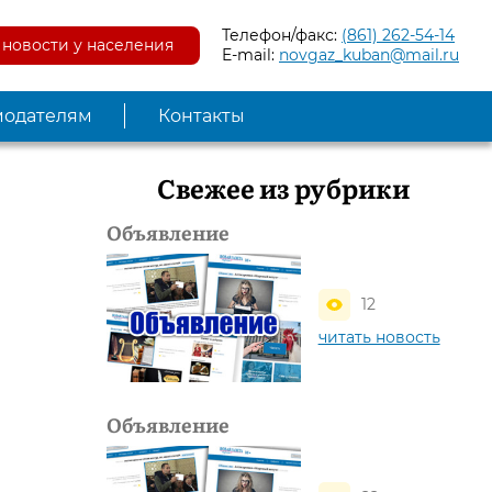
Телефон/факс:
(861) 262-54-14
новости у населения
E-mail:
novgaz_kuban@mail.ru
модателям
Контакты
Свежее из рубрики
Объявление
12
читать новость
Объявление