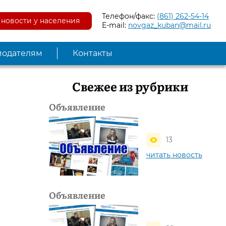
Телефон/факс:
(861) 262-54-14
новости у населения
E-mail:
novgaz_kuban@mail.ru
модателям
Контакты
Свежее из рубрики
Объявление
13
читать новость
Объявление