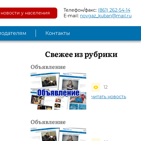
Телефон/факс:
(861) 262-54-14
новости у населения
E-mail:
novgaz_kuban@mail.ru
модателям
Контакты
Свежее из рубрики
Объявление
12
читать новость
Объявление