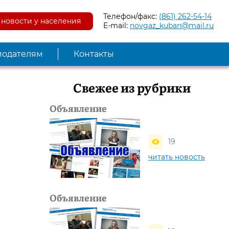
Телефон/факс:
(861) 262-54-14
новости у населения
E-mail:
novgaz_kuban@mail.ru
модателям
Контакты
Свежее из рубрики
Объявление
19
читать новость
Объявление