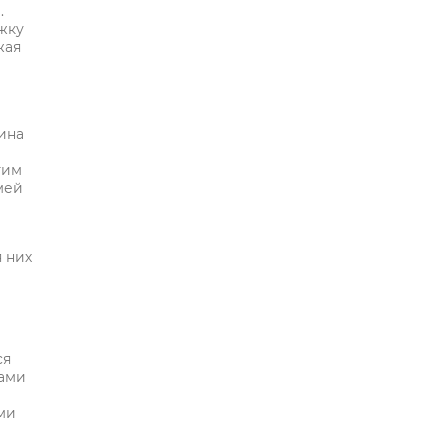
.
жку
жая
рина
тим
мей
 них
ся
тами
ми