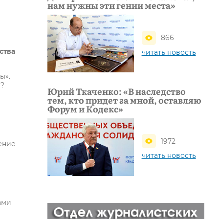
нам нужны эти гении места»
866
ства
читать новость
ы».
т?
Юрий Ткаченко: «В наследство
тем, кто придет за мной, оставляю
Форум и Кодекс»
1972
ение
читать новость
ами