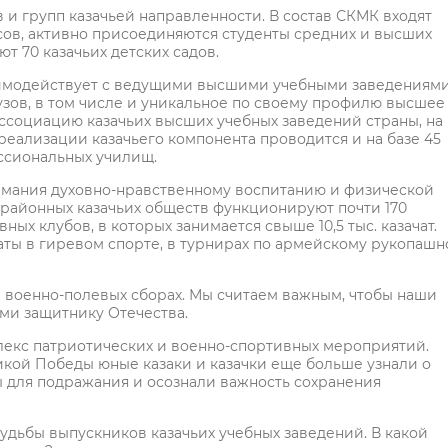
в и групп казачьей направленности. В состав СКМК входят
усов, активно присоединяются студенты средних и высших
т 70 казачьих детских садов.
заимодействует с ведущими высшими учебными заведениям
узов, в том числе и уникальное по своему профилю высшее
Ассоциацию казачьих высших учебных заведений страны, на 
 реализации казачьего компонента проводится и на базе 45
ссиональных училищ.
нимания духовно-нравственному воспитанию и физической
районных казачьих обществ функционируют почти 170
ых клубов, в которых занимается свыше 10,5 тыс. казачат.
аты в гиревом спорте, в турнирах по армейскому рукопаш
в военно-полевых сборах. Мы считаем важным, чтобы наши
ми защитнику Отечества.
лекс патриотических и военно-спортивных мероприятий.
икой Победы юные казаки и казачки еще больше узнали о
 для подражания и осознали важность сохранения
судьбы выпускников казачьих учебных заведений. В какой