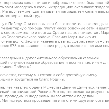
их творческих коллективов и добровольческих объединений
тывают молодежь в казачьих традициях, оказывают поддер
л. Мы вручаем женщинам казачьи награды, тем самым выра
самоотверженный труд.
дущую Победу. Они основывают благотворительные фонды и
т гуманитарную помощь, плетут маскировочные сети и шьют
о своих семьях, но и воинах. Среди наших активисток : Ма
о из Белореченского района, Евгения Мартыненко из
чень долго. Заслуги казачек в разных сферах велики – с э
лее 57,3 тыс. казаков в своих рядах, а вместе с членами се
ых заведений и дополнительного образования казачьей
дей получают казачье образование и воспитание, и чем для
Великой Победы»?
зачества, поэтому мы готовим себе достойную смену.
иции и трудиться на благо Родины.
лавляет кавалер ордена Мужества Даниил Дьяченко, являет
чьей организацией России. Это подтверждается результа
ий, проводимых Федеральным агентством по делам
м, Министерством просвещения и многими другими органа