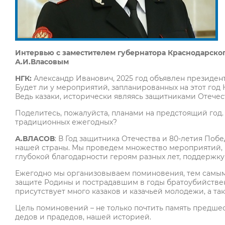
Интервью с заместителем губернатора Краснодарског
А.И.Власовым
НГК:
Александр Иванович, 2025 год объявлен президен
Будет ли у мероприятий, запланированных на этот год
Ведь казаки, исторически являясь защитниками Отечес
Поделитесь, пожалуйста, планами на предстоящий год
традиционных ежегодных?
А.ВЛАСОВ
: В Год защитника Отечества и 80-летия Поб
нашей страны. Мы проведем множество мероприятий, 
глубокой благодарности героям разных лет, поддержк
Ежегодно мы организовываем поминовения, тем самым
защите Родины и пострадавшим в годы братоубийствен
присутствует много казаков и казачьей молодежи, а та
Цель поминовений – не только почтить память предше
дедов и прадедов, нашей историей.