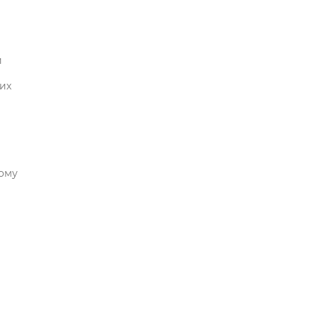
и
их
ному