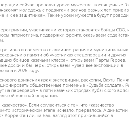
операции сейчас проводят уроки мужества, посвященные Го
накомят молодежь с подвигами воинов разных лет, приви
 и к ее защитникам. Такие уроки мужества будут проводи
ероприятий, участниками которых становятся бойцы СВО, 
просы патриотизма, поддержки фронта, оказываем содейств
м.
ти региона и совместно с администрациями муниципальных
 сохранению памяти об участниках спецоперации и других
вших бойцов казачьим классам, открываем Парты Героев,
ые доски и баннеры, открываем музейные экспозиции в
важна в 2025 году.
кового движения края: экспедиции, раскопки, Вахты Памят
нкционировать общественные приемные «Судьба солдата». Р
т на передовой – в пяти казачьих отрядах Кубанского войск
альной военной операции.
зачество». Если согласиться с тем, что «казачество
ком-то историческом этапе исчезло, прервалось. А династии
о? Корректен ли, на Ваш взгляд этот прижившийся в