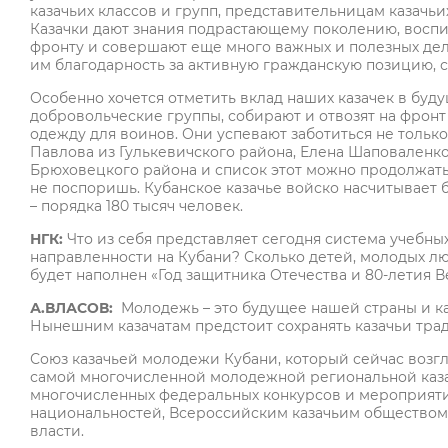
казачьих классов и групп, представительницам казачь
Казачки дают знания подрастающему поколению, воспи
фронту и совершают еще много важных и полезных де
им благодарность за активную гражданскую позицию, 
Особенно хочется отметить вклад наших казачек в бу
добровольческие группы, собирают и отвозят на фрон
одежду для воинов. Они успевают заботиться не только 
Павлова из Гулькевичского района, Елена Шаповаленк
Брюховецкого района и список этот можно продолжать о
не поспоришь. Кубанское казачье войско насчитывает бо
– порядка 180 тысяч человек.
НГК:
Что из себя представляет сегодня система учебн
направленности на Кубани? Сколько детей, молодых лю
будет наполнен «Год защитника Отечества и 80-летия 
А.ВЛАСОВ:
Молодежь – это будущее нашей страны и ка
Нынешним казачатам предстоит сохранять казачьи трад
Союз казачьей молодежи Кубани, который сейчас возг
самой многочисленной молодежной региональной каза
многочисленных федеральных конкурсов и мероприят
национальностей, Всероссийским казачьим общество
власти.