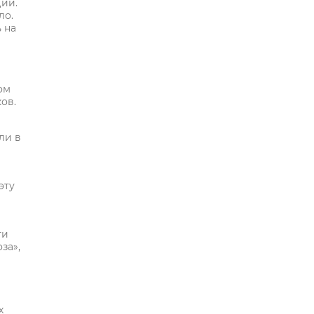
ции.
ло.
 на
и
ом
ов.
ли в
эту
ги
за»,
х