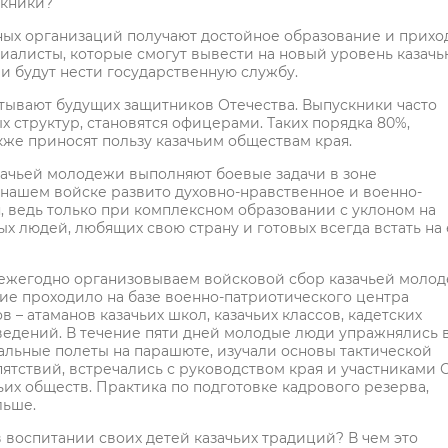
скники?
ных организаций получают достойное образование и прихо
иалисты, которые смогут вывести на новый уровень казачь
ли будут нести государственную службу.
итывают будущих защитников Отечества. Выпускники часто
х структур, становятся офицерами. Таких порядка 80%,
кже приносят пользу казачьим обществам края.
зачьей молодежи выполняют боевые задачи в зоне
в нашем войске развито духовно-нравственное и военно-
 ведь только при комплексном образовании с уклоном на
 людей, любящих свою страну и готовых всегда встать на 
у ежегодно организовываем войсковой сбор казачьей моло
ие проходило на базе военно-патриотического центра
 – атаманов казачьих школ, казачьих классов, кадетских
аведений. В течение пяти дней молодые люди упражнялись 
альные полеты на парашюте, изучали основы тактической
тствий, встречались с руководством края и участниками 
их обществ. Практика по подготовке кадрового резерва,
льше.
 воспитании своих детей казачьих традиций? В чем это