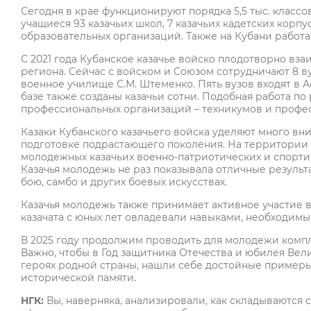
Сегодня в крае функционируют порядка 5,5 тыс. классо
учащиеся 93 казачьих школ, 7 казачьих кадетских корп
образовательных организаций. Также на Кубани работаю
С 2021 года Кубанское казачье войско плодотворно в
региона. Сейчас с войском и Союзом сотрудничают 8 в
военное училище С.М. Штеменко. Пять вузов входят в 
базе также созданы казачьи сотни. Подобная работа по
профессиональных организаций – техникумов и профе
Казаки Кубанского казачьего войска уделяют много в
подготовке подрастающего поколения. На территории 
молодежных казачьих военно-патриотических и спортивн
Казачья молодежь не раз показывала отличные результ
бою, самбо и других боевых искусствах.
Казачья молодежь также принимает активное участие 
казачата с юных лет овладевали навыками, необходимы
В 2025 году продолжим проводить для молодежи комп
Важно, чтобы в Год защитника Отечества и юбилея Вел
героях родной страны, нашли себе достойные примеры
исторической памяти.
НГК:
Вы, наверняка, анализировали, как складываются 