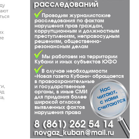
ду
вают
ться
их
ие
и,
яд
а,