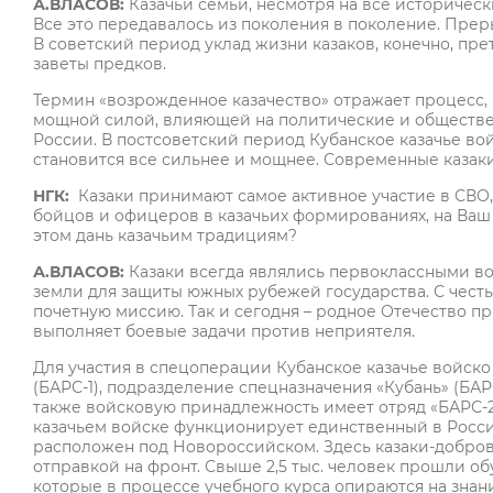
А.ВЛАСОВ:
Казачьи семьи, несмотря на все историческ
Все это передавалось из поколения в поколение. Прер
В советский период уклад жизни казаков, конечно, пр
заветы предков.
Термин «возрожденное казачество» отражает процесс, 
мощной силой, влияющей на политические и обществ
России. В постсоветский период Кубанское казачье во
становится все сильнее и мощнее. Современные казак
НГК:
Казаки принимают самое активное участие в СВО,
бойцов и офицеров в казачьих формированиях, на Ваш вз
этом дань казачьим традициям?
А.ВЛАСОВ:
Казаки всегда являлись первоклассными во
земли для защиты южных рубежей государства. С чест
почетную миссию. Так и сегодня – родное Отечество пр
выполняет боевые задачи против неприятеля.
Для участия в спецоперации Кубанское казачье войск
(БАРС-1), подразделение спецназначения «Кубань» (БАРС-
также войсковую принадлежность имеет отряд «БАРС-2
казачьем войске функционирует единственный в Росси
расположен под Новороссийском. Здесь казаки-добро
отправкой на фронт. Свыше 2,5 тыс. человек прошли о
которые в процессе учебного курса опираются на знан