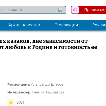
Принимаем 
Архив новостей
О редакции
Рекла
ех казаков, вне зависимости от
т любовь к Родине и готовность ее
Респондент:
Александр Власов
Интервьюер:
Галина Ташматова
8031