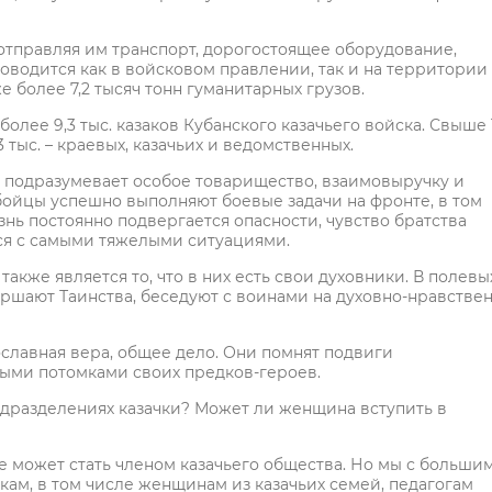
тправляя им транспорт, дорогостоящее оборудование,
оводится как в войсковом правлении, так и на территории
е более 7,2 тысяч тонн гуманитарных грузов.
лее 9,3 тыс. казаков Кубанского казачьего войска. Свыше 1
3 тыс. – краевых, казачьих и ведомственных.
ое подразумевает особое товарищество, взаимовыручку и
бойцы успешно выполняют боевые задачи на фронте, в том
нь постоянно подвергается опасности, чувство братства
ься с самыми тяжелыми ситуациями.
кже является то, что в них есть свои духовники. В полевы
ршают Таинства, беседуют с воинами на духовно-нравстве
славная вера, общее дело. Они помнят подвиги
ыми потомками своих предков-героев.
подразделениях казачки? Может ли женщина вступить в
может стать членом казачьего общества. Но мы с больши
ам, в том числе женщинам из казачьих семей, педагогам