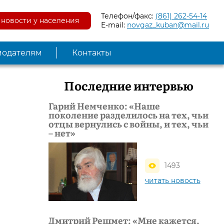
Телефон/факс:
(861) 262-54-14
новости у населения
E-mail:
novgaz_kuban@mail.ru
модателям
Контакты
Последние интервью
Гарий Немченко: «Наше
поколение разделилось на тех, чьи
отцы вернулись с войны, и тех, чьи
– нет»
1493
читать новость
Дмитрий Решмет: «Мне кажется,