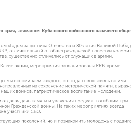
о края, атаманом
Кубанского войскового казачьего обще
том «Годом защитника Отечества и 80-летия Великой Побед
 ККВ, отличительный от общегражданской повестки колори
тва, существенно отличались от служащих в армии.
. Какие акции, мероприятия запланированы ККВ, кроме
еды мы вспоминаем каждого, кто отдал свою жизнь во имя
направленных на сохранение исторической памяти, выраж
у наших воинов, патриотическое воспитание молодежи.
 отдавая дань памяти и уважения предкам, погибшим при
ной Гражданской войны. На таких мероприятиях всегда
кже участники СВО.
ствующих поколений, но и познакомить молодежь с подвиг