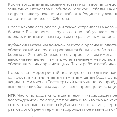
Кроме того, атаманы, казаки-наставники и воины спец
защитника Отечества и юбилею Великой Победы. Они з
подрастающему поколению любовь к Родине и уважение
на протяжении всего 2025 года.
После начала спецоперации также устраиваем много м
близкие. В ходе встреч, круглых столов обсуждаем во
вдовам, инициативным группам по различным вопроса
Кубанским казачьим войском вместе с органами влас
образований и округов проводится большая работа по
боевых действий. Совместно мы присваиваем имена па
высаживаем аллеи Памяти, устанавливаем мемориальн
образовательных организациях. Такая работа особенно 
Порядка ста мероприятий планируется и по линии поис
конкурсы, а к значительным памятным датам будут фу
акций, в том числе «Бессмертный казачий полк», пройду
выполняющих боевые задачи в зоне проведения специ
НГК:
Часто приходится слышать термин «возрожденное ка
возрожденное», то следует принять и то, что оно на ка
потомственных казаков на Кубани не перевелись, верн
разговорной речи термин «возрожденное казачество»?