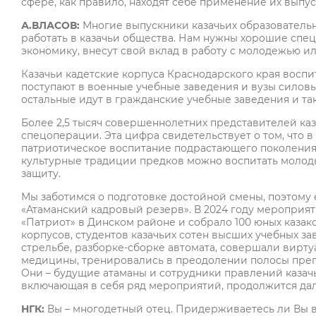
сфере, как правило, находят себе применение их выпу
А.ВЛАСОВ:
Многие выпускники казачьих образователь
работать в казачьи общества. Нам нужны хорошие спец
экономику, внесут свой вклад в работу с молодежью и
Казачьи кадетские корпуса Краснодарского края восп
поступают в военные учебные заведения и вузы силовы
остальные идут в гражданские учебные заведения и та
Более 2,5 тысяч совершеннолетних представителей ка
спецоперации. Эта цифра свидетельствует о том, что 
патриотическое воспитание подрастающего поколения,
культурные традиции предков можно воспитать молодых
защиту.
Мы заботимся о подготовке достойной смены, поэтом
«Атаманский кадровый резерв». В 2024 году мероприят
«Патриот» в Динском районе и собрало 100 юных казаков
корпусов, студентов казачьих сотен высших учебных з
стрельбе, разборке-сборке автомата, совершали вирту
медицины, тренировались в преодолении полосы препя
Они – будущие атаманы и сотрудники правлений казачь
включающая в себя ряд мероприятий, продолжится да
НГК:
Вы – многодетный отец. Придерживаетесь ли Вы в