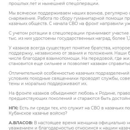
прошлых лет и нынешней спецоперации.
Мы всячески поддерживаем наших воинов, регулярно о
снаряжение. Работа по сбору гуманитарной помощи пр
казачьих обществ. С начала СВО на фронт направили уж
С учетом ротации в спецоперации принимают участие бо
тыс. из них удостоены государственных наград, более 1,
У казаков всегда существует понятие братства, котор
поддержку, независимо от звания и положения. Наши 
числе благодаря взаимопомощи. На передовой, где жиз
становится еще сильнее и позволяет казакам справит
Отличительной особенностью казачьих подразделений та
условиях походные священники проводят службы, сове
темы и морально поддерживают их.
На фронте казаков объединяют любовь к Родине, право
предшествующих поколений и стараются быть достойн
НГК:
Есть ли среди тех, кто служит на СВО в казачьих 
Кубанское казачье войско?
А.ВЛАСОВ:
В настоящее время женщина официально не 
уважением и благодарностью относимся к нашим казачк