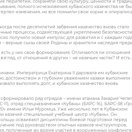
ие перипетии, сохраняли свою культуру, ценности и тради
ывания, полного исчезновения кубанского казачества не бы
етерпел изменения, но все помнили свои корни и опирались
когда после десятилетий забвения казачество вновь стало
енные процессы, содействующей укреплению безопасност
йско получило новый импульс для развития и с каждым год
и – верные сыны своей Родины и хранители наследия предк
 есть у них свои формирования. Отличаются ли отношения
гляд, от отношений в других – не казачьих частях? И есть 
инами. Императрица Екатерина II даровала им кубанские
ью, достоинством и глубоким уважением казаки выполняли 
извало выполнять долг, и кубанское казачество вновь
о сформировало ряд отрядов – имени атамана Захария Чепе
11), отряд спецназначения «Кубань» (БАРС-16), БАРС-38 «Гро
0» имени Ильи Муромца. Уже несколько лет в Кубанском
и казачий специальный учебный центр «Кубань». Он
вольцы осваивают дисциплины боевой подготовки перед
бучение под руководством опытных казаков-инструкторов,
ия, полученные во время участия в вооруженных конфликта