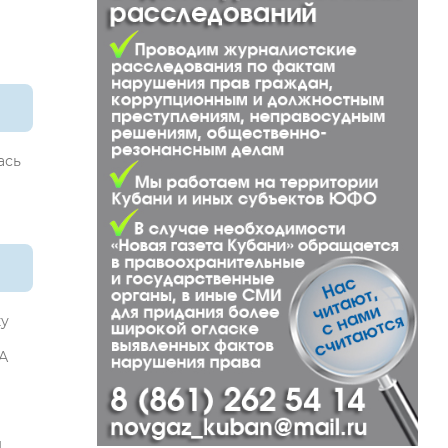
ась
ку
 А
м