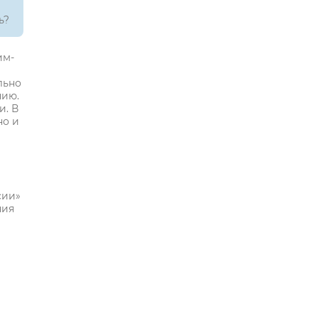
ь?
им-
льно
нию.
и. В
но и
е
сии»
ния