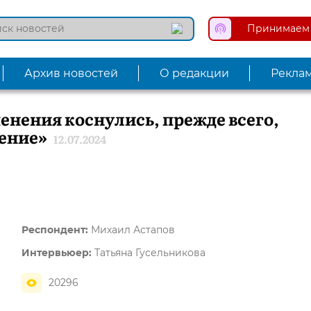
Принимаем 
Архив новостей
О редакции
Рекла
енения коснулись, прежде всего,
чение»
12.07.2024
Респондент:
Михаил Астапов
Интервьюер:
Татьяна Гусельникова
20296