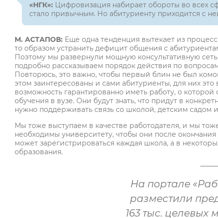
«НГК»:
Цифровизация набирает обороты во всех сфе
стало привычным. Но абитуриенту приходится с ней 
М. АСТАПОВ:
Еще одна тенденция вытекает из процесс
то образом устранить дефицит общения с абитуриентам
Поэтому мы развернули мощную консультативную сеть
подробно рассказываем порядок действия по вопросам
Повторюсь, это важно, чтобы первый блин не был комом
этом заинтересованы и сами абитуриенты, для них это 
возможность гарантированно иметь работу, о которой 
обучения в вузе. Они будут знать, что придут в конкр
нужно поддерживать связь со школой, детским садом 
Мы тоже выступаем в качестве работодателя, и мы тоже
необходимы университету, чтобы они после окончания 
может зарегистрироваться каждая школа, а в некотор
образования.
На портале «Ра
разместили пре
163 тыс. целевых 