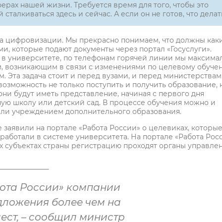
рах нашей жизни. Требуется время для того, чтобы это
сталкиваться здесь и сейчас. А если он не готов, что делат
а цифровизации. Мы прекрасно понимаем, что должны как
и, которые подают документы через портал «Госуслуги».
 в университете, по телефонам горячей линии мы максима
, возникающим в связи с изменениями по целевому обуче
. Эта задача стоит и перед вузами, и перед министерствам
возможность не только поступить и получить образование, 
они будут иметь представление, начиная с первого дня
етную школу или детский сад. В процессе обучения можно и
или учреждением дополнительного образования.
 заявили на портале «Работа России» о целевиках, которы
работали в системе университета. На портале «Работа Рос
ых субъектах страны регистрацию проходят органы управле
бота России» компании
дложения более чем на
мест, – сообщил министр