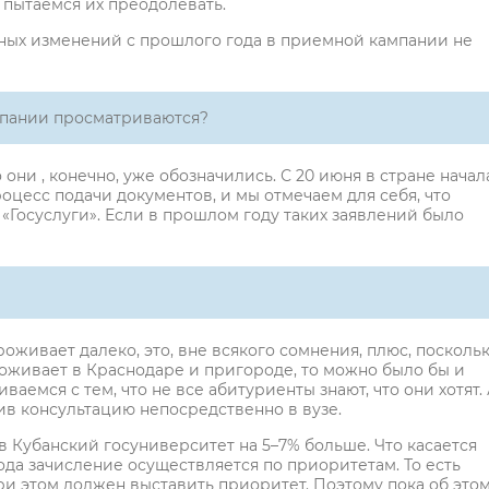
пытаемся их преодолевать.
ьных изменений с прошлого года в приемной кампании не
мпании просматриваются?
 они , конечно, уже обозначились. С 20 июня в стране начал
оцесс подачи документов, и мы отмечаем для себя, что
«Госуслуги». Если в прошлом году таких заявлений было
роживает далеко, это, вне всякого сомнения, плюс, посколь
проживает в Краснодаре и пригороде, то можно было бы и
ваемся с тем, что не все абитуриенты знают, что они хотят.
ив консультацию непосредственно в вузе.
 Кубанский госуниверситет на 5–7% больше. Что касается
года зачисление осуществляется по приоритетам. То есть
ри этом должен выставить приоритет. Поэтому пока об это