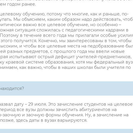
чем годом ранее.
елевому обучению, потому что многие, как и раньше, по-
упать. Мы объясняем, каким образом надо действовать, что
ритически важно все целевое обучение, но особенно –
ложная ситуация сложилась с педагогическими кадрами в
 Поэтому в течение всего года мы прилагали особые усилия
з этого получится. Конечно, мы заинтересованы в том, чтобы
 высоким, и чтобы все целевые места на педобразование бы
елей разных предметов, с прошлого года мы ввели новые
края испытывают острый дефицит учителей-предметников,
у краевой системе образования, хотя мы федеральный вуз
нимаем, как важно, чтобы в наших школах были учителя по
находится?
назвал дату – 29 июля. Это зачисление студентов на целевое
т период все вузы должны зачислить абитуриентов на
-заочную и заочную формы обучения. Ну, а зачисление на
озже, здесь даты в вузах варьируются.