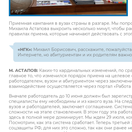
Приемная кампания в вузах страны в разгаре. Мы попр
Михаила Астапова выкроить несколько минут, чтобы ра
правилах приема, которые начинают действовать с этог
«НГК»:
Михаил Борисович, расскажите, пожалуйста, 
Интернете, но абитуриентам и их родителям важно 
М. АСТАПОВ:
Каких-то кардинальных изменений, по ср
главное то, что изменился порядок приема на целевое
работодателем, вузом и абитуриентом через заключени
взаимодействие осуществляется через портал «Работа 
Вначале работодатель до 10 июня должен был зарегистр
специалисты ему необходимы и из какого вуза. На след
вузов и работодателей, заключает соглашение. Система
сложности на этапе становления. В этом году эта раб
здесь в полной мере доминирует. Мы ждем 29 июля, ко
Посмотрим, как эта система сработает. Теперь третье
соцзащиты РФ, для них это сложно, так как они ранее 