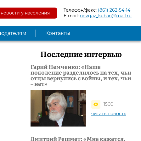
Телефон/факс:
(861) 262-54-14
новости у населения
E-mail:
novgaz_kuban@mail.ru
модателям
Контакты
Последние интервью
Гарий Немченко: «Наше
поколение разделилось на тех, чьи
отцы вернулись с войны, и тех, чьи
– нет»
1500
читать новость
Дмитрий Решмет: «Мне кажется,