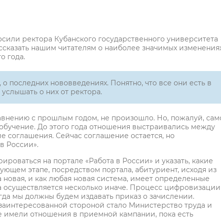
осили ректора Кубанского государственного университета
ссказать нашим читателям о наиболее значимых изменения
о года.
о последних нововведениях. Понятно, что все они есть в
услышать о них от ректора.
авнению с прошлым годом, не произошло. Но, пожалуй, сам
 обучение. До этого года отношения выстраивались между
е соглашения. Сейчас соглашение остается, но
в России».
ироваться на портале «Работа в России» и указать, какие
ующем этапе, посредством портала, абитуриент, исходя из
 новая, и как любая новая система, имеет определенные
ота осуществляется несколько иначе. Процесс цифровизации
гда мы должны будем издавать приказ о зачислении.
й заинтересованной стороной стало Министерство труда и
не имели отношения в приемной кампании, пока есть