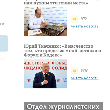
нам нужны эти гении места»
872
х в
читать новость
Юрий Ткаченко: «В наследство
тем, кто придет за мной, оставляю
Форум и Кодекс»
ое
1978
читать новость