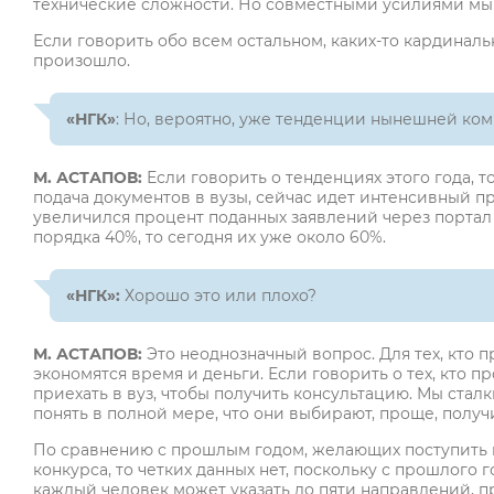
технические сложности. Но совместными усилиями мы 
Если говорить обо всем остальном, каких-то кардинал
произошло.
«НГК»
: Но, вероятно, уже тенденции нынешней ко
М. АСТАПОВ:
Если говорить о тенденциях этого года, то
подача документов в вузы, сейчас идет интенсивный пр
увеличился процент поданных заявлений через портал 
порядка 40%, то сегодня их уже около 60%.
«НГК»:
Хорошо это или плохо?
М. АСТАПОВ:
Это неоднозначный вопрос. Для тех, кто п
экономятся время и деньги. Если говорить о тех, кто 
приехать в вуз, чтобы получить консультацию. Мы сталки
понять в полной мере, что они выбирают, проще, получ
По сравнению с прошлым годом, желающих поступить в
конкурса, то четких данных нет, поскольку с прошлого 
каждый человек может указать до пяти направлений, п