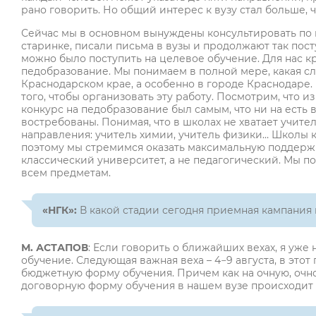
рано говорить. Но общий интерес к вузу стал больше, 
Сейчас мы в основном вынуждены консультировать по ц
старинке, писали письма в вузы и продолжают так пост
можно было поступить на целевое обучение. Для нас к
педобразование. Мы понимаем в полной мере, какая с
Краснодарском крае, а особенно в городе Краснодаре.
того, чтобы организовать эту работу. Посмотрим, что и
конкурс на педобразование был самым, что ни на есть
востребованы. Понимая, что в школах не хватает учит
направления: учитель химии, учитель физики… Школы 
поэтому мы стремимся оказать максимальную поддержк
классический университет, а не педагогический. Мы по
всем предметам.
«НГК»:
В какой стадии сегодня приемная кампания 
М. АСТАПОВ
: Если говорить о ближайших вехах, я уже 
обучение. Следующая важная веха – 4
−
9 августа, в это
бюджетную форму обучения. Причем как на очную, очно
договорную форму обучения в нашем вузе происходит п