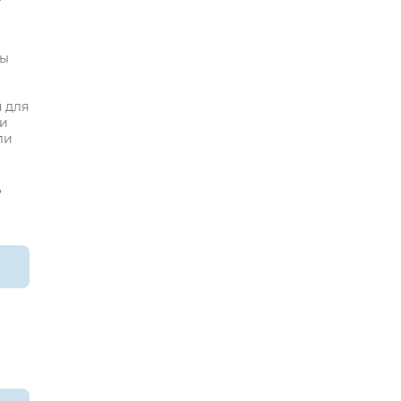
бы
 для
 и
ли
,