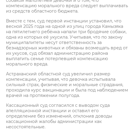
собакой малолетней девочки и о том, что
компенсацию морального вреда следует выплачивать
из средств областного бюджета.
Вместе с тем, суд первой инстанции установил, что
весной 2025 года на одной из улиц города Камызяка
на пятилетнего ребёнка напали три бродячие собаки,
одна из которых её укусила. Учитывая, что по закону
муниципалитеты несут ответственность за
безнадзорных животных и обязаны возмещать вред от
их укусов, суд обязал администрацию района
выплатить семье потерпевшей компенсацию
морального вреда.
Астраханский областной суд увеличил размер
компенсации, учитывая, что девочка испытывала
сильный страх, физические и моральные страдания,
проходила курс вакцинации и была под наблюдением
врачей на протяжении полугода.
Кассационный суд согласился с выводом суда
апелляционной инстанции и оставил его
определение без изменений, отклонив доводы
кассационной жалобы администрации как
несостоятельные.