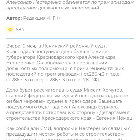
Александр Нестеренко обвиняется по трем эпизодам
превышения должностных полномочий
Автор:
Редакция «НГК»
684
Вчера, 6 мая, в Ленинский районный суд г.
Краснодара поступило дело бывшего вице-
губернатора Краснодарского края Александра
Нестеренко. Он обвиняется в превышении
должностных полномочий с причинением тяжких
последствий по трем эпизодам ( ст.286 ч.3 п.п.в,е;
ст.286 ч.3 п.п.в,е; ст.286 ч.3 п.п.в,е УК РФ).
Дело будет рассматривать судья Михаил Хомутов,
ставший федеральным судьей полгода назад, ранее
он был мировым судьей в Краснодаре. Защищать
подсудимого будет адвокат Александр Бурнаев,
а представлять потерпевшую сторону - Департамент
строительства Краснодарского края – Евгения Немец.
Как сообщали СМИ, вопросы к Нестеренко связаны с
предыдущим местом работы и со строительством
соцобъектов на территории новых регионов. По