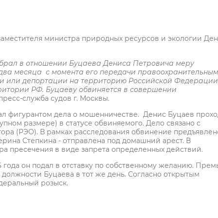
заместителя министра природных ресурсов и экологии Де
 избрал в отношении Буцаева Дениса Петровича меру
 два месяца с момента его передачи правоохранительны
ии или депортации на территорию Российской Федерации
ритории РФ. Буцаеву обвиняется в совершении
пресс-служба судов г. Москвы.
л фигурантом дела о мошенничестве. Денис Буцаев прохо
крупном размере) в статусе обвиняемого. Дело связано с
ора (РЭО). В рамках расследования обвинение предъявлен
рина Степкина - отправлена под домашний арест. В
ра пресечения в виде запрета определенных действий.
26 года он подал в отставку по собственному желанию. Прем
должности Буцаева в тот же день. Согласно открытым
едеральный розыск.