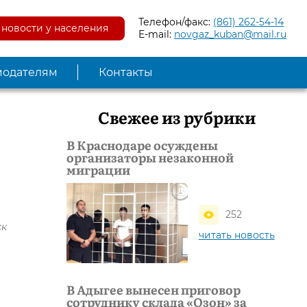
Телефон/факс:
(861) 262-54-14
новости у населения
E-mail:
novgaz_kuban@mail.ru
модателям
Контакты
Свежее из рубрики
В Краснодаре осуждены
организаторы незаконной
миграции
252
ск
читать новость
В Адыгее вынесен приговор
сотруднику склада «Озон» за