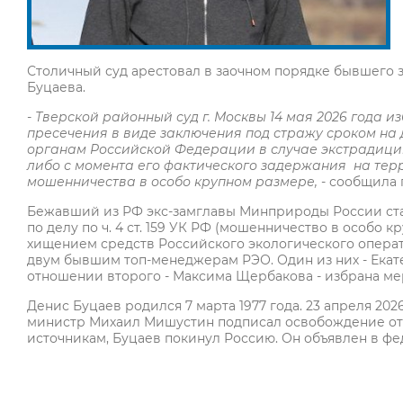
Столичный суд арестовал в заочном порядке бывшего 
Буцаева.
- Тверской районный суд г. Москвы 14 мая 2026 года
пресечения в виде заключения под стражу сроком на
органам Российской Федерации в случае экстрадиц
либо с момента его фактического задержания на тер
мошенничества в особо крупном размере,
- сообщила 
Бежавший из РФ экс-замглавы Минприроды России ста
по делу по ч. 4 ст. 159 УК РФ (мошенничество в особо 
хищением средств Российского экологического операт
двум бывшим топ-менеджерам РЭО. Один из них - Екате
отношении второго - Максима Щербакова - избрана ме
Денис Буцаев родился 7 марта 1977 года. 23 апреля 20
министр Михаил Мишустин подписал освобождение от 
источникам, Буцаев покинул Россию. Он объявлен в ф