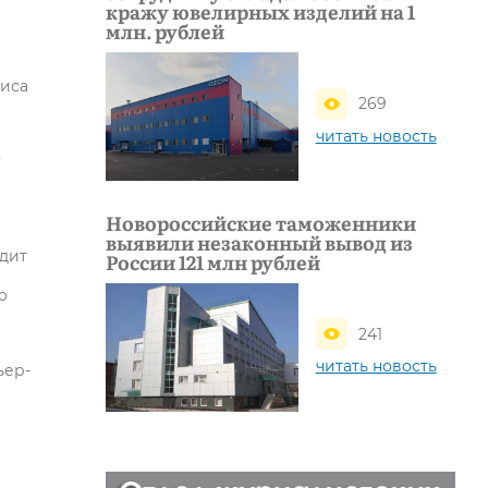
кражу ювелирных изделий на 1
млн. рублей
ниса
269
читать новость
м
Новороссийские таможенники
выявили незаконный вывод из
дит
России 121 млн рублей
о
241
читать новость
ьер-