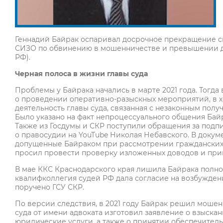
Геннадий Байрак оспаривал досрочное прекращение св
СИЗО по обвинению в мошенничестве и превышении должнос
РФ).
Черная полоса в жизни главы суда
Проблемы у Байрака начались в марте 2021 года. Тогд
о проведении оперативно-разыскных мероприятий, в 
деятельность главы суда, связанная с незаконным получ
Было указано на факт непроцессуального общения Байр
Также из Госдумы и СКР поступили обращения за подп
о правосудии на YouTube Николая Небавского. В докум
допущенные Байраком при рассмотрении гражданских 
просил провести проверку изложенных доводов и при
В мае ККС Краснодарского края лишила Байрака полно
квалифколлегия судей РФ дала согласие на возбуждени
поручено ГСУ СКР.
По версии следствия, в 2021 году Байрак решил мошен
суда от имени адвоката изготовил заявление о взыска
юридические услуги, а также о принятии обеспечитель