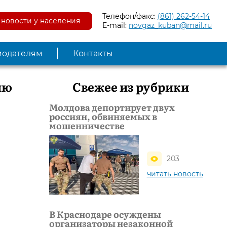
Телефон/факс:
(861) 262-54-14
новости у населения
E-mail:
novgaz_kuban@mail.ru
модателям
Контакты
ию
Свежее из рубрики
Молдова депортирует двух
россиян, обвиняемых в
мошенничестве
203
читать новость
В Краснодаре осуждены
организаторы незаконной