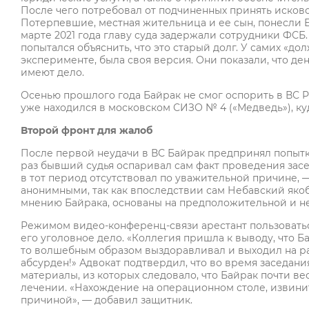
После чего потребовал от подчиненных принять исково
Потерпевшие, местная жительница и ее сын, понесли Б
марте 2021 года главу суда задержали сотрудники ФСБ.
попытался объяснить, что это старый долг. У самих «д
эксперименте, была своя версия. Они показали, что ден
имеют дело.
Осенью прошлого года Байрак не смог оспорить в ВС Р
уже находился в московском СИЗО № 4 («Медведь»), к
Второй фронт для жалоб
После первой неудачи в ВС Байрак предпринял попытк
раз бывший судья оспаривал сам факт проведения засе
в тот период отсутствовал по уважительной причине, 
анонимными, так как впоследствии сам Небавский якоб
мнению Байрака, основаны на предположительной и 
Режимом видео-конференц-связи арестант пользоваться
его уголовное дело. «Коллегия пришла к выводу, что 
то волшебным образом выздоравливал и выходил на ра
абсурден!» Адвокат подтвердил, что во время заседан
материалы, из которых следовало, что Байрак почти в
лечении. «Нахождение на операционном столе, извинит
причиной», — добавил защитник.