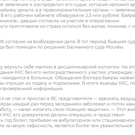
е заявление и распределил его судье, который наложил ар
айраку деньги, а в правоохранительные органы — заявлени
 В его рабочем кабинете обнаружили 2,3 млн рублей. Байра
олжников», давших согласие на участие в оперативном
ьги приготовили из страха остаться без жилья, понимая, с 
Ф согласие на возбуждение дела. В тот период бывший суд
уда был помещен по решению Басманного суда Москвы.
у вернуть себе мантию в дисциплинарной коллегии. На эт
дания ККС без его непосредственного участия, утверждая, 
— находился в больнице. Обращения блогера Байрак назвал
ы отрицал их подачу и подписание. В итоге выводы ККС, п
непроверенной информации.
 не стал и прислал в ВС представителя — адвоката, веду
Байрак каждый раз перед заседанием заболевал и потом как
боту, — начал излагать свою позицию защитник. — Этот вы
ия ККС его доверителю делали операцию, и представил
есь год болел, пребывая на амбулаторном или стационарном
е за некую пафосность, является более чем уважительной