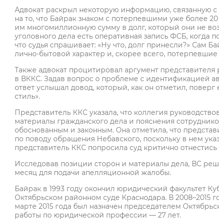
Адвокат раскрыл некоторую информацию, связанную с
на то, что Байрак знаком с потерпевшими уже более 20
им многомиллионную сумму в долг, который они не возв
уголовного дела есть оперативная запись ФСБ, когда 
что судья спрашивает: «Ну что, долг принесли?» Сам Ба
лично-бытовой характер и, скорее всего, потерпевшие
Также адвокат процитировал аргумент представителя 
в ВККС. Задав вопрос о проблеме с идентификацией а
ответ услышал довод, который, как он отметил, поверг е
стиль».
Представитель ККС указала, что коллегия руководство
материалы гражданского дела и пояснения сотруднико
обоснованным и законным. Она отметила, что представ
по поводу обращения Небавского, поскольку в нем ука
представитель ККС попросила суд критично отнестись
Исследовав позиции сторон и материалы дела, ВС реши
месяц для подачи апелляционной жалобы.
Байрак в 1993 году окончил юридический факультет Куб
Октябрьском районном суде Краснодара. В 2008–2015 го
марте 2015 года был назначен председателем Октябрьс
работы по юридической профессии — 27 лет.