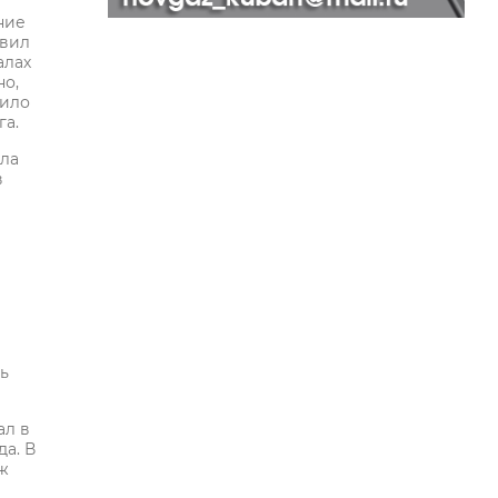
ние
авил
алах
но,
сило
га.
ела
в
ь
ал в
а. В
ж