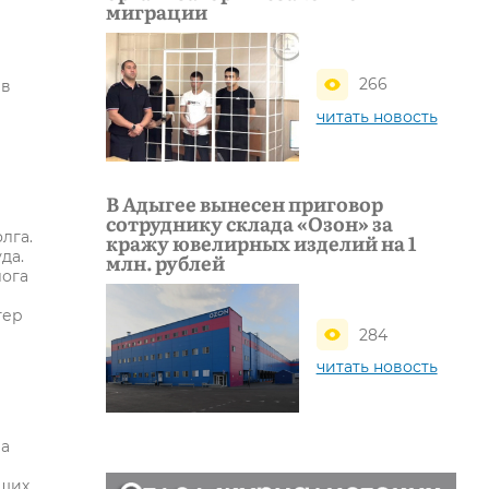
миграции
266
 в
читать новость
В Адыгее вынесен приговор
сотруднику склада «Озон» за
лга.
кражу ювелирных изделий на 1
да.
млн. рублей
лога
гер
284
читать новость
ва
ших.