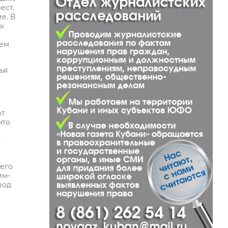
ест.
е. В
к
кем
ья
от
что
о
щего
им-
вод