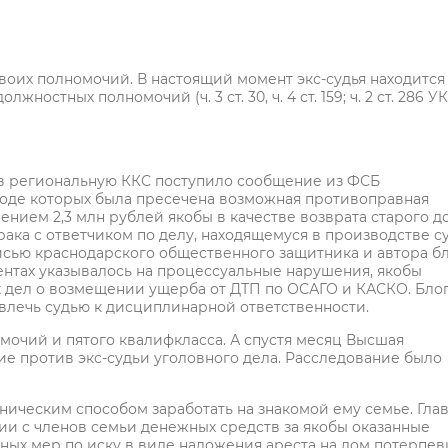
оих полномочий. В настоящий момент экс-судья находится
тных полномочий (ч. 3 ст. 30, ч. 4 ст. 159; ч. 2 ст. 286 УК
а в региональную ККС поступило сообщение из ФСБ
ходе которых была пресечена возможная противоправная
ением 2,3 млн рублей якобы в качестве возврата старого до
ака с ответчиком по делу, находящемуся в производстве су
исью краснодарского общественного защитника и автора б
ентах указывалось на процессуальные нарушения, якобы
дел о возмещении ущерба от ДТП по ОСАГО и КАСКО. Бло
влечь судью к дисциплинарной ответственности.
мочий и пятого квалифкласса. А спустя месяц Высшая
е против экс-судьи уголовного дела. Расследование было
ническим способом заработать на знакомой ему семье. Гла
нии с членов семьи денежных средств за якобы оказанные
ных мер по иску в виде наложения ареста на дом потерпев