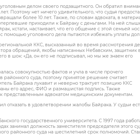
 уголовным делом своего подзащитного. Он обратил внима
 лет. Поэтому нет ничего удивительного, что судья предост
ращали более 10 лет. Также, по словам адвоката, в матери
потерпевшие приходили к Байраку с деньгами. На ней слыш
йрак, кстати, настаивает, что его общение с этой семьей но
 с помощью уголовного дела пытаются избежать уплаты дол
региональной ККС, высказанный во время рассмотрения д
втора обращений, якобы написанных Небавским, защитник 
го в шок: «Да, он его не подписывал, но мы же знаем его
валась совокупностью фактов и учла в числе прочего
в районного суда, поэтому принятое решение считает
итель Байрака лукавит и неверно трактует позицию ККС
заны его адрес, ФИО и размашистая подпись. Также
 к представленным адвокатом медицинским документам.
л отказать в удовлетворении жалобы Байрака. У судьи ест
анского государственного университета. С 1997 года работ
дах занимал должность заместителя председателя этого суд
кого районного суда на шестилетний срок полномочий. Ста