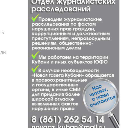
 в
или