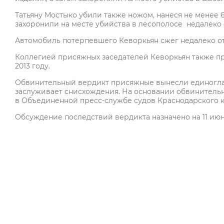
Татьяну Мостыко убили также ножом, нанеся не менее 
захоронили на месте убийства в лесополосе недалеко о
Автомобиль потерпевшего Кеворкьян сжег недалеко от 
Коллегией присяжных заседателей Кеворкьян также п
2013 году.
Обвинительный вердикт присяжные вынесли единогласн
заслуживает снисхождения. На основании обвинитель
в Объединенной пресс-службе судов Краснодарского 
Обсуждение последствий вердикта назначено на 11 июн