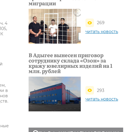
миграции
269
ч. 4
105,
читать новость
УК
В Адыгее вынесен приговор
сотруднику склада «Озон» за
ой
кражу ювелирных изделий на 1
млн. рублей
ем,
293
ми в
онов
читать новость
ств.
рные