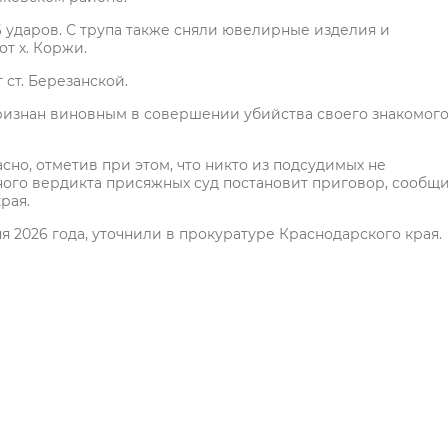
6 ударов. С трупа также сняли ювелирные изделия и
т х. Коржи.
ст. Березанской.
ризнан виновным в совершении убийства своего знакомого
о, отметив при этом, что никто из подсудимых не
ного вердикта присяжных суд постановит приговор, сообщ
края.
я 2026 года, уточнили в прокуратуре Краснодарского края.