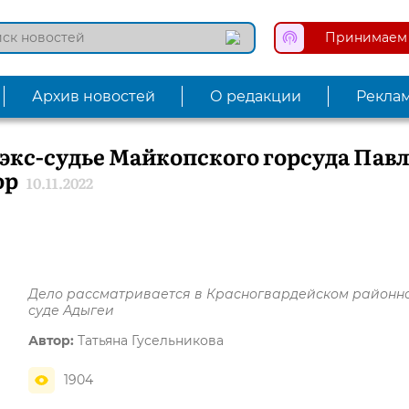
Принимаем 
Архив новостей
О редакции
Рекла
экс-судье Майкопского горсуда Пав
ор
10.11.2022
Дело рассматривается в Красногвардейском районн
суде Адыгеи
Автор:
Татьяна Гусельникова
1904