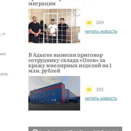
миграции
269
читать новость
, и
В Адыгее вынесен приговор
ним
сотруднику склада «Озон» за
кражу ювелирных изделий на 1
млн. рублей
ния,
293
читать новость