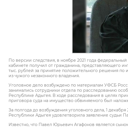
По версии следствия, в ноябре 2021 года федеральный
кабинете получил от гражданина, представляющего инт
тыс. рублей за принятие положительного решения по 
из чужого незаконного владения.
Уголовное дело возбуждено по материалам УФСБ Росси
занимались сотрудники отдела по расследованию особ
Республике Адыгея. В ходе расследования в целях пр
приговора суда на имущество обвиняемого был наложе
За полгода до возбуждения уголовного дела, 1 декабря
Республики Адыгея удовлетворила заявление судьи П
Известно, что Павел Юрьевич Агафонов является сыно