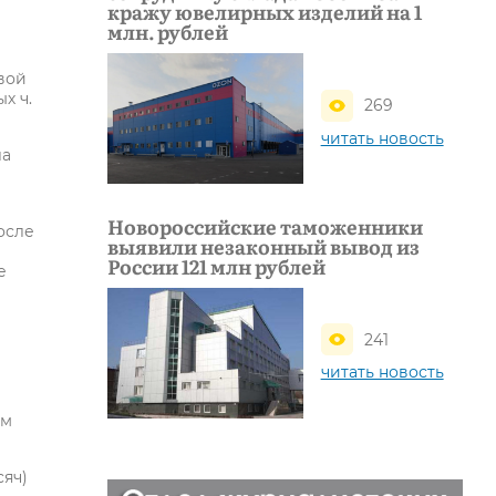
кражу ювелирных изделий на 1
млн. рублей
вой
х ч.
269
читать новость
ла
Новороссийские таможенники
осле
выявили незаконный вывод из
России 121 млн рублей
е
241
читать новость
ем
сяч)