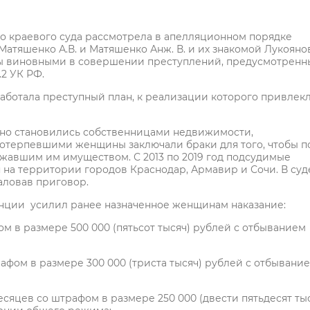
о краевого суда рассмотрела в апелляционном порядке
Матяшенко А.В. и Матяшенко Анж. В. и их знакомой Лукояно
 виновными в совершении преступлений, предусмотренны
59.2 УК РФ.
работала преступный план, к реализации которого привлек
онно становились собственницами недвижимости,
отерпевшими женщины заключали браки для того, чтобы п
ежавшим им имуществом. С 2013 по 2019 год подсудимые
 на территории городов Краснодар, Армавир и Сочи. В суд
аловав приговор.
анции усилил ранее назначенное женщинам наказание:
фом в размере 500 000 (пятьсот тысяч) рублей с отбыванием
трафом в размере 300 000 (триста тысяч) рублей с отбывани
 месяцев со штрафом в размере 250 000 (двести пятьдесят ты