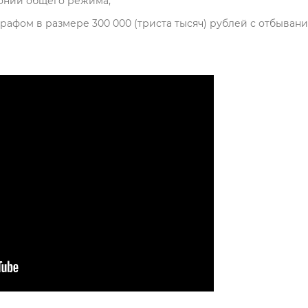
лонии общего режима;
штрафом в размере 300 000 (триста тысяч) рублей с отбыван