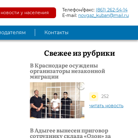
Телефон/факс:
(861) 262-54-14
новости у населения
E-mail:
novgaz_kuban@mail.ru
модателям
Контакты
Свежее из рубрики
В Краснодаре осуждены
организаторы незаконной
миграции
252
читать новость
В Адыгее вынесен приговор
сотруднику склада «Озон» за