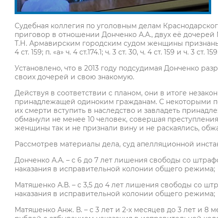
Судебная коллегия по уголовным делам Краснодарског
приговор в отношении Донченко А.А., двух её дочерей 
Т.Н. Армавирским городским судом женщины признаны
4 ст. 159; п. «а» ч. 4 ст.174.1; ч. 3 ст. 30, ч. 4 ст. 159 и ч. 3 ст. 1
Установлено, что в 2013 году подсудимая Донченко раз
своих дочерей и свою знакомую.
Действуя в соответствии с планом, они в итоге незак
принадлежащей одиноким гражданам. С некоторыми п
их смерти вступить в наследство и завладеть принадл
обманули не менее 10 человек, совершая преступления
женщины так и не признали вину и не раскаялись, обж
Рассмотрев материалы дела, суд апелляционной инст
Донченко А.А. – с 6 до 7 лет лишения свободы со штра
наказания в исправительной колонии общего режима;
Матяшенко А.В. – с 3,5 до 4 лет лишения свободы со ш
наказания в исправительной колонии общего режима;
Матяшенко Анж. В. – с 3 лет и 2-х месяцев до 3 лет и 8