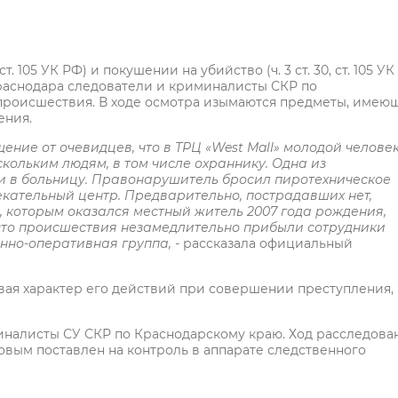
 105 УК РФ) и покушении на убийство (ч. 3 ст. 30, ст. 105 УК
раснодара следователи и криминалисты СКР по
происшествия. В ходе осмотра изымаются предметы, имею
ения.
ение от очевидцев, что в ТРЦ «West Mall» молодой челове
кольким людям, в том числе охраннику. Одна из
ти в больницу. Правонарушитель бросил пиротехническое
екательный центр. Предварительно, пострадавших нет,
которым оказался местный житель 2007 года рождения,
то происшествия незамедлительно прибыли сотрудники
енно-оперативная группа,
- рассказала официальный
ывая характер его действий при совершении преступления,
иналисты СУ СКР по Краснодарскому краю. Ход расследова
овым поставлен на контроль в аппарате следственного