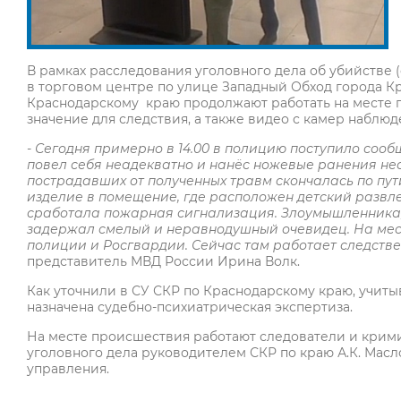
В рамках расследования уголовного дела об убийстве (ст.
в торговом центре по улице Западный Обход города К
Краснодарскому краю продолжают работать на месте 
значение для следствия, а также видео с камер наблюд
- Сегодня примерно в 14.00 в полицию поступило сообщ
повел себя неадекватно и нанёс ножевые ранения нес
пострадавших от полученных травм скончалась по пу
изделие в помещение, где расположен детский развл
сработала пожарная сигнализация. Злоумышленника, 
задержал смелый и неравнодушный очевидец. На мес
полиции и Росгвардии. Сейчас там работает следств
представитель МВД России Ирина Волк.
Как уточнили в СУ СКР по Краснодарскому краю, учит
назначена судебно-психиатрическая экспертиза.
На месте происшествия работают следователи и крим
уголовного дела руководителем СКР по краю А.К. Масл
управления.