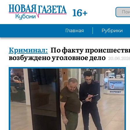
16+
Главная
Рубрики
Криминал:
По факту происшестви
возбуждено уголовное дело
20.06.202