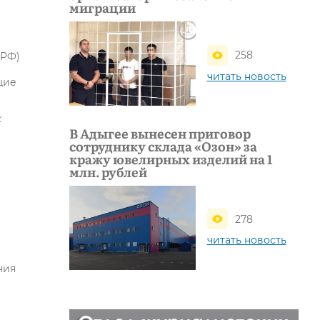
миграции
258
 РФ)
читать новость
щие
к
В Адыгее вынесен приговор
сотруднику склада «Озон» за
кражу ювелирных изделий на 1
млн. рублей
278
читать новость
ния