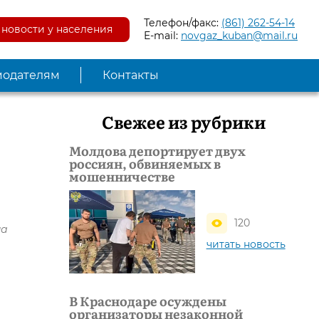
Телефон/факс:
(861) 262-54-14
новости у населения
E-mail:
novgaz_kuban@mail.ru
модателям
Контакты
Свежее из рубрики
Молдова депортирует двух
россиян, обвиняемых в
мошенничестве
120
на
читать новость
В Краснодаре осуждены
организаторы незаконной