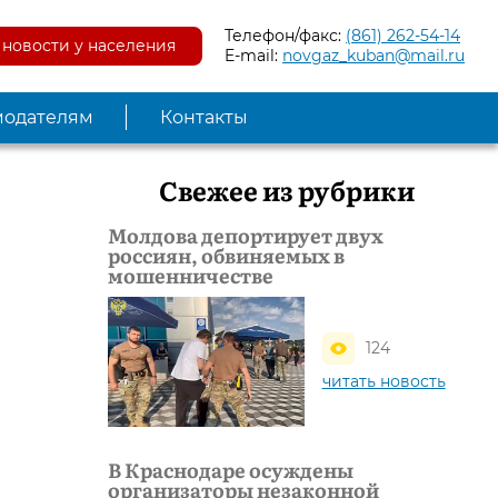
Телефон/факс:
(861) 262-54-14
новости у населения
E-mail:
novgaz_kuban@mail.ru
модателям
Контакты
Свежее из рубрики
Молдова депортирует двух
россиян, обвиняемых в
мошенничестве
124
читать новость
В Краснодаре осуждены
организаторы незаконной