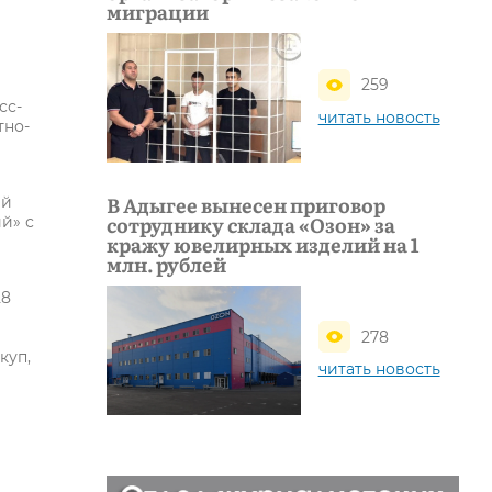
миграции
259
сс-
читать новость
тно-
В Адыгее вынесен приговор
ей
сотруднику склада «Озон» за
й» с
кражу ювелирных изделий на 1
млн. рублей
28
278
куп,
читать новость