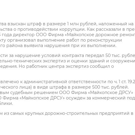
тва взыскан штраф в размере 1 млн рублей, наложенный на
ства о противодействии коррупции. Как рассказали в пре
23 года директор ООО Фирма «Майкопское дорожное ремон
кту организовал выполнение работ по реконструкции
ского района выявила нарушения при их выполнении.
сти за нарушение условий контракта передал 50 тыс. рубл
льно-технических экспертиз и оценки зданий и сооружени
едения. Но работник центра экспертиз сообщил о
чено к административной ответственности по ч. 1 ст. 19.
еского лица) в виде штрафа в размере 500 тыс. рублей.
Новым судебным решением ООО Фирма «Майкопское ДРСУ»
О Фирма «Майкопское ДРСУ» осужден за коммерческий под
блики.
м из самых крупных дорожно-строительных предприятий в