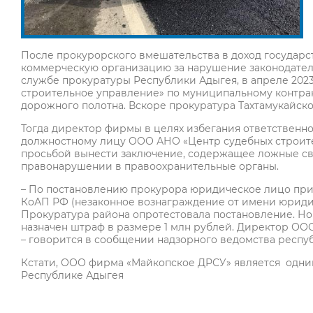
После прокурорского вмешательства в доход государс
коммерческую организацию за нарушение законодатель
службе прокуратуры Республики Адыгея, в апреле 20
строительное управление» по муниципальному контра
дорожного полотна. Вскоре прокуратура Тахтамукай
Тогда директор фирмы в целях избегания ответственно
должностному лицу ООО АНО «Центр судебных строите
просьбой вынести заключение, содержащее ложные св
правонарушении в правоохранительные органы.
– По постановлению прокурора юридическое лицо привле
КоАП РФ (незаконное вознаграждение от имени юридич
Прокуратура района опротестовала постановление. 
назначен штраф в размере 1 млн рублей. Директор ОО
– говорится в сообщении надзорного ведомства респу
Кстати, ООО фирма «Майкопское ДРСУ» является одни
Республике Адыгея