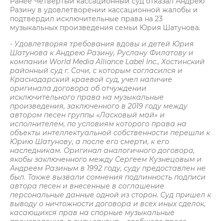
Ранее Четвертый кассационный суд отказал Андрею
Разину в удовлетворении кассационной жалобы и
подтвердил исключительные права на 23
музыкальных произведения семьи Юрия Шатунова.
- Удовлетворяя требования вдовы и детей Юрия
Шатунова к Андрею Разину, Руслану Филатову и
компании World Media Alliance Label Inc., Хостинский
районный суд г. Сочи, с которым согласился и
Краснодарский краевой суд, учел наличие
оригинала договора об отчуждении
исключительного права на музыкальные
произведения, заключенного в 2019 году между
автором песен группы «Ласковый май» и
исполнителем, по условиям которого права на
объекты интеллектуальной собственности перешли к
Юрию Шатунову, а после его смерти, к его
наследникам. Оригинал аналогичного договора,
якобы заключенного между Сергеем Кузнецовым и
Андреем Разиным в 1992 году, суду предоставлен не
был. Также вызвали сомнения подлинность подписи
автора песен и внесенные в соглашение
персональные данные одной из сторон. Суд пришел к
выводу о ничтожности договора и всех иных сделок,
касающихся прав на спорные музыкальные