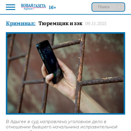
16+
Криминал:
Тюремщик и зэк
09.11.2021
В Адыгее в суд направлено уголовное дело в
отношении бывшего начальника исправительной