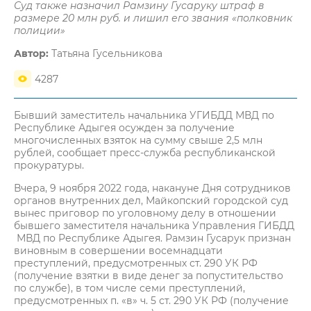
Суд также назначил Рамзину Гусаруку штраф в
размере 20 млн руб. и лишил его звания «полковник
полиции»
Автор:
Татьяна Гусельникова
4287
Бывший заместитель начальника УГИБДД МВД по
Республике Адыгея осужден за получение
многочисленных взяток на сумму свыше 2,5 млн
рублей, сообщает пресс-служба республиканской
прокуратуры.
Вчера, 9 ноября 2022 года, накануне Дня сотрудников
органов внутренних дел, Майкопский городской суд
вынес приговор по уголовному делу в отношении
бывшего заместителя начальника Управления ГИБДД
МВД по Республике Адыгея. Рамзин Гусарук признан
виновным в совершении восемнадцати
преступлений, предусмотренных ст. 290 УК РФ
(получение взятки в виде денег за попустительство
по службе), в том числе семи преступлений,
предусмотренных п. «в» ч. 5 ст. 290 УК РФ (получение