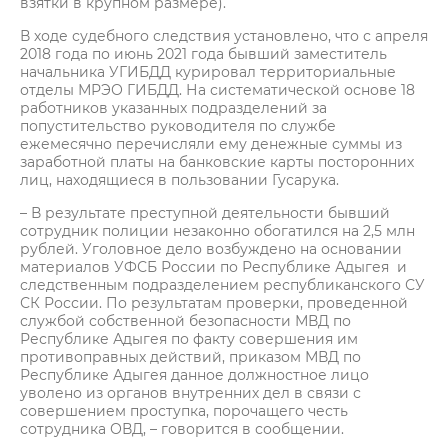
взятки в крупном размере).
В ходе судебного следствия установлено, что с апреля
2018 года по июнь 2021 года бывший заместитель
начальника УГИБДД курировал территориальные
отделы МРЭО ГИБДД. На систематической основе 18
работников указанных подразделений за
попустительство руководителя по службе
ежемесячно перечисляли ему денежные суммы из
заработной платы на банковские карты посторонних
лиц, находящиеся в пользовании Гусарука.
– В результате преступной деятельности бывший
сотрудник полиции незаконно обогатился на 2,5 млн
рублей. Уголовное дело возбуждено на основании
материалов УФСБ России по Республике Адыгея и
следственным подразделением республиканского СУ
СК России. По результатам проверки, проведенной
службой собственной безопасности МВД по
Республике Адыгея по факту совершения им
противоправных действий, приказом МВД по
Республике Адыгея данное должностное лицо
уволено из органов внутренних дел в связи с
совершением проступка, порочащего честь
сотрудника ОВД, – говорится в сообщении.