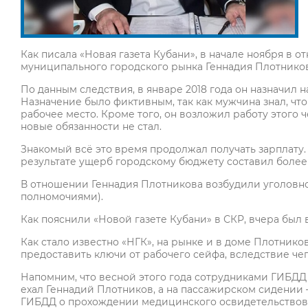
Как писала «Новая газета Кубани», в начале ноября в 
муниципального городского рынка Геннадия Плотников
По данным следствия, в январе 2018 года он назначил 
Назначение было фиктивным, так как мужчина знал, что
рабочее место. Кроме того, он возложил работу этого 
новые обязанности не стал.
Знакомый всё это время продолжал получать зарплату. 
результате ущерб городскому бюджету составил более 
В отношении Геннадия Плотникова возбудили уголовное
полномочиями).
Как пояснили «Новой газете Кубани» в СКР, вчера был 
Как стало известно «НГК», на рынке и в доме Плотник
предоставить ключи от рабочего сейфа, вследствие че
Напомним, что весной этого года сотрудниками ГИБДД
ехал Геннадий Плотников, а на пассажирском сидении
ГИБДД о прохождении медицинского освидетельствован