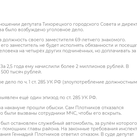
отношении депутата Тихорецкого городского Совета и дирек
а было возбуждено уголовное дело.
на должность своего заместителя 69-летнего знакомого.
 его заместитель не будет исполнять обязанности и посеща
человека на четырёх других подчинённых, но доплачивать за
За 2,5 года ему начислили более 2 миллионов рублей. В
500 тысяч рублей.
 дело по ч. 1 ст. 285 УК РФ (злоупотребление должностны
выявлен ещё один эпизод по ст. 285 УК РФ.
ова накануне прошли обыски. Сам Плотников отказался
го были вызваны сотрудники МЧС, чтобы его вскрыть.
 был остановлен служебный автомобиль, за рулём которого
 – помощник главы района. На законные требования инспек
ия Геннадий Плотников ответил отказом. В суде депутат