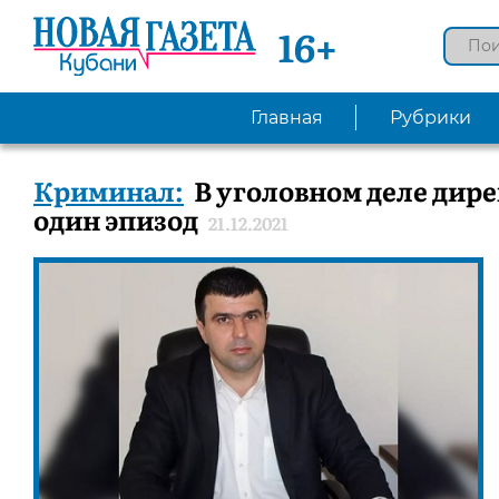
16+
Главная
Рубрики
Криминал:
В уголовном деле дир
один эпизод
21.12.2021