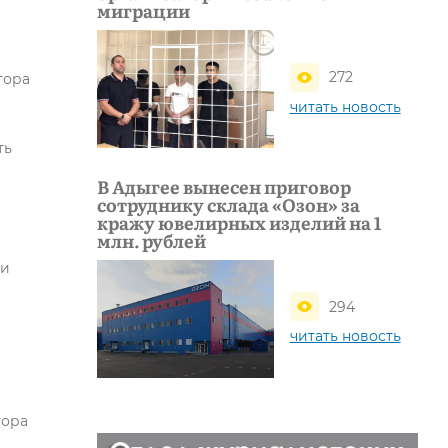
миграции
272
тора
читать новость
ть
В Адыгее вынесен приговор
сотруднику склада «Озон» за
кражу ювелирных изделий на 1
млн. рублей
ми
294
читать новость
тора