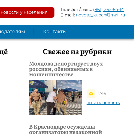
Телефон/факс:
(861) 262-54-14
новости у населения
E-mail:
novgaz_kuban@mail.ru
модателям
Контакты
щё
Свежее из рубрики
Молдова депортирует двух
россиян, обвиняемых в
мошенничестве
246
читать новость
В Краснодаре осуждены
организаторы незаконной