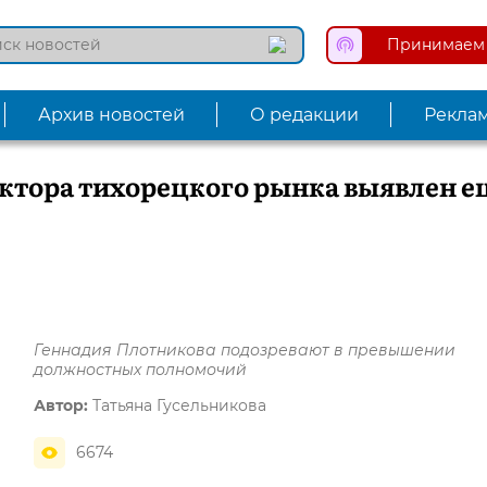
Принимаем 
Архив новостей
О редакции
Рекла
ектора тихорецкого рынка выявлен е
Геннадия Плотникова подозревают в превышении
должностных полномочий
Автор:
Татьяна Гусельникова
6674