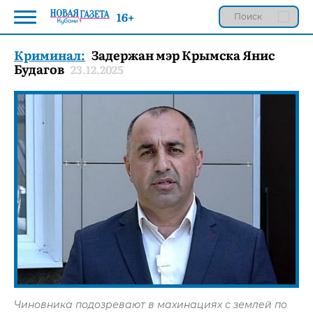
16+
Криминал:
Задержан мэр Крымска Янис
Будагов
23.12.2025
Чиновника подозревают в махинациях с землей по