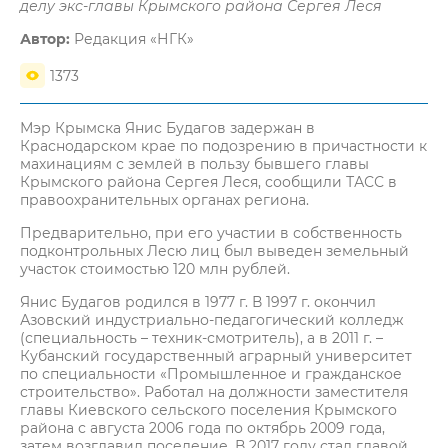
делу экс-главы Крымского района Сергея Леся
Автор:
Редакция «НГК»
1373
Мэр Крымска Янис Будагов задержан в
Краснодарском крае по подозрению в причастности к
махинациям с землей в пользу бывшего главы
Крымского района Сергея Леся, сообщили ТАСС в
правоохранительных органах региона.
Предварительно, при его участии в собственность
подконтрольных Лесю лиц был выведен земельный
участок стоимостью 120 млн рублей.
Янис Будагов родился в 1977 г. В 1997 г. окончил
Азовский индустриально-педагогический колледж
(специальность – техник-смотритель), а в 2011 г. –
Кубанский государственный аграрный университет
по специальности «Промышленное и гражданское
строительство». Работал на должности заместителя
главы Киевского сельского поселения Крымского
района с августа 2006 года по октябрь 2009 года,
затем возглавил поселение. В 2017 году стал главой