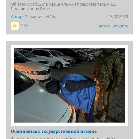
Об этом сообщила официальный представитель МВД
России Ирина Волк
Автор:
Редакция «НГК»
13.02.2025
2152
читать новость
Обвиняется в государственной измене
Задержан житель Новороссийска, сотрудничавший с