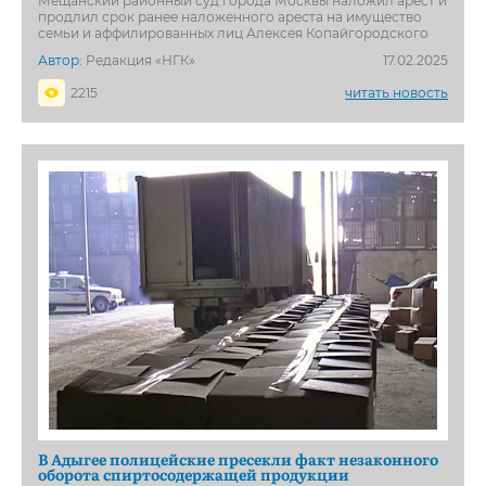
Мещанский районный суд города Москвы наложил арест и
продлил срок ранее наложенного ареста на имущество
семьи и аффилированных лиц Алексея Копайгородского
Автор:
Редакция «НГК»
17.02.2025
2215
читать новость
В Адыгее полицейские пресекли факт незаконного
оборота спиртосодержащей продукции