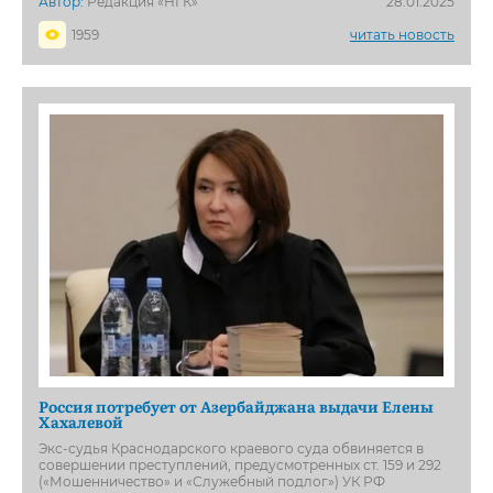
Автор:
Редакция «НГК»
28.01.2025
1959
читать новость
Россия потребует от Азербайджана выдачи Елены
Хахалевой
Экс-судья Краснодарского краевого суда обвиняется в
совершении преступлений, предусмотренных ст. 159 и 292
(«Мошенничество» и «Служебный подлог») УК РФ