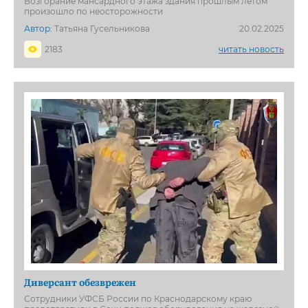
Возгорание мансардного этажа здания прошлым летом
произошло по неосторожности
Автор:
Татьяна Гусельникова
20.02.2025
2183
читать новость
Диверсант обезврежен
Сотрудники УФСБ России по Краснодарскому краю