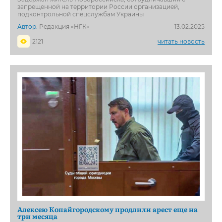
запрещенной на территории России организацией,
подконтрольной спецслужбам Украины
Автор:
Редакция «НГК»
13.02.2025
2121
читать новость
Алексею Копайгородскому продлили арест еще на
три месяца