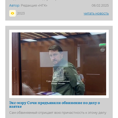
Автор:
Редакция «НГК»
06.02.2025
2023
читать новость
Экс-мэру Сочи предъявили обвинение по делу о
взятке
Сам обвиняемый отрицает вою причастность к этому делу