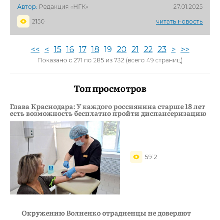
Автор:
Редакция «НГК»
27.01.2025
2150
читать новость
<<
<
15
16
17
18
19
20
21
22
23
>
>>
Показано с 271 по 285 из 732 (всего 49 страниц)
Топ просмотров
Глава Краснодара: У каждого россиянина старше 18 лет
есть возможность бесплатно пройти диспансеризацию
5912
Окружению Волненко отрадненцы не доверяют