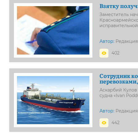
Взятку получ
Заместитель на
Красноармейског
исправительной
Автор:
Редакция
402
Сотрудник к
перевозками,
Аскарбий Кулов 
судна «Ivan Pod
Автор:
Редакция
442