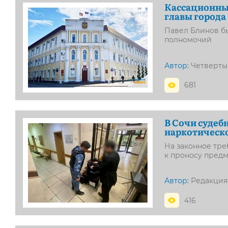
Кассационный
главы города
Павел Блинов б
полномочий
Автор:
Четверт
681
В Сочи судеб
наркотическо
На законное тр
к проносу предм
Автор:
Редакция
416