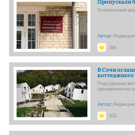
Пропускали б
Генеральный дир
Автор:
Редакция
356
В Сочи оглаш
коттеджного 
Подсудимые вели
одновременно ре
Автор:
Редакция
502