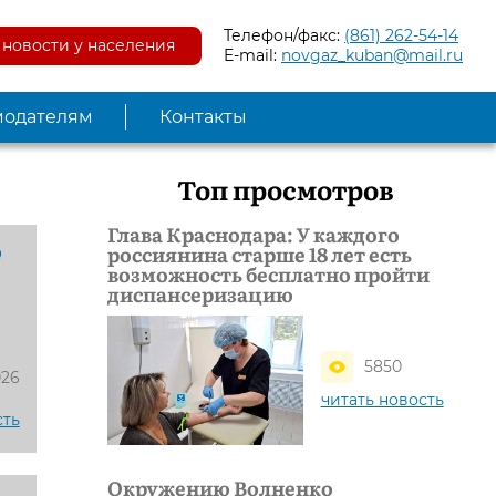
Телефон/факс:
(861) 262-54-14
новости у населения
E-mail:
novgaz_kuban@mail.ru
модателям
Контакты
Топ просмотров
Глава Краснодара: У каждого
о
россиянина старше 18 лет есть
возможность бесплатно пройти
диспансеризацию
5850
026
читать новость
сть
Окружению Волненко