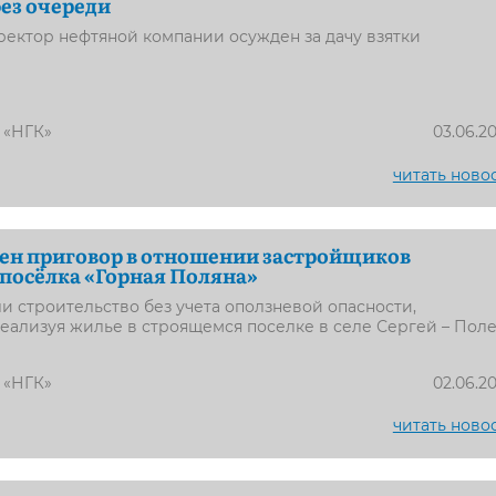
ез очереди
ектор нефтяной компании осужден за дачу взятки
 «НГК»
03.06.2
читать ново
ен приговор в отношении застройщиков
посёлка «Горная Поляна»
 строительство без учета оползневой опасности,
ализуя жилье в строящемся поселке в селе Сергей – Пол
 «НГК»
02.06.2
читать ново