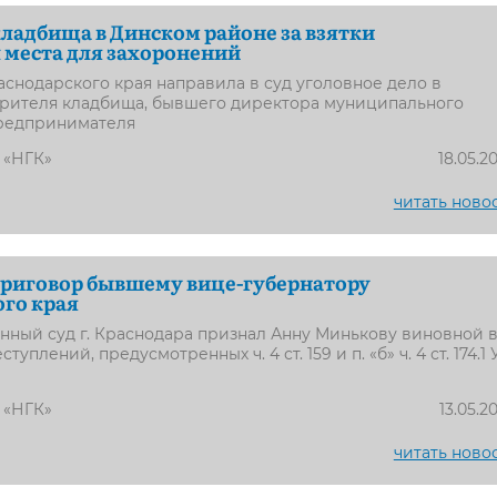
ладбища в Динском районе за взятки
 места для захоронений
снодарского края направила в суд уголовное дело в
рителя кладбища, бывшего директора муниципального
редпринимателя
 «НГК»
18.05.2
читать ново
приговор бывшему вице-губернатору
го края
ный суд г. Краснодара признал Анну Минькову виновной 
плений, предусмотренных ч. 4 ст. 159 и п. «б» ч. 4 ст. 174.1 
 «НГК»
13.05.2
читать ново