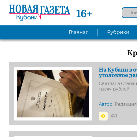
16+
Главная
Рубрики
Кр
На Кубани в 
уголовное де
Светлана Степане
тысяч рублей
Автор:
Редакция
471