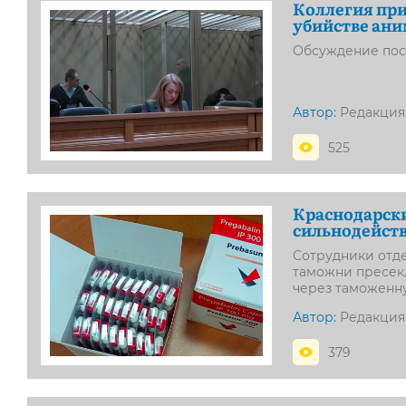
Коллегия при
убийстве ан
Обсуждение посл
Автор:
Редакция
525
Краснодарск
сильнодейст
Сотрудники отде
таможни пресек
через таможенн
Автор:
Редакция
379