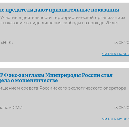
е предатели дают признательные показания
«Участие в деятельности террористической организации»
 наказание в виде лишения свободы на срок до 20 лет
 «НГК»
13.05.2
читать ново
РФ экс-замглавы Минприроды России стал
дела о мошенничестве
хищением средств Российского экологического оператора
иалам СМИ
13.05.2
читать ново