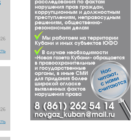
б
026
сть
026
сть