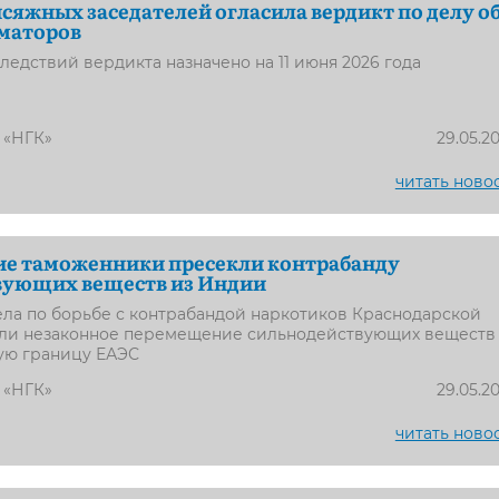
сяжных заседателей огласила вердикт по делу о
иматоров
едствий вердикта назначено на 11 июня 2026 года
 «НГК»
29.05.2
читать ново
ие таможенники пресекли контрабанду
вующих веществ из Индии
ла по борьбе с контрабандой наркотиков Краснодарской
ли незаконное перемещение сильнодействующих веществ
ую границу ЕАЭС
 «НГК»
29.05.2
читать ново