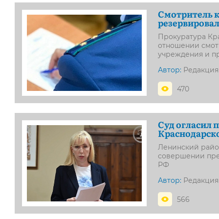
Смотритель к
резервировал
Прокуратура Кра
отношении смот
учреждения и п
Автор:
Редакция
470
Суд огласил 
Краснодарско
Ленинский район
совершении престу
РФ
Автор:
Редакция
566