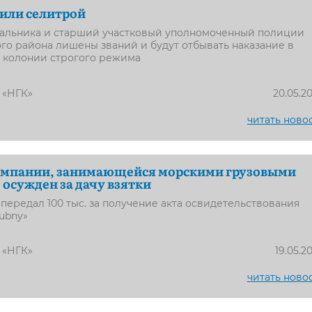
или селитрой
чальника и старший участковый уполномоченный полиции
о района лишены званий и будут отбывать наказание в
 колонии строгого режима
 «НГК»
20.05.2
читать ново
омпании, занимающейся морскими грузовыми
 осужден за дачу взятки
передал 100 тыс. за получение акта освидетельствования
dubny»
 «НГК»
19.05.2
читать ново