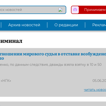
Принимаем 
Архив новостей
О редакции
Рекла
иминал
отношении мирового судьи в отставке возбужден
ло
нко, по данным следствия, дважды взяла взятку в 10 и 50
 «НГК»
05.06.2
читать ново