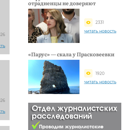
отрадненцы не доверяют
2331
читать новость
026
сть
«Парус» — скала у Прасковеевки
1920
читать новость
е
026
сть