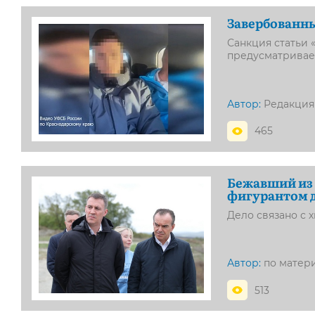
Завербованны
Санкция статьи 
предусматривает
Автор:
Редакция
465
Бежавший из 
фигурантом 
Дело связано с 
Автор:
по матер
513