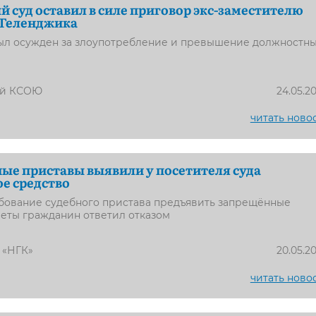
 суд оставил в силе приговор экс-заместителю
 Геленджика
ыл осужден за злоупотребление и превышение должностн
ый КСОЮ
24.05.2
читать ново
ные приставы выявили у посетителя суда
е средство
ебование судебного пристава предъявить запрещённые
еты гражданин ответил отказом
 «НГК»
20.05.2
читать ново