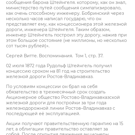
сообщения барона Штейнгеля. которому, как он знал,
министерство путей сообщения симпатизировало,
как очень способному инженеру. Бобринский через
несколько часов написал государю, что он
представляет ему, как концессионера этой железной
дороги, инженера Штейнгеля. Таким образом,
инженер Штейнгель построил эту дорогу, нажив при
этом большое состояние (не миллионы, но несколько
сот тысяч рублей)».
Сергей Витте. Воспоминания. Том 1, стр. 37.
02 июля 1872 года Рудольф Штейнгель получил
концессию сроком на 81 год на строительство
железной дороги Ростов-Владикавказ.
По условиям концессии он брал на себя
обязательство в трехмесячный срок создать
Акционерное общество Ростово-Владикавказской
железной дороги для постройки за три года
железнодорожной линии Ростов–Владикавказ с
последующей её эксплуатацией.
Акции получают правительственную гарантию на 15
лет, а облигации правительство оставляет за
собой. После открытия движения акционеры