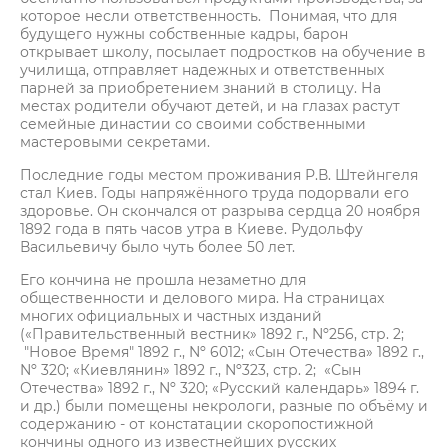
которое несли ответственность. Понимая, что для
будущего нужны собственные кадры, барон
открывает школу, посылает подростков на обучение в
училища, отправляет надежных и ответственных
парней за приобретением знаний в столицу. На
местах родители обучают детей, и на глазах растут
семейные династии со своими собственными
мастеровыми секретами.
Последние годы местом проживания Р.В. Штейнгеля
стал Киев. Годы напряжённого труда подорвали его
здоровье. Он скончался от разрыва сердца 20 ноября
1892 года в пять часов утра в Киеве. Рудольфу
Васильевичу было чуть более 50 лет.
Его кончина не прошла незаметно для
общественности и делового мира. На страницах
многих официальных и частных изданий
(«Правительственный вестник» 1892 г., Nº256, стр. 2;
"Новое Время" 1892 г., Nº 6012; «Сын Отечества» 1892 г.,
Nº 320; «Киевлянин» 1892 г., Nº323, стр. 2; «Сын
Отечества» 1892 г., Nº 320; «Русский календарь» 1894 г.
и др.) были помещены некрологи, разные по объёму и
содержанию - от констатации скоропостижной
кончины одного из известнейших русских