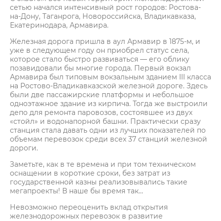
сетью начался интенсивный рост городов: Ростова-
на-Дону, Таганрога, Новороссийска, Владикавказа,
Екатеринодара, Армавира.
Железная дорога пришла в аул Армавир в 1875-м, и
уже в следующем году он приобрел статус села,
которое стало быстро развиваться — его облику
позавидовали бы многие города. Первый вокзал
Армавира был типовым вокзальным зданием III класса
на Ростово-Владикавказской железной дороге. Здесь
были две пассажирские платформы и небольшое
одноэтажное здание из кирпича. Тогда же выстроили
депо для ремонта паровозов, состоявшее из двух
«стойл» и водонапорной башни. Практически сразу
станция стала давать одни из лучших показателей по
объемам перевозок среди всех 37 станций железной
дороги.
Заметьте, как в те времена и при том техническом
оснащении в короткие сроки, без затрат из
государственной казны реализовывались такие
мегапроекты! В наше бы время так…
Невозможно переоценить вклад открытия
железнодорожных перевозок в развитие