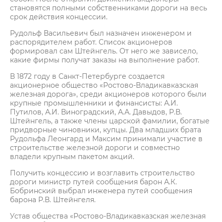
становятся полными собственниками дороги на весь
срок действия концессии.
Рудольф Васильевич был назначен инженером и
распорядителем работ. Список акционеров
формировал сам Штейнгель. От него же зависело,
какие фирмы получат заказы на выполнение работ.
В 1872 году в Санкт-Петербурге создается
акционерное общество «Ростово-Владикавказская
железная дорога», среди акционеров которого были
крупные промышленники и финансисты: А.И.
Путилов, А.И. Виноградский, А.А. Давыдов, Р.В.
Штейнгель, а также члены царской фамилии, богатые
придворные чиновники, купцы. Два младших брата
Рудольфа Леонгард и Максим принимали участие в
строительстве железной дороги и совместно
владели крупным пакетом акций.
Получить концессию и возглавить строительство
дороги министр путей сообщения барон А.К.
Бобринский выбрал инженера путей сообщения
барона Р.В. Штейнгеля.
Устав общества «Ростово-Владикавказская железная