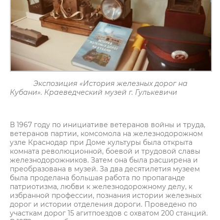
Экспозиция «История железных дорог на
Кубани». Краеведческий музей г. Гулькевичи
В 1967 году по инициативе ветеранов войны и труда,
ветеранов партии, комсомола на железнодорожном
узле Краснодар при Доме культуры была открыта
комната революционной, боевой и трудовой славы
железнодорожников. Затем она была расширена и
преобразована в музей. За два десятилетия музеем
была проделана большая работа по пропаганде
патриотизма, любви к железнодорожному делу, к
избранной профессии, познания истории железных
дорог и истории отделения дороги. Проведено по
участкам дорог 15 агитпоездов с охватом 200 станций.