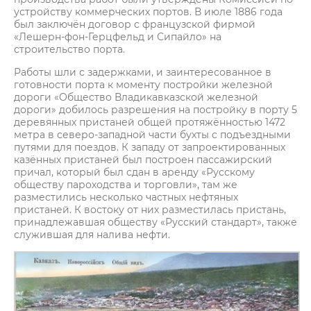
устройству коммерческих портов. В июле 1886 года
был заключён договор с французской фирмой
«Лешерн-фон-Герцфельд и Сипайло» на
строительство порта.
Работы шли с задержками, и заинтересованное в
готовности порта к моменту постройки железной
дороги «Общество Владикавказской железной
дороги» добилось разрешения на постройку в порту 5
деревянных пристаней общей протяжённостью 1472
метра в северо-западной части бухты с подъездными
путями для поездов. К западу от запроектированных
казённых пристаней был построен пассажирский
причал, который был сдан в аренду «Русскому
обществу пароходства и торговли», там же
разместились несколько частных нефтяных
пристаней. К востоку от них разместилась пристань,
принадлежавшая обществу «Русский стандарт», также
служившая для налива нефти.