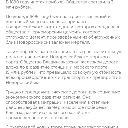
В 1890 году чистая прибыль Общества составила 3
млн рублей.
Позднее, к 1895 году были построены западный и
восточный молы и казённые причалы
новороссийского порта, один из которых арендовало
общество «Черноморский цемент», которое
отгружало цемент, произведённый из обнаруженных
близ Новороссийска залежей мергеля.
Таким образом, частный капитал сыграл значительную
роль в становлении Новороссийского морского
порта. Общество Владикавказской железной дороги
вложило в развитие станции и морского порта
15 млн. рублей, что превышало совокупную стоимость
всех производственных и транспортных предприятий
Новороссийска.
Трудно переоценить значение дороги для социально-
экономического развития региона. Она
способствовала миграции населения в степные
районы Закубанья, на Черноморское побережья
Кавказа, развитию сельского хозяйства,
промышленности и торговли.
С охватом всё новых территорий железнодорожной