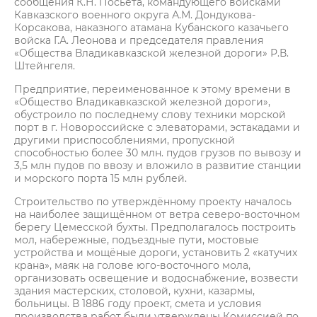
сообщения К.Н. Посьета, командующего войсками
Кавказского военного округа А.М. Дондукова-
Корсакова, наказного атамана Кубанского казачьего
войска Г.А. Леонова и председателя правления
«Общества Владикавказской железной дороги» Р.В.
Штейнгеля.
Предприятие, переименованное к этому времени в
«Общество Владикавказской железной дороги»,
обустроило по последнему слову техники морской
порт в г. Новороссийске с элеваторами, эстакадами и
другими приспособлениями, пропускной
способностью более 30 млн. пудов грузов по вывозу и
3,5 млн пудов по ввозу и вложило в развитие станции
и морского порта 15 млн рублей.
Строительство по утверждённому проекту началось
на наиболее защищённом от ветра северо-восточном
берегу Цемесской бухты. Предполагалось построить
мол, набережные, подъездные пути, мостовые
устройства и мощёные дороги, установить 2 «катучих
крана», маяк на голове юго-восточного мола,
организовать освещение и водоснабжение, возвести
здания мастерских, столовой, кухни, казармы,
больницы. В 1886 году проект, смета и условия
производства работ были утверждены Комиссией по