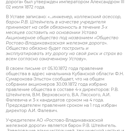
дорога» был утвержден императором Александром III
02 июля 1872 года.
В Уставе записано:
«...инженер, коллежский асессор,
барон Р.В. Штейнгель в качестве учредителя
принимает на себя обязанность в течение 3-х
месяцев составить на основании Устава
Акционерное общество под названием «Общество
Ростово-Владикавказская железная дорога».
Общество обязано будет построить и
эксплуатировать эту дорогу на свой риск и страх во
всем согласно означенному Уставу
».
В своем письме от 05.10.1872 года правление
общества в адрес начальника Кубанской области Ф.Н.
Сумарокова-Эльстон сообщает, что на общем
собрании акционеров 30.09.1872 года избрано
правление общества в составе 4-х директоров: Р.В.
Штейнгеля, В.М. Верховского, В.А. Лясского, А.И.
Фалевича и 3-х кандидатов сроком на 4 года.
Председателем правления сроком на 1 год избран
директор А.И. Фалевич.
Учредителем АО «Ростово-Владикавказской
железной дороги» является барон Р.В. Штейнгель.
Заведование администрацией, технической частью и