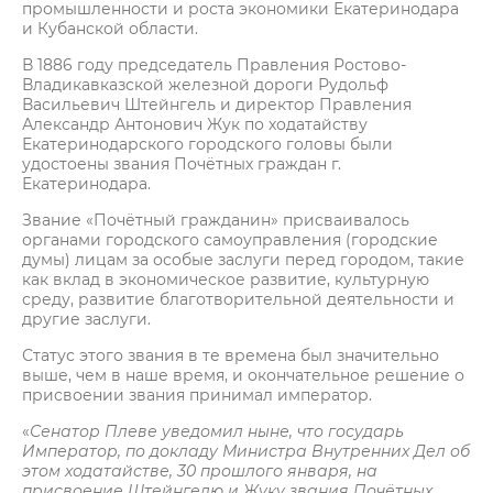
промышленности и роста экономики Екатеринодара
и Кубанской области.
В 1886 году председатель Правления Ростово-
Владикавказской железной дороги Рудольф
Васильевич Штейнгель и директор Правления
Александр Антонович Жук по ходатайству
Екатеринодарского городского головы были
удостоены звания Почётных граждан г.
Екатеринодара.
Звание «Почётный гражданин» присваивалось
органами городского самоуправления (городские
думы) лицам за особые заслуги перед городом, такие
как вклад в экономическое развитие, культурную
среду, развитие благотворительной деятельности и
другие заслуги.
Статус этого звания в те времена был значительно
выше, чем в наше время, и окончательное решение о
присвоении звания принимал император.
«
Сенатор Плеве уведомил ныне, что государь
Император, по докладу Министра Внутренних Дел об
этом ходатайстве, 30 прошлого января, на
присвоение Штейнгелю и Жуку звания Почётных