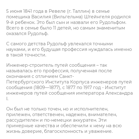
5 июня 1841 года в Ревеле (г. Таллин) в семье
помещика Василия (Вильгельма) Штейнгеля родился
9-й ребенок. Это был сын и назвали его Рудольфом.
Всего в семье было 11 детей, но самым знаменитым
оказался Рудольф.
С самого детства Рудольф увлекался точными
науками, и его будущая профессия нуждалась именно
в такой точности.
Инженер-строитель путей сообщения – так
называлась его профессия, полученная после
окончания с отличием Санкт-
Петербургского Института Корпуса инженеров путей
сообщения (1809—1877), c 1877 по 1917 год - Институт
инженеров путей сообщения императора Александра
I.
Он был не только точен, но и исполнителен,
прилежен, ответственен, надежен, внимателен,
рассудителен и по-немецки аккуратен. Эти
примерные качества и обеспечили к нему на всю
жизнь доверие, благосклонность и уважение.