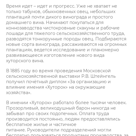
Время идет – идет и прогресс. Уже не хватает не
только табунов, обыкновенных овец, небольших
плантаций почти дикого винограда и простого
домашнего вина. Начинают покупаться для
коннозаводства чистокровные скакуны и рабочие
лошади для тяжелого сельскохозяйственного труда,
разводятся тонкорунные породы овец. Подбираются
новые сорта винограда, рассаживаются на огромных
плантациях, ведется исследование и планомерно
развивающееся изготовление нового вида
хуторского вина.
В 1885 году во время проведения Московской
сельскохозяйственной выставки Р.В. Штейнгель
получил почётный диплом «За организацию и
влияние имения «Хуторок» на окружающие
хозяйства».
В имении «Хуторок» работало более тысячи человек.
Прозорливый, великодушный барон никогда не
забывал про своих подопечных. Оплата труда
производится постоянно, людям предоставлялись
бесплатное жилье и частичное
питание. Руководители подразделений могли
бесплатно пользоваться продуктами производства, за