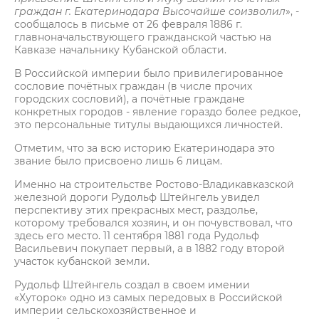
граждан г. Екатеринодара Высочайше соизволил
», -
сообщалось в письме от 26 февраля 1886 г.
главноначальствующего гражданской частью на
Кавказе начальнику Кубанской области.
В Российской империи было привилегированное
сословие почётных граждан (в числе прочих
городских сословий), а почётные граждане
конкретных городов - явление гораздо более редкое,
это персональные титулы выдающихся личностей.
Отметим, что за всю историю Екатеринодара это
звание было присвоено лишь 6 лицам.
Именно на строительстве Ростово-Владикавказской
железной дороги Рудольф Штейнгель увидел
перспективу этих прекрасных мест, раздолье,
которому требовался хозяин, и он почувствовал, что
здесь его место. 11 сентября 1881 года Рудольф
Васильевич покупает первый, а в 1882 году второй
участок кубанской земли.
Рудольф Штейнгель создал в своем имении
«Хуторок» одно из самых передовых в Российской
империи сельскохозяйственное и