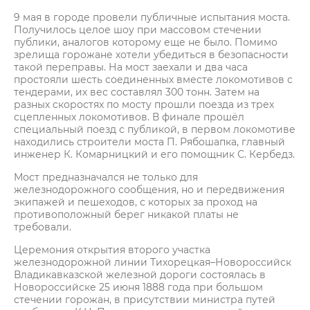
9 мая в городе провели публичные испытания моста.
Получилось целое шоу при массовом стечении
публики, аналогов которому еще не было. Помимо
зрелища горожане хотели убедиться в безопасности
такой переправы. На мост заехали и два часа
простояли шесть соединенных вместе локомотивов с
тендерами, их вес составлял 300 тонн. Затем на
разных скоростях по мосту прошли поезда из трех
сцепленных локомотивов. В финале прошёл
специальный поезд с публикой, в первом локомотиве
находились строители моста П. Рябошапка, главный
инженер К. Комарницкий и его помощник С. Кербедз.
Мост предназначался не только для
железнодорожного сообщения, но и передвижения
экипажей и пешеходов, с которых за проход на
противоположный берег никакой платы не
требовали.
Церемония открытия второго участка
железнодорожной линии Тихорецкая–Новороссийск
Владикавказской железной дороги состоялась в
Новороссийске 25 июня 1888 года при большом
стечении горожан, в присутствии министра путей