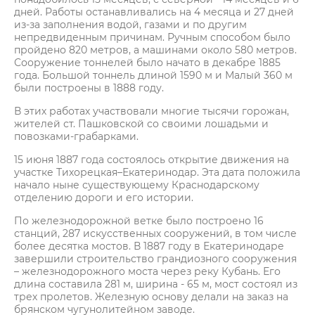
дней. Работы останавливались на 4 месяца и 27 дней
из-за заполнения водой, газами и по другим
непредвиденным причинам. Ручным способом было
пройдено 820 метров, а машинами около 580 метров.
Сооружение тоннелей было начато в декабре 1885
года. Большой тоннель длиной 1590 м и Малый 360 м
были построены в 1888 году.
В этих работах участвовали многие тысячи горожан,
жителей ст. Пашковской со своими лошадьми и
повозками-грабарками.
15 июня 1887 года состоялось открытие движения на
участке Тихорецкая–Екатеринодар. Эта дата положила
начало ныне существующему Краснодарскому
отделению дороги и его истории.
По железнодорожной ветке было построено 16
станций, 287 искусственных сооружений, в том числе
более десятка мостов. В 1887 году в Екатеринодаре
завершили строительство грандиозного сооружения
– железнодорожного моста через реку Кубань. Его
длина составила 281 м, ширина - 65 м, мост состоял из
трех пролетов. Железную основу делали на заказ на
брянском чугунолитейном заводе.