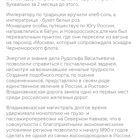
буквально за 2 месяца до этого.
Императору по традиции вручили хлеб-соль, а
императрице - букет белых роз.
Монаршие особы, путешествуя по Югу России,
направлялись в Батум, и Новороссийск для них был
перевалочным пунктом, где они пересели из вагона
на пароход «Москва», который сопровождала эскадра
Черноморского флота.
Энергия и знание дела Рудольфа Васильевича
позволили справиться с поставленной задачей,
несмотря на возникавшие немалые трудности.
Создание подобного порта, по оценке
современников, представляло в своём роде
единственное явление в России, а Ростово
-
Владикавказская дорога заняла одно из первых мест
среди российских железных дорог.
Владикавказская магистраль долгое время
удерживала монополию на грузо- и
пассажироперевозки на Северном Кавказе, что в
совокупности с благоприятными экономическими
условиями региона позволило к началу 1890-х годов
сделать её одной из самых высокодоходных в России.