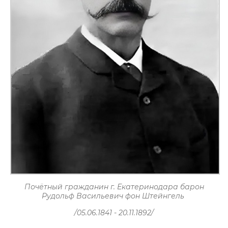
Почётный гражданин г. Екатеринодара барон
Рудольф Васильевич фон Штейнгель
/05.06.1841 - 20.11.1892/