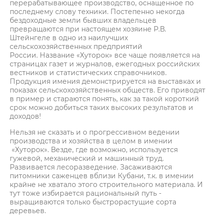
перерабатывающее производство, оснащенное по
последнему слову техники. Постепенно некогда
бездоходные земли бывших владельцев
превращаются при настоящем хозяине Р.В.
Штейнгеле в одно из наилучших
сельскохозяйственных предприятий
России. Название «Хуторок» все чаще появляется на
страницах газет и журналов, ежегодных российских
вестников и статистических справочников.
Продукция имения демонстрируется на выставках и
показах сельскохозяйственных обществ. Его приводят
в пример и стараются понять, как за такой короткий
срок можно добиться таких высоких результатов и
доходов!
Нельзя не сказать и о прогрессивном ведении
производства и хозяйства в целом в имении
«Хуторок». Везде, где возможно, используется
гужевой, механический и машинный труд.
Развивается лесоразведение. Засаживаются
питомники саженцев вблизи Кубани, т.к. в имении
крайне не хватало этого строительного материала. И
тут тоже избирается рациональный путь -
выращиваются только быстрорастущие сорта
деревьев.