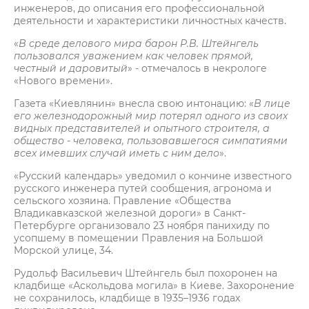
инженеров, до описания его профессиональной
деятельности и характеристики личностных качеств.
«
В среде делового мира барон Р.В. Штейнгель
пользовался уважением как человек прямой,
честный и даровитый
» - отмечалось в некрологе
«Нового времени».
Газета «Киевлянин» внесла свою интонацию: «
В лице
его железнодорожный мир потерял одного из своих
видных представителей и опытного строителя, а
общество - человека, пользовавшегося симпатиями
всех имевших случай иметь с ним дело
».
«Русский календарь» уведомил о кончине известного
русского инженера путей сообщения, агронома и
сельского хозяина. Правление «Общества
Владикавказской железной дороги» в Санкт-
Петербурге организовало 23 ноября панихиду по
усопшему в помещении Правления на Большой
Морской улице, 34.
Рудольф Васильевич Штейнгель был похоронен на
кладбище «Аскольдова могила» в Киеве. Захоронение
не сохранилось, кладбище в 1935–1936 годах