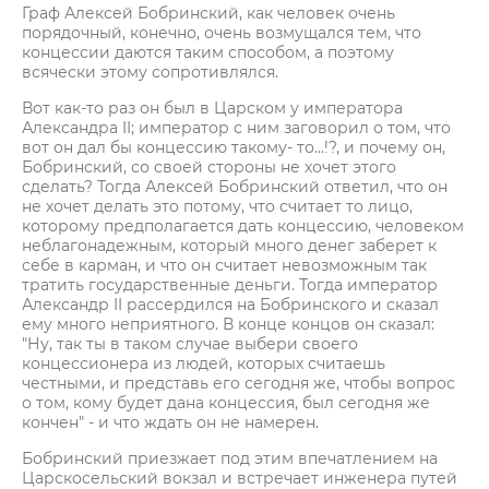
Граф Алексей Бобринский, как человек очень
порядочный, конечно, очень возмущался тем, что
концессии даются таким способом, а поэтому
всячески этому сопротивлялся.
Вот как-то раз он был в Царском у императора
Александра II; император с ним заговорил о том, что
вот он дал бы концессию такому- то...!?, и почему он,
Бобринский, со своей стороны не хочет этого
сделать? Тогда Алексей Бобринский ответил, что он
не хочет делать это потому, что считает то лицо,
которому предполагается дать концессию, человеком
неблагонадежным, который много денег заберет к
себе в карман, и что он считает невозможным так
тратить государственные деньги. Тогда император
Александр II рассердился на Бобринского и сказал
ему много неприятного. В конце концов он сказал:
"Ну, так ты в таком случае выбери своего
концессионера из людей, которых считаешь
честными, и представь его сегодня же, чтобы вопрос
о том, кому будет дана концессия, был сегодня же
кончен" - и что ждать он не намерен.
Бобринский приезжает под этим впечатлением на
Царскосельский вокзал и встречает инженера путей