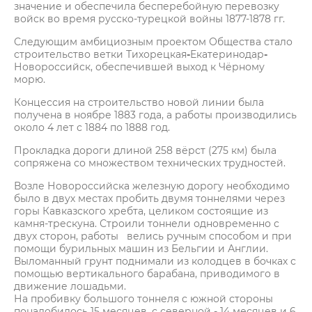
значение и обеспечила бесперебойную перевозку
войск во время русско-турецкой войны 1877-1878 гг.
Следующим амбициозным проектом Общества стало
строительство ветки Тихорецкая
-
Екатеринодар
-
Новороссийск, обеспечившей выход к Чёрному
морю.
Концессия на строительство новой линии была
получена в ноябре 1883 года, а работы производились
около 4 лет с 1884 по 1888 год.
Прокладка дороги длиной 258 вёрст (275 км) была
сопряжена со множеством технических трудностей.
Возле Новороссийска железную дорогу необходимо
было в двух местах пробить двумя тоннелями через
горы Кавказского хребта, целиком состоящие из
камня-трескуна. Строили тоннели одновременно с
двух сторон, работы велись ручным способом и при
помощи бурильных машин из Бельгии и Англии.
Выломанный грунт поднимали из колодцев в бочках с
помощью вертикального барабана, приводимого в
движение лошадьми.
На пробивку большого тоннеля с южной стороны
понадобилось 15 месяцев, с северной - 14 месяцев и 6