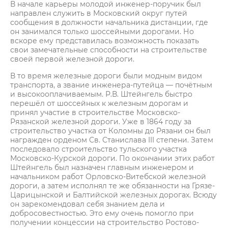
В начале карьеры молодой инженер-поручик был
направлен служить в Московский округ путей
сообщения в должности начальника дистанции, где
он занимался только шоссейными дорогами. Но
вскоре ему представилась возможность показать
свои замечательные способности на строительстве
своей первой железной дороги.
В то время железные дороги были модным видом
транспорта, а звание инженера-путейца — почётным
и высокооплачиваемым. Р.В. Штейнгель быстро
перешёл от шоссейных к железным дорогам и
принял участие в строительстве Московско-
Рязанской железной дороги. Уже в 1864 году за
строительство участка от Коломны до Рязани он был
награжден орденом Св. Станислава III степени. Затем
последовало строительство тульского участка
Московско-Курской дороги. По окончании этих работ
Штейнгель был назначен главным инженером и
начальником работ Орловско-Витебской железной
дороги, а затем исполнял те же обязанности на Грязе-
Царицынской и Балтийской железных дорогах. Всюду
он зарекомендовал себя знанием дела и
добросовестностью. Это ему очень помогло при
получении концессии на строительство Ростово-