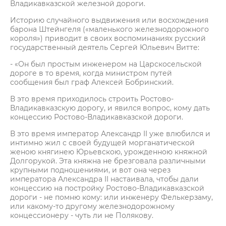
Владикавказской железной дороги.
Историю случайного выдвижения или восхождения
барона Штейнгеля («маленького железнодорожного
короля») приводит в своих воспоминаниях русский
государственный деятель Сергей Юльевич Витте:
- «Он был простым инженером на Царскосельской
дороге в то время, когда министром путей
сообщения был граф Алексей Бобринский.
В это время приходилось строить Ростово-
Владикавказскую дорогу, и явился вопрос, кому дать
концессию Ростово-Владикавказской дороги.
В это время император Александр II уже влюбился и
интимно жил с своей будущей морганатической
женою княгинею Юрьевскою, урожденною княжной
Долгорукой. Эта княжна не брезговала различными
крупными подношениями, и вот она через
императора Александра II настаивала, чтобы дали
концессию на постройку Ростово-Владикавказской
дороги - не помню кому: или инженеру Фелькерзаму,
или какому-то другому железнодорожному
концессионеру - чуть ли не Полякову.