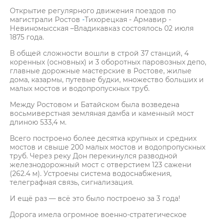
Открытие регулярного движения поездов по
магистрали Ростов
-
Тихорецкая - Армавир -
Невиномысская –Владикавказ состоялось 02 июля
1875 года.
В общей сложности вошли в строй 37 станций, 4
коренных (основных) и 3 оборотных паровозных депо,
главные дорожные мастерские в Ростове, жилые
дома, казармы, путевые будки, множество больших и
малых мостов и водопропускных труб.
Между Ростовом и Батайском была возведена
восьмиверстная земляная дамба и каменный мост
длиною 533,4 м.
Всего построено более десятка крупных и средних
мостов и свыше 200 малых мостов и водопропускных
труб. Через реку Дон перекинулся разводной
железнодорожный мост с отверстием 123 сажени
(262.4 м). Устроены система водоснабжения,
телеграфная связь, сигнализация.
И ещё раз — всё это было построено за 3 года!
Дорога имела огромное военно-стратегическое