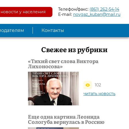
Телефон/факс:
(861) 262-54-14
новости у населения
E-mail:
novgaz_kuban@mail.ru
модателям
Контакты
Свежее из рубрики
«Тихий свет слова Виктора
Лихоносова»
102
читать новость
Еще одна картина Леонида
Сологуба вернулась в Россию