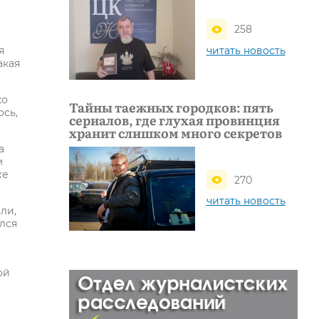
258
читать новость
я
акая
ко
Тайны таежных городков: пять
ось,
сериалов, где глухая провинция
хранит слишком много секретов
а
м
же
270
читать новость
ли,
ался
ой