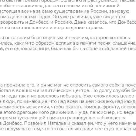
го был не только городом, областью и республикой, таковы
 Донбасс становился для него совсем иной величиной
стоящая война за само существование России, за новую
ма девяностых годов. Он уже различал, уже видел тех
возродить и Донбасс, и Россию. Даже казалось, что Донбас
чнётся восстановление и возрождение страны.
для него таким благозвучным и певучим, которое хотелось
илась, каким-то образом всплыла в памяти песня, слышанна
ей, его однокласснице, были как бы на фоне этой давней пес
 пронзила его, и он не мог не спросить самого себя: а поч
аботал в военном аналитическом центре. По долгу службы б
 эти годы так и не довелось побывать. Уже сложилось целое
ые люди, понимающие, что над всей нашей жизнью, над каж
т неимоверные усилия, чтобы оказать помощь фронту, вою
не этого драгоценного движения. Ну да, пенсионер, но ведь
 взором и тускнеющей памятью равнодушно наблюдает за
 Донбасс. Позвонил Наталье и сказал ей, что у него намеча
е подумала о том, что это он только ради неё едет в опасны