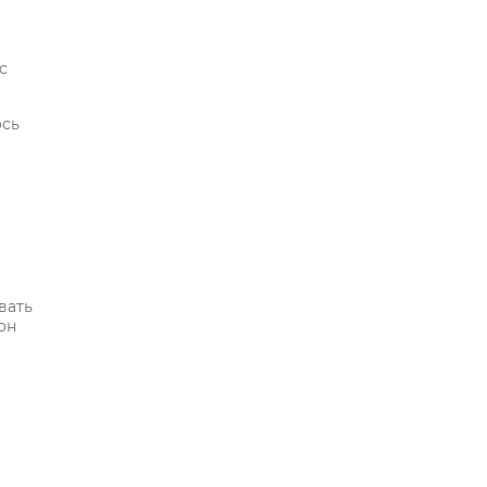
с
ось
вать
он