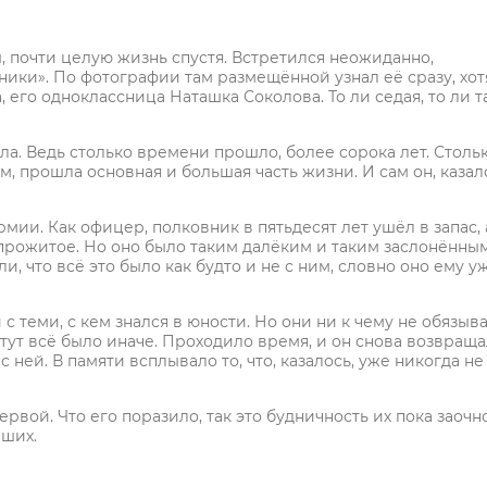
, почти целую жизнь спустя. Встретился неожиданно,
ники». По фотографии там размещённой узнал её сразу, хот
, его одноклассница Наташка Соколова. То ли седая, то ли т
ала. Ведь столько времени прошло, более сорока лет. Столь
ам, прошла основная и большая часть жизни. И сам он, казал
рмии. Как офицер, полковник в пятьдесят лет ушёл в запас, 
л прожитое. Но оно было таким далёким и таким заслонённы
, что всё это было как будто и не с ним, словно оно ему у
с теми, с кем знался в юности. Но они ни к чему не обязыва
 тут всё было иначе. Проходило время, и он снова возвращ
 ней. В памяти всплывало то, что, казалось, уже никогда не
рвой. Что его поразило, так это будничность их пока заочн
вших.