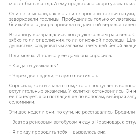
может быть всегда. А ему предстояло скоро уезжать из 
Они не слышали, как в станице пропели третьи петухи,
заворковали горлицы. Пробудились только от лязгающи
ближайшего двора привела на длинной верёвке телёнк
В станицу возвращались, когда уже совсем рассвело. С
зябко то ли от волнения, то ли от ночной прохлады. Шл
душистым, сладковатым запахом цветущей белой акаци
Шли молча. И только у её дома она спросила:
– Когда ты уезжаешь?
– Через две недели, – глухо ответил он.
Спросила, хотя и знала о том, что он поступает в воен
вступительные экзамены. У калитки остановились. Он на
её поцелует, а он погладил её по волосам, выбирая за
соломинки.
Эти две недели они, по сути, не расставались. Бродили 
– Завтра рейсовым автобусом я еду в Краснодар, а отту
– Я приду проводить тебя, – вызвалась она.