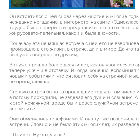
Он встретился с ней снова через многие и многие годы
нежданно-негаданно, в интернете, на сайте «Однокласс
трудно было поверить и представить, что это и есть она
же русовато-пепельная, какой и была в юности.
Поначалу эта нечаянная встреча с ней его не взволнов
произошло в его жизни, в стране, да и в мире. Да что т
был уже совершенно другим,
Вот уже прошло более десяти лет, как он уволился из а
теперь уже – и в отставку. Иногда, конечно, вспомина
новыми событиями, что он ловил себя на странной мысли
не принадлежало.
Столько встреч было за прошедшие годы, в том числе и 
а потому проходили, не задевая его души и сознания. А
к этой нечаянной, вроде бы и вовсе случайной встрече с
вспомнится.
Они обменялись телефонами. И она тут же позвонила пе
встречи. Словно и не было этих многих лет, их разделя
– Привет! Ну что, узнал?