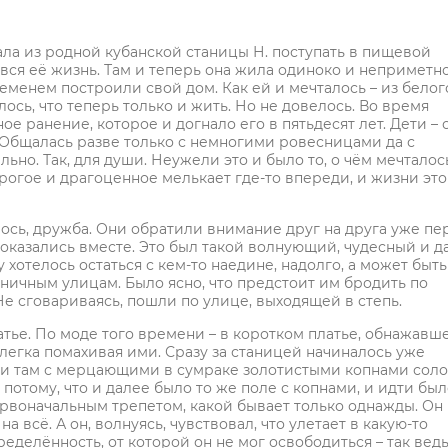
хала из родной кубанской станицы Н. поступать в пищевой
, вся её жизнь. Там и теперь она жила одиноко и неприметно
еменем построили свой дом. Как ей и мечталось – из белог
ось, что теперь только и жить. Но не довелось. Во время
е ранение, которое и догнало его в пятьдесят лет. Дети – 
а. Общалась разве только с немногими ровесницами да с
ьно. Так, для души. Неужели это и было то, о чём мечталос
орогое и драгоценное мелькает где-то впереди, и жизни это
алось, дружба. Они обратили внимание друг на друга уже пе
оказались вместе. Это был такой волнующий, чудесный и д
отелось остаться с кем-то наедине, надолго, а может быть
аничным улицам. Было ясно, что предстоит им бродить по
Не сговариваясь, пошли по улице, выходящей в степь.
тье. По моде того времени – в коротком платье, обнажавш
легка помахивая ими. Сразу за станицей начиналось уже
т и там с мерцающими в сумраке золотистыми копнами сол
 потому, что и далее было то же поле с копнами, и идти бы
первоначальным трепетом, какой бывает только однажды. Он
на всё. А он, волнуясь, чувствовал, что улетает в какую-то
еделённость, от которой он не мог освободиться – так ведь