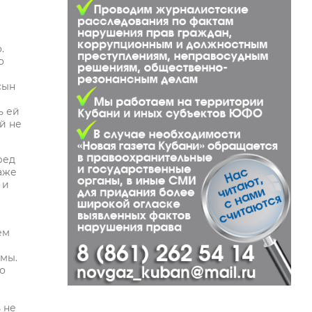
.
о
сын
ь ей
й не
ред
аже
 и
ем
омы.
ло
 не