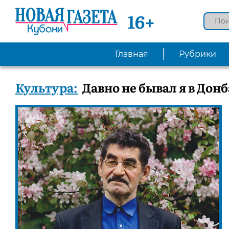
16+
Главная
Рубрики
Культура:
Давно не бывал я в Дон