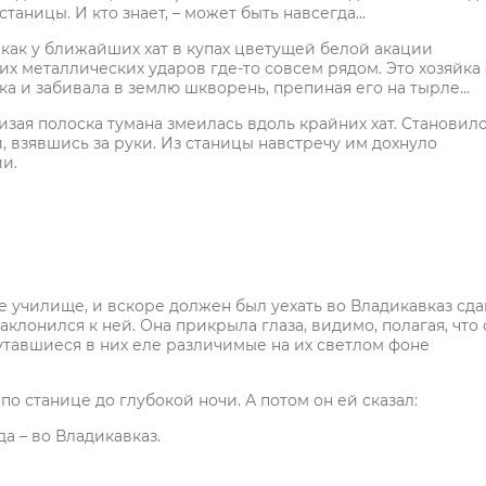
станицы. И кто знает, – может быть навсегда…
 как у ближайших хат в купах цветущей белой акации
х металлических ударов где-то совсем рядом. Это хозяйка 
а и забивала в землю шкворень, препиная его на тырле…
изая полоска тумана змеилась вдоль крайних хат. Становил
и, взявшись за руки. Из станицы навстречу им дохнуло
и.
ное училище, и вскоре должен был уехать во Владикавказ сда
клонился к ней. Она прикрыла глаза, видимо, полагая, что 
путавшиеся в них еле различимые на их светлом фоне
по станице до глубокой ночи. А потом он ей сказал:
да – во Владикавказ.