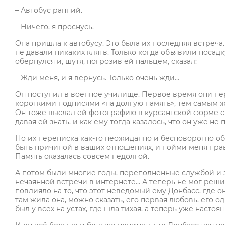
– Автобус ранний.
– Ничего, я проснусь.
Она пришла к автобусу. Это была их последняя встреча
не давали никаких клятв. Только когда объявили посадк
обернулся и, шутя, погрозив ей пальцем, сказал:
– Жди меня, и я вернусь. Только очень жди…
Он поступил в военное училище. Первое время они пе
короткими подписями «на долгую память», тем самым жел
Он тоже выслал ей фотографию в курсантской форме 
давая ей знать, и как ему тогда казалось, что он уже не
Но их переписка как-то неожиданно и бесповоротно обо
быть причиной в ваших отношениях, и пойми меня прави
Память оказалась совсем недолгой.
А потом были многие годы, переполненные службой и з
нечаянной встречи в интернете… А теперь не мог реши
повлияло на то, что этот неведомый ему Донбасс, где он
там жила она, можно сказать, его первая любовь, его од
был у всех на устах, где шла тихая, а теперь уже настоя