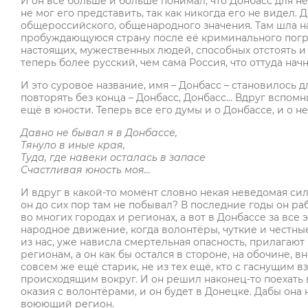
И он всё больше и больше понимал, что Донбасс для не
не мог его представить, так как никогда его не видел.
общероссийского, общенародного значения. Там шла на
пробуждающуюся страну после её криминального погро
настоящих, мужественных людей, способных отстоять и 
теперь более русский, чем сама Россия, что оттуда на
И это суровое название, имя – Донбасс – становилось 
повторять без конца – Донбасс, Донбасс… Вдруг вспомн
ещё в юности. Теперь все его думы и о Донбассе, и о н
Давно не бывал я в Донбассе,
Тянуло в иные края,
Туда, где навеки осталась в запасе
Счастливая юность моя…
И вдруг в какой-то момент словно некая неведомая сила
он до сих пор там не побывал? В последние годы он р
во многих городах и регионах, а вот в Донбассе за все
народное движение, когда волонтёры, чуткие и честн
из нас, уже нависла смертельная опасность, прилагаю
регионам, а он как бы остался в стороне, на обочине, в
совсем же ещё старик, не из тех ещё, кто с гаснущим
происходящим вокруг. И он решил наконец-то поехать в
оказия с волонтёрами, и он будет в Донецке. Дабы она н
воюющий регион.