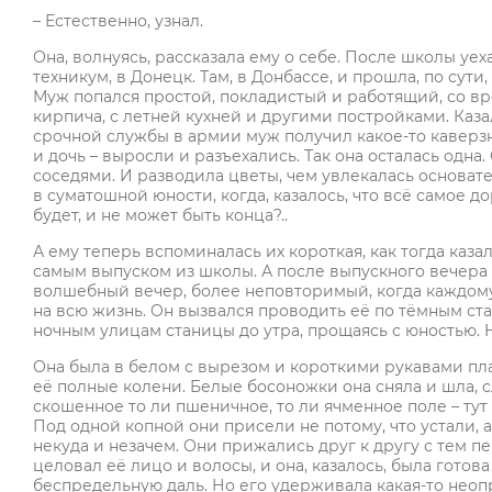
– Естественно, узнал.
Она, волнуясь, рассказала ему о себе. После школы уе
техникум, в Донецк. Там, в Донбассе, и прошла, по сути
Муж попался простой, покладистый и работящий, со вр
кирпича, с летней кухней и другими постройками. Казал
срочной службы в армии муж получил какое-то каверзно
и дочь – выросли и разъехались. Так она осталась одн
соседями. И разводила цветы, чем увлекалась основател
в суматошной юности, когда, казалось, что всё самое д
будет, и не может быть конца?..
А ему теперь вспоминалась их короткая, как тогда каз
самым выпуском из школы. А после выпускного вечера 
волшебный вечер, более неповторимый, когда каждому х
на всю жизнь. Он вызвался проводить её по тёмным ст
ночным улицам станицы до утра, прощаясь с юностью. 
Она была в белом с вырезом и короткими рукавами пла
её полные колени. Белые босоножки она сняла и шла, с
скошенное то ли пшеничное, то ли ячменное поле – ту
Под одной копной они присели не потому, что устали, а
некуда и незачем. Они прижались друг к другу с тем 
целовал её лицо и волосы, и она, казалось, была готова 
беспредельную даль. Но его удерживала какая-то неопр