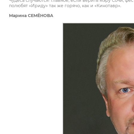
Чудеса случаются! Главное, если верить мэру Сочи, ф
полюбят «Ириду» так же горячо, как и «Кинотавр».
Марина СЕМЁНОВА