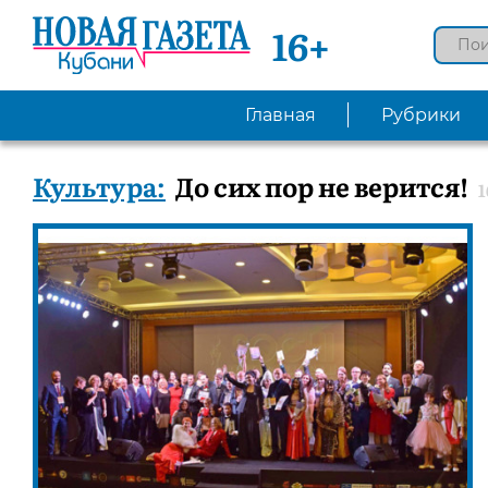
16+
Главная
Рубрики
Культура:
До сих пор не верится!
1