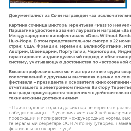
Документалист из Сочи награждён «за исключитель
Картина сочинца Виктора Терентьева «Pass
to
Heaven
Паршагина удостоена звания лауреата и награды «За и
Международного кинофестиваля «
Docs
Without
Borde
Нью-Йорк. В этом представительном смотре в 22 ном
стран: США, Франции, Германии, Великобритании, Ит
Австрии, Швейцарии, Португалии, Черногории, Индии,
гарантировать индивидуальный подход и объективну
систему, учитывающую достоинства по «встроенной 
Высокопрофессиональные и авторитетные судьи соср
сопоставлений с другими и выставляя оценки по спе
фестиваля – президента и основателя кинокомпании «R
отметившего в электронном письме Виктору Терентьев
«награды присуждаются творениям с действительно
техническими достижениями»
– Приятно, конечно, хотя до сих пор не верится в реал
победительницы. – В условиях жесточайшей конфронт
провокации и попираются международные нормы, высы
генеральный секретарь ООН Антониу Гутерреш называ
фестивального жюри – чудо!