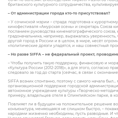
британского культурного сотрудничества, культивируем
– От администрации города кто-то присутствовал?
– У сочинской мэрии – страда: подготовка к курортно
кинофестиваля «Амурская осень» и секретарь Союза к
посланием руководства кинематографического союза, 
градоначальника, например, выражалась уверенность, 
другой город в России и в целом, в мире, несёт огро
«политические дрязги уладятся, и наш совместный про
– Но разве
SIFFA
– не федеральный проект, проводи
– Чтобы получить такую поддержку, финансовую и мо
«Культура России (2012-2018)», а для этого, согласно 
следовало за год до старта (сейчас, в связи с окончан
SIFFA возник спонтанно, поэтому с самого начала был
организационной поддержке городской администрац
автономное учреждение культуры «Творческо-методиче
примеру, владельцев отеля в Олимпийском парке, в ко
Повлияет ли в будущем на положительное решение во
конъюнктура, меняющаяся не слишком быстро, – покаж
народами жизненно необходимы, пусть разводные. И что 