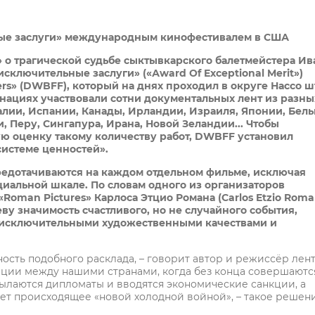
ные заслуги» международным кинофестивалем в США
» о трагической судьбе сыктывкарского балетмейстера Ив
сключительные заслуги» («Аward Of Exceptional Merit»)
rs
» (
DWBFF
), который на днях проходил в округе Нассо ш
инациях участвовали сотни документальных лент из разны
алии, Испании, Канады, Ирландии, Израиля, Японии, Бель
 Перу, Сингапура, Ирана, Новой Зеландии... Чтобы
ю оценку такому количеству работ, DWBFF установил
системе ценностей».
едотачиваются на каждом отдельном фильме, исключая
циальной шкале. По словам одного из организаторов
oman Pictures» Карлоса Этцио Романа (Carlos Etzio Roma
у значимость счастливого, но не случайного события,
 исключительными художественными качествами и
ьность подобного расклада, – говорит автор и режиссёр лен
ации между нашими странами, когда без конца совершаютс
лаются дипломаты и вводятся экономические санкции, а
ет происходящее «новой холодной войной», – такое решен