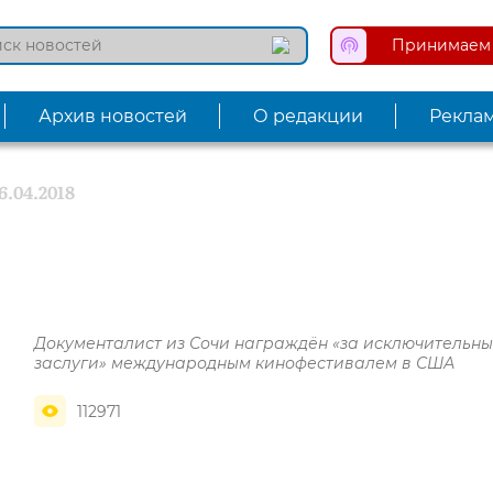
Принимаем 
Архив новостей
О редакции
Рекла
6.04.2018
Документалист из Сочи награждён «за исключительн
заслуги» международным кинофестивалем в США
112971