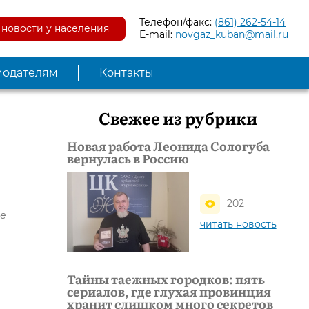
Телефон/факс:
(861) 262-54-14
новости у населения
E-mail:
novgaz_kuban@mail.ru
модателям
Контакты
Свежее из рубрики
Новая работа Леонида Сологуба
вернулась в Россию
202
ые
читать новость
Тайны таежных городков: пять
сериалов, где глухая провинция
хранит слишком много секретов