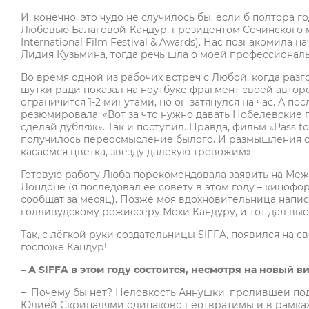
И, конечно, это чудо не случилось бы, если б полтора 
Любовью Балаговой-Кандур, президентом Сочинского м
International Film Festival & Awards). Нас познакомил
Лидия Кузьмина, тогда речь шла о моей профессионал
Во время одной из рабочих встреч с Любой, когда разг
шутки ради показал на ноутбуке фрагмент своей автор
ограничится 1-2 минутами, но он затянулся на час. А п
резюмировала: «Вот за что нужно давать Нобелевские 
сделай дубляж». Так и поступил. Правда, фильм «Pass t
получилось переосмысление былого. И размышления о 
касаемся цветка, звезду далекую тревожим».
Готовую работу Люба порекомендовала заявить на Меж
Лондоне (я последовал её совету в этом году – кинофо
сообщат за месяц). Позже моя вдохновительница написа
голливудскому режиссёру Мохи Кандуру, и тот дал выс
Так, с лёгкой руки создательницы SIFFA, появился на с
госпоже Кандур!
– А
SIFFA
в этом году состоится, несмотря на новый 
– Почему бы нет? Неловкость Аннушки, пролившей по
Юлией Скрипалями одинаково неотвратимы и в рамках