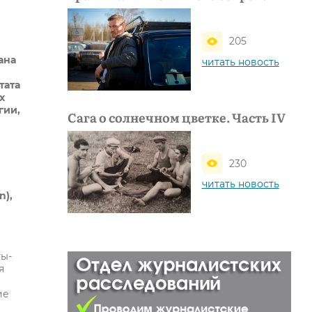
205
ана
читать новость
тата
х
гии,
Сага о солнечном цветке. Часть IV
230
читать новость
n),
ты-
я
ие