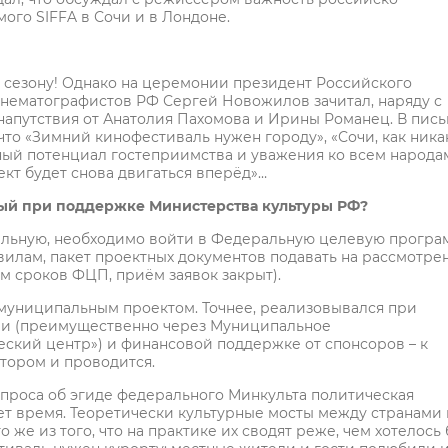
ого SIFFA в Сочи и в Лондоне.
му сезону! Однако на церемонии президент Российского
инематографистов РФ Сергей Новожилов зачитал, наряду с
напутствия от Анатолия Пахомова и Ирины Романец. В пис
что «Зимний кинофестиваль нужен городу», «Сочи, как ника
мный потенциал гостеприимства и уважения ко всем народам
ект будет снова двигаться вперёд»…
мый при поддержке Министерства культуры РФ?
ральную, необходимо войти в Федеральную целевую програ
правилам, пакет проектных документов подавать на рассмотре
ием сроков ФЦП, приём заявок закрыт).
… муниципальным проектом. Точнее, реализовывался при
ии (преимущественно через Муниципальное
ский центр») и финансовой поддержке от спонсоров – к
тором и проводится.
проса об эгиде федерального Минкульта политическая
ет время. Теоретически культурные мосты между странами 
же из того, что на практике их сводят реже, чем хотелось