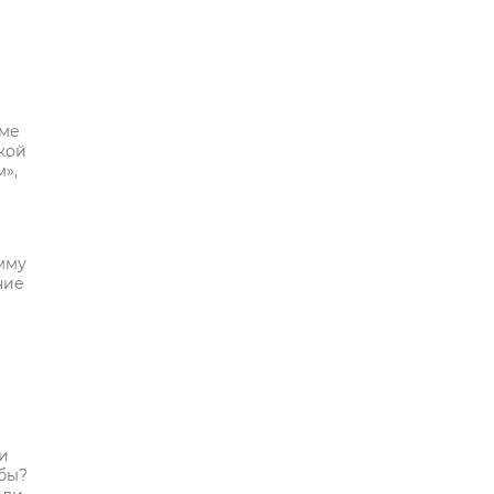
ьме
кой
»,
мму
ние
и
 бы?