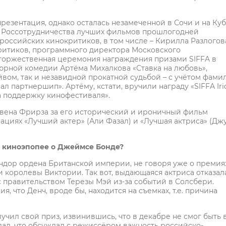
презентация, однако осталась незамеченной в Сочи и на Куб
е Россотрудничества лучших фильмов прошлогодней
оссийских кинокритиков, в том числе – Кирилла Разлогов
ритиков, программного директора Московского
торжественная церемония награждения призами SIFFA в
тюрной комедии Артёма Михалкова «Ставка на любовь»,
вом, так и незавидной прокатной судьбой – с учётом фами
 партнершип». Артёму, кстати, вручили награду «SIFFA Iri
а поддержку кинофестиваля».
ивена Фрирза за его исторический и ироничный фильм
нациях «Лучший актер» (Али Фазал) и «Лучшая актриса» (Дж
в киноэпопее о Джеймсе Бонде?
андор ордена Британской империи, не говоря уже о премия
ли королевы Виктории. Так вот, выдающаяся актриса отказал
 правительством Терезы Мэй из-за событий в Солсбери.
 что Денч, вроде бы, находится на съемках, т.е. причина
учил свой приз, извинившись, что в декабре не смог быть 
дал, что обсуждал с режиссёром важность российско-