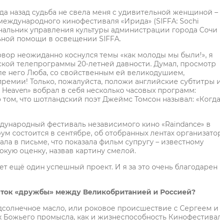
года назад судьба не свела меня с удивительной женщиной –
еждународного кинофестиваля «Ирида» (SIFFA: Sochi
а начальник управления культуры администрации города Сочи
ьной помощи в освещении SIFFA.
овор неожиданно коснулся темы «как молоды мы были!», я
ской телепрограммы 20-летней давности. Думал, просмотр
осле него Люба, со свойственным ей великодушием,
премии! Только, пожалуйста, положи английские субтитры 
o Heaven» вобрал в себя несколько часовых программ:
том, что шотландский поэт Джеймс Томсон называл: «Когд
дународный фестиваль независимого кино «Raindance» в
рум состоится в сентябре, об отобранных лентах организат
ла в письме, что показала фильм супругу – известному
окую оценку, назвав картину смелой.
вет ещё один успешный проект. И я за это очень благодарен
виток «дружбы» между Великобританией и Россией?
дсолнечное масло, или роковое происшествие с Сергеем и
 Божьего промысла, как и жизнеспособность Кинофестива