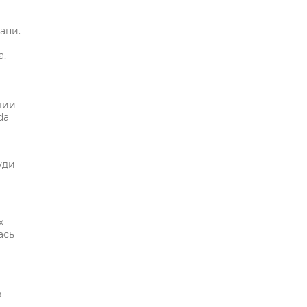
ани.
а,
лии
da
уди
х
ась
в