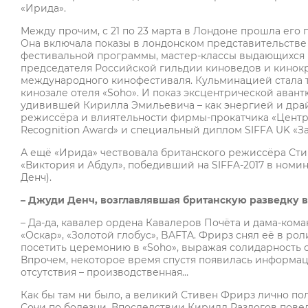
«Ирида».
Между прочим, с 21 по 23 марта в Лондоне прошла его 
Она включала показы в лондонском представительств
фестивальной программы, мастер-классы выдающихся р
председателя Российской гильдии киноведов и кинок
международного кинофестиваля. Кульминацией стала 
кинозале отеля «Soho». И показ эксцентрической аван
удивившей Кирилла Эмильевича – как энергией и драй
режиссёра и влиятельности фирмы-прокатчика «Централ
Recognition Award» и специальный диплом SIFFA UK «З
А ещё «Ирида» чествовала британского режиссёра Ст
«Виктория и Абдул», победивший на SIFFA-2017 в номи
Денч).
– Джуди Денч, возглавлявшая британскую разведку 
– Да-да, кавалер ордена Кавалеров Почёта и дама-ком
«Оскар», «Золотой глобус», BAFTA. Фрирз снял её в ро
посетить церемонию в «Soho», выражая солидарность с
Впрочем, некоторое время спустя появилась информация,
отсутствия – производственная…
Как бы там ни было, а великий Стивен Фрирз лично пол
Сочи по болезни. Впоследствии Кирилл Разлогов пове