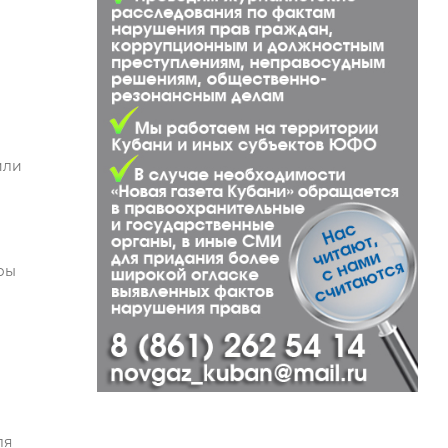
или
а
оры
ля