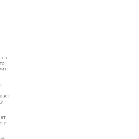
е
 на
то
рит
е
вает
ду
еет
о и
ой