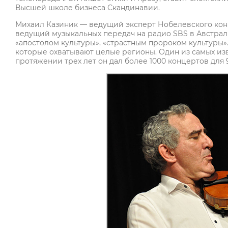
Высшей школе бизнеса Скандинавии.
Михаил Казиник — ведущий эксперт Нобелевского конц
ведущий музыкальных передач на радио SBS в Австралии
«апостолом культуры», «страстным пророком культуры».
которые охватывают целые регионы. Один из самых из
протяжении трех лет он дал более 1000 концертов для 