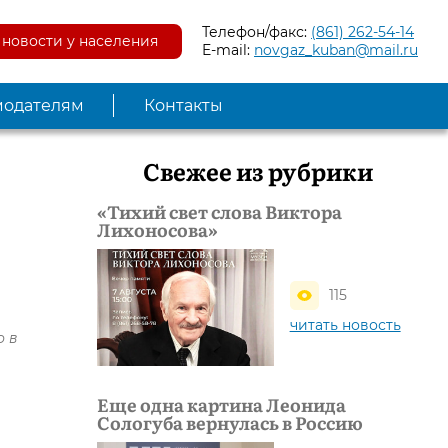
Телефон/факс:
(861) 262-54-14
новости у населения
E-mail:
novgaz_kuban@mail.ru
модателям
Контакты
Свежее из рубрики
«Тихий свет слова Виктора
Лихоносова»
115
читать новость
о в
Еще одна картина Леонида
Сологуба вернулась в Россию