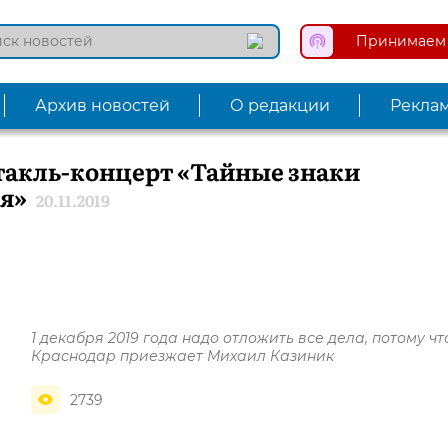
Принимаем 
Архив новостей
О редакции
Рекла
такль-концерт «Тайные знаки
ия»
20.11.2019
1 декабря 2019 года надо отложить все дела, потому чт
Краснодар приезжает Михаил Казиник
2739