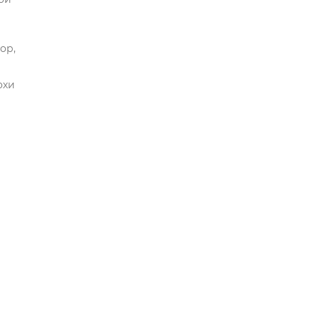
ор,
охи