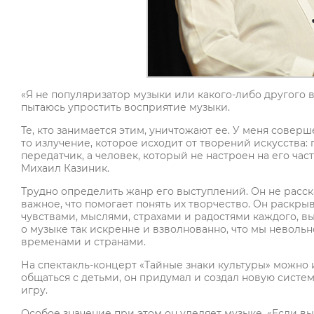
«Я не популяризатор музыки или какого-либо другого в
пытаюсь упростить восприятие музыки.
Те, кто занимается этим, уничтожают ее. У меня соверш
то излучение, которое исходит от творений искусства: 
передатчик, а человек, который не настроен на его ча
Михаил Казиник.
Трудно определить жанр его выступлений. Он не расск
важное, что помогает понять их творчество. Он раскр
чувствами, мыслями, страхами и радостями каждого, в
о музыке так искренне и взволнованно, что мы неволь
временами и странами.
На спектакль-концерт «Тайные знаки культуры» можно 
общаться с детьми, он придумал и создал новую систем
игру.
Особое значение при этом он уделяет музыке. «Если в