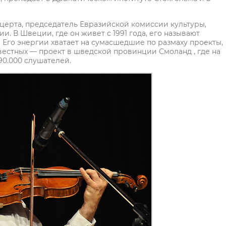
ерта, председатель Евразийской комиссии культуры,
. В Швеции, где он живет с 1991 года, его называют
 Его энергии хватает на сумасшедшие по размаху проекты,
вестных — проект в шведской провинции Смоланд , где на
90.000 слушателей.