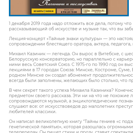
1 декабря 2019 года надо отложить все дела, потому ч
рассказывающий об искусстве и музыке так, что вы заб
Лекция-концерт «Тайные знаки культуры» — это настоя
сопровождении блестящего оратора, актера, педагога, 
Михаил Казиник — легенда. Он вырос в Витебске, с шес
Белорусскую консерваторию, но параллельно с карьерой
ними весь Советский Союз. С 1975-го по 1990 год он 
лекциями в 17 городах Союза: Минске, Костроме, Суме, В
родном Минске он создал абонемент продолжительност
всегда были заполнены, желающих было столько, что пр
В чем секрет такого успеха Михаила Казиника? Конечно
предметом своего рассказа. Эти ни на что не похожие
сопровождаются музыкой, а энциклопедические познан
слушают все: от искусствоведов до малолетних престу
любителей классики.
Он написал великолепную книгу "Тайны гениев «с подз
генетической памятью», которая разошлась огромными
телепередач. Он пишет стихи и прозу, ставит спектакл