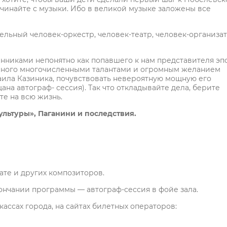
ачинайте с музыки. Ибо в великой музыке заложены все
ельный человек-оркестр, человек-театр, человек-организат
енниками непонятно как попавшего к нам представителя эп
нного многочисленными талантами и огромным желанием
ила Казиника, почувствовать невероятную мощную его
ана автограф- сессия). Так что откладывайте дела, берите
те на всю жизнь.
ультуры», Паганини и последствия.
ате и других композиторов.
кончании программы — автограф-сессия в фойе зала.
кассах города, на сайтах билетных операторов: