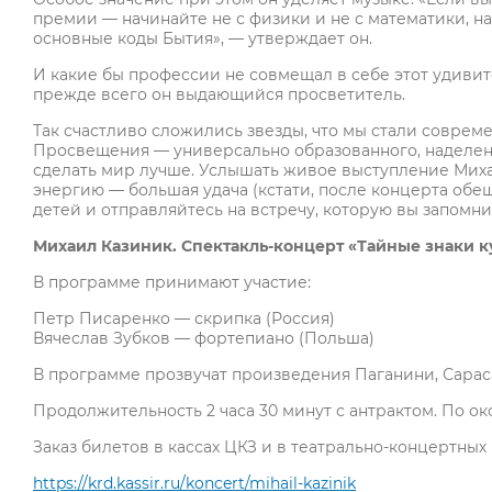
премии — начинайте не с физики и не с математики, н
основные коды Бытия», — утверждает он.
И какие бы профессии не совмещал в себе этот удивит
прежде всего он выдающийся просветитель.
Так счастливо сложились звезды, что мы стали соврем
Просвещения — универсально образованного, наделе
сделать мир лучше. Услышать живое выступление Миха
энергию — большая удача (кстати, после концерта обещ
детей и отправляйтесь на встречу, которую вы запомни
Михаил Казиник. Спектакль-концерт «Тайные знаки к
В программе принимают участие:
Петр Писаренко — скрипка (Россия)
Вячеслав Зубков — фортепиано (Польша)
В программе прозвучат произведения Паганини, Сарас
Продолжительность 2 часа 30 минут с антрактом. По о
Заказ билетов в кассах ЦКЗ и в театрально-концертных 
https://krd.kassir.ru/koncert/mihail-kazinik