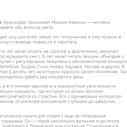
то в Краснодар приезжает Михаил Казиник — человек,
ываете обо всем на свете.
щее шоу для всей семьи, это погружение в мир музыки в
искусствоведа, пианиста и скрипача.
ти лет начал играть на скрипке и фортепиано, закончил
 музыканта уже с 15 лет начал читать лекции, объездив с
выступал с регулярными лекциями и абонементными концерт
итебске, Гродно, Сочи, Киеве, Каунасе, Москве и других. В
ью в десять лет, на котором выросло целое поколение. За
иходилось давать два концерта в день.
, в его личной харизме и в невероятной увлеченности
 лекции-концерты, где истории из жизни великих
ия сочетаются со страстью. Его с одинаковым интересом
пников, от жителей российской глубинки до шведских
аголовком «книга для людей с еще не потерянной
 тиражами. Он — герой нескольких фильмов и десятков
и, преподает в Драматическом институте Стокгольма и в