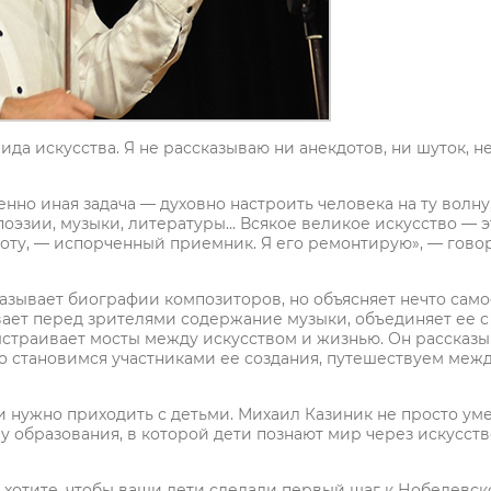
ида искусства. Я не рассказываю ни анекдотов, ни шуток, н
енно иная задача — духовно настроить человека на ту волну,
поэзии, музыки, литературы... Всякое великое искусство — э
стоту, — испорченный приемник. Я его ремонтирую», — гово
азывает биографии композиторов, но объясняет нечто само
ывает перед зрителями содержание музыки, объединяет ее с
ыстраивает мосты между искусством и жизнью. Он рассказы
но становимся участниками ее создания, путешествуем меж
и нужно приходить с детьми. Михаил Казиник не просто ум
у образования, в которой дети познают мир через искусств
ы хотите, чтобы ваши дети сделали первый шаг к Нобелевск