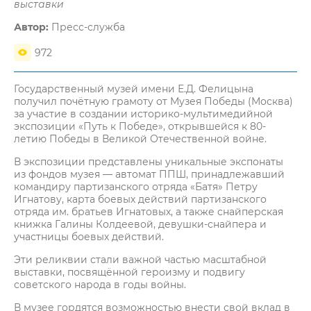
выставки
Автор:
Пресс-служба
972
Государственный музей имени Е.Д. Фелицына
получил почётную грамоту от Музея Победы (Москва)
за участие в создании историко-мультимедийной
экспозиции «Путь к Победе», открывшейся к 80-
летию Победы в Великой Отечественной войне.
В экспозиции представлены уникальные экспонаты
из фондов музея — автомат ППШ, принадлежавший
командиру партизанского отряда «Батя» Петру
Игнатову, карта боевых действий партизанского
отряда им. братьев Игнатовых, а также снайперская
книжка Галины Колдеевой, девушки-снайпера и
участницы боевых действий.
Эти реликвии стали важной частью масштабной
выставки, посвящённой героизму и подвигу
советского народа в годы войны.
В музее гордятся возможностью внести свой вклад в