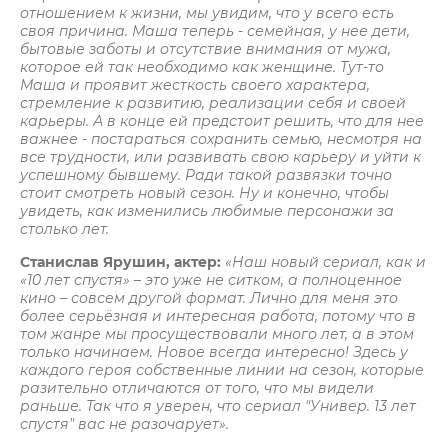
отношением к жизни, мы увидим, что у всего есть
своя причина. Маша теперь - семейная, у нее дети,
бытовые заботы и отсутствие внимания от мужа,
которое ей так необходимо как женщине. Тут-то
Маша и проявит жесткость своего характера,
стремление к развитию, реализации себя и своей
карьеры. А в конце ей предстоит решить, что для нее
важнее - постараться сохранить семью, несмотря на
все трудности, или развивать свою карьеру и уйти к
успешному бывшему. Ради такой развязки точно
стоит смотреть новый сезон. Ну и конечно, чтобы
увидеть, как изменились любимые персонажи за
столько лет.
Станислав Ярушин, актер:
«Наш новый сериал, как и
«10 лет спустя» – это уже не ситком, а полноценное
кино – совсем другой формат. Лично для меня это
более серьёзная и интересная работа, потому что в
том жанре мы просуществовали много лет, а в этом
только начинаем. Новое всегда интересно! Здесь у
каждого героя собственные линии на сезон, которые
разительно отличаются от того, что мы видели
раньше. Так что я уверен, что сериал
"Универ. 13 лет
спустя" вас не разочарует».