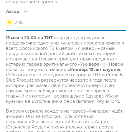
продолжении сериала
Автор:
ТНТ
2195
13 мая в 20:00 на ТНТ
стартует долгожданное
продолжение одного из культовых проектов канала и
всего российского ТВ в целом. «Универ» – самый
продолжительный российский ситком в истории –
возвращается. Новый сериал, который продолжит
историю героев оригинального «Универа» и «Новой
общаги», получил название
«Универ. 13 лет спустя»
.
События нового комедийного сериала ТНТ и Comedy
Club Production развернутся через три года после
истории, рассказанной в проекте «Универ. 10 лет
спустя». Зрителей ждёт множество сюрпризов,
главный из которых – возвращение Эдуарда «Кузи»
Кузьмина в исполнении актёра Виталия Гогунского.
В новом сериале каждого из героев «Универа» ждёт
эмоциональная встряска. Только-только
оправившийся после потери Кристины Антон
(Станислав Ярушин) окончательно теряет веру в