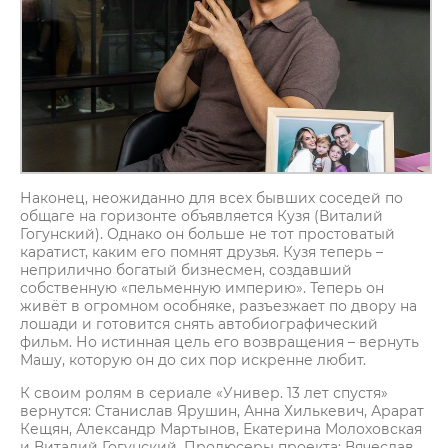
Наконец, неожиданно для всех бывших соседей по
общаге на горизонте объявляется Кузя (Виталий
Гогунский). Однако он больше не тот простоватый
каратист, каким его помнят друзья. Кузя теперь –
неприлично богатый бизнесмен, создавший
собственную «пельменную империю». Теперь он
живёт в огромном особняке, разъезжает по двору на
лошади и готовится снять автобиографический
фильм. Но истинная цель его возвращения – вернуть
Машу, которую он до сих пор искренне любит.
К своим ролям в сериале «Универ. 13 лет спустя»
вернутся: Станислав Ярушин, Анна Хилькевич, Арарат
Кещян, Александр Мартынов, Екатерина Молоховская
и Виталий Гогунский. Продюсеры проекта: Вячеслав