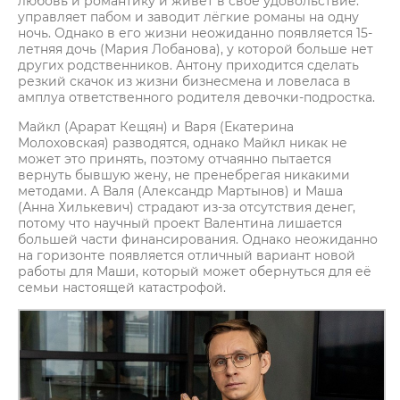
любовь и романтику и живёт в своё удовольствие:
управляет пабом и заводит лёгкие романы на одну
ночь. Однако в его жизни неожиданно появляется 15-
летняя дочь (Мария Лобанова), у которой больше нет
других родственников. Антону приходится сделать
резкий скачок из жизни бизнесмена и ловеласа в
амплуа ответственного родителя девочки-подростка.
Майкл (Арарат Кещян) и Варя (Екатерина
Молоховская) разводятся, однако Майкл никак не
может это принять, поэтому отчаянно пытается
вернуть бывшую жену, не пренебрегая никакими
методами. А Валя (Александр Мартынов) и Маша
(Анна Хилькевич) страдают из-за отсутствия денег,
потому что научный проект Валентина лишается
большей части финансирования. Однако неожиданно
на горизонте появляется отличный вариант новой
работы для Маши, который может обернуться для её
семьи настоящей катастрофой.