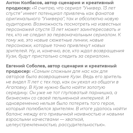
Антон Колбасов, автор сценария и креативный
продюсер:
«Я считаю, что сериал "Универ. 13 лет
спустя" имеет потенциал привлечь как фанатов
оригинального "Универа", так и абсолютно новую
аудиторию. Возможность посмотреть на известных
персонажей спустя 13 лет может заинтересовать и
тех, кто не следил за первоначальным сериалом. К
тому же, это новые сюжетные линии, новые
персонажи, которые точно привлекут новых
зрителей. Ну, и, конечно, все, кто ждал возвращения
Кузи, будут пристально следить за сериалом».
Евгений Соболев, автор сценария и креативный
продюсер:
«Самым сложным для нас как для
авторов было возвращение Кузи. Ведь его зритель
не видел 11 лет с тех пор, как он уехал из общаги в
Агаповку. В Кузе нужно было найти золотую
середину. Он уже не тот глуповатый парнишка, а
бизнесмен со своей пельменной империей. И
одновременно нельзя было потерять того героя,
который полюбился зрителям. В итоге удалось найти
баланс между его привычной наивностью и новыми
взрослыми качествами — хваткой,
целеустремленностью, рассудительностью».