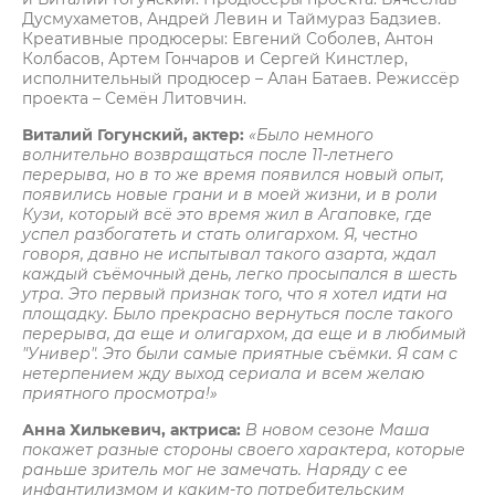
Дусмухаметов, Андрей Левин и Таймураз Бадзиев.
Креативные продюсеры: Евгений Соболев, Антон
Колбасов, Артем Гончаров и Сергей Кинстлер,
исполнительный продюсер – Алан Батаев. Режиссёр
проекта – Семён Литовчин.
Виталий Гогунский, актер:
«Было немного
волнительно возвращаться после 11-летнего
перерыва, но в то же время появился новый опыт,
появились новые грани и в моей жизни, и в роли
Кузи, который всё это время жил в Агаповке, где
успел разбогатеть и стать олигархом. Я, честно
говоря, давно не испытывал такого азарта, ждал
каждый съёмочный день, легко просыпался в шесть
утра. Это первый признак того, что я хотел идти на
площадку. Было прекрасно вернуться после такого
перерыва, да еще и олигархом, да еще и в любимый
"Универ". Это были самые приятные съёмки. Я сам с
нетерпением жду выход сериала и всем желаю
приятного просмотра!»
Анна Хилькевич, актриса:
В новом сезоне Маша
покажет разные стороны своего характера, которые
раньше зритель мог не замечать. Наряду с ее
инфантилизмом и каким-то потребительским