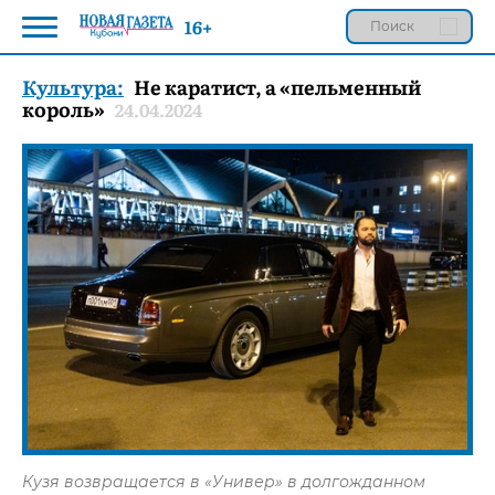
16+
Культура:
Не каратист, а «пельменный
король»
24.04.2024
Кузя возвращается в «Универ» в долгожданном