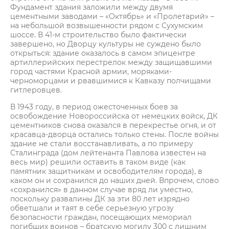
Фундамент здания заложили между двумя
цементными заводами – «Октябрь» и «Пролетарий» –
на небольшой возвышенности рядом с Сухумским
шоссе. В 41-м строительство было фактически
завершено, но Дворцу культуры не суждено было
открыться: здание оказалось в самом эпицентре
артиллерийских перестрелок между защищавшими
город частями Красной армии, моряками-
черноморцами и рвавшимися к Кавказу полчищами
гитлеровцев.
В 1943 году, в период ожесточенных боев за
освобождение Новороссийска от немецких войск, ДК
цементников снова оказался в перекрестье огня, и от
красавца-дворца остались только стены. После войны
здание не стали восстанавливать, а по примеру
Сталинграда (дом лейтенанта Павлова известен на
весь мир) решили оставить в таком виде (как
памятник защитникам и освободителям города), в
каком он и сохранился до наших дней. Впрочем, слово
«сохранился» в данном случае вряд ли уместно,
поскольку развалины ДК за эти 80 лет изрядно
обветшали и таят в себе серьезную угрозу
безопасности граждан, посещающих мемориал
погибших воинов – братскую могилу 300 с лишним