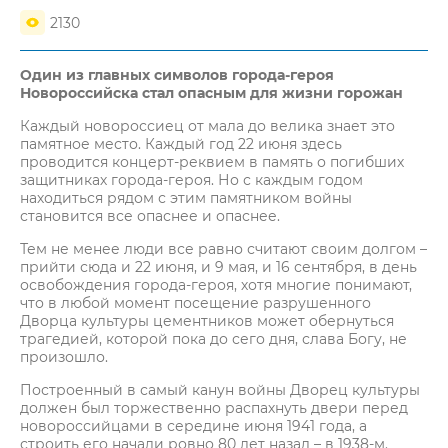
2130
Один из главных символов города-героя
Новороссийска стал опасным для жизни горожан
Каждый новороссиец от мала до велика знает это
памятное место. Каждый год 22 июня здесь
проводится концерт-реквием в память о погибших
защитниках города-героя. Но с каждым годом
находиться рядом с этим памятником войны
становится все опаснее и опаснее.
Тем не менее люди все равно считают своим долгом –
прийти сюда и 22 июня, и 9 мая, и 16 сентября, в день
освобождения города-героя, хотя многие понимают,
что в любой момент посещение разрушенного
Дворца культуры цементников может обернуться
трагедией, которой пока до сего дня, слава Богу, не
произошло.
Построенный в самый канун войны Дворец культуры
должен был торжественно распахнуть двери перед
новороссийцами в середине июня 1941 года, а
строить его начали ровно 80 лет назад – в 1938-м.