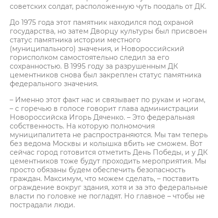
советских солдат, расположенную чуть поодаль от ДК.
До 1975 года этот памятник находился под охраной
государства, но затем Дворцу культуры был присвоен
статус памятника истории местного
(муниципального) значения, и Новороссийский
горисполком самостоятельно следил за его
сохранностью. В 1995 году за разрушенным ДК
цементников снова был закреплен статус памятника
федерального значения.
– Именно этот факт нас и связывает по рукам и ногам,
– с горечью в голосе говорит глава администрации
Новороссийска Игорь Дяченко. – Это федеральная
собственность. На которую полномочия
муниципалитета не распространяются. Мы там теперь
без ведома Москвы и колышка вбить не сможем. Вот
сейчас город готовится отметить День Победы, и у ДК
цементников тоже будут проходить мероприятия. Мы
просто обязаны будем обеспечить безопасность
граждан. Максимум, что можем сделать, – поставить
ограждение вокруг здания, хотя и за это федеральные
власти по головке не погладят. Но главное – чтобы не
пострадали люди.