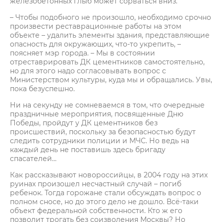
железобетонных глыб может сорваться вниз.
– Чтобы подобного не произошло, необходимо срочно
произвести реставрационные работы на этом
объекте – удалить элементы здания, представляющие
опасность для окружающих, что-то укрепить, –
поясняет мэр города. – Мы в состоянии
отреставрировать ДК цементников самостоятельно,
но для этого надо согласовывать вопрос с
Министерством культуры, куда мы и обращались. Увы,
пока безуспешно.
Ни на секунду не сомневаемся в том, что очередные
праздничные мероприятия, посвященные Дню
Победы, пройдут у ДК цементников без
происшествий, поскольку за безопасностью будут
следить сотрудники полиции и МЧС. Но ведь на
каждый день не поставишь здесь бригаду
спасателей…
Как рассказывают новороссийцы, в 2004 году на этих
руинах произошел несчастный случай – погиб
ребенок. Тогда горожане стали обсуждать вопрос о
полном сносе, но до этого дело не дошло. Всё-таки
объект федеральной собственности. Кто ж его
позволит трогать без соизволения Москвы? Но