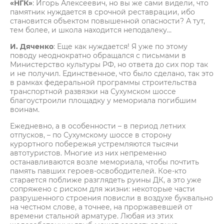
«НГК»
: Игорь Алексеевич, но вы же сами видели, что
памятник нуждается в срочной реставрации, ибо
становится объектом повышенной опасности? А тут,
тем более, и школа находится неподалеку…
И. Дяченко
: Еще как нуждается! Я уже по этому
поводу неоднократно обращался с письмами в
Министерство культуры РФ, но ответа до сих пор так
и не получил. Единственное, что было сделано, так это
в рамках федеральной программы строительства
транспортной развязки на Сухумском шоссе
благоустроили площадку у мемориала погибшим
воинам.
Ежедневно, а в особенности – в период летних
отпусков, – по Сухумскому шоссе в сторону
курортного побережья устремляются тысячи
автотуристов. Многие из них непременно
останавливаются возле мемориала, чтобы почтить
память павших героев-освободителей. Кое-кто
старается поближе разглядеть руины ДК, а это уже
сопряжено с риском для жизни: некоторые части
разрушенного строения повисли в воздухе буквально
на честном слове, а точнее, на проржавевшей от
времени стальной арматуре. Любая из этих