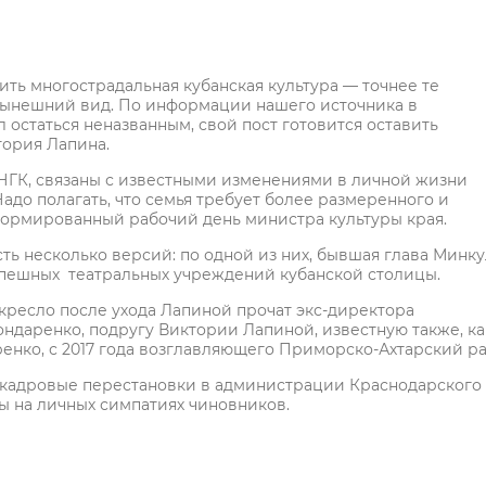
ь многострадальная кубанская культура — точнее те
 нынешний вид. По информации нашего источника в
остаться неназванным, свой пост готовится оставить
тория Лапина.
 НГК, связаны с известными изменениями в личной жизни
до полагать, что семья требует более размеренного и
ормированный рабочий день министра культуры края.
сть несколько версий: по одной из них, бывшая глава Минку
 успешных театральных учреждений кубанской столицы.
 кресло после ухода Лапиной прочат экс-директора
ндаренко, подругу Виктории Лапиной, известную также, ка
ренко, с 2017 года возглавляющего Приморско-Ахтарский ра
бы кадровые перестановки в администрации Краснодарского
ны на личных симпатиях чиновников.