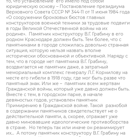
то, что установление его имело под собой
юридическую основу – Постановление президиума
Верховного Совета СССР № 344-11 от 11 июня 1984 года
«О сооружении бронзовых бюстов главных
конструкторов военной техники за трудовые подвиги
в годы Великой Отечественной войны на их
родине». Памятник конструктору В.Г. Грабину в его
родном Краснодаре должен быть. Тем более, что с
памятниками в городе сложилась довольно странная
ситуация, которую нельзя назвать вполне
исторически обоснованной и объективной. Наряду с
тем, что в городе нет памятника В.Г. Грабину,
воздвигается не памятник даже, а затратный
мемориальный комплекс генералу Л.Г. Корнилову на
месте его гибели в 1918 году, где мог быть разве что
памятный знак. Или же – памятник всем жертвам
Гражданской войны, который уже давно должен быть.
Вместе с тем, в городском парке, в начале
девяностых годов, установлен памятник
Примирению в Гражданской войне. Такой разнобой
в содержании памятников свидетельствует не о
действительной памяти, а, скорее, отражает уже
давно миновавшие идеологические противоборства
в стране. Но теперь так или иначе он реанимирует
их… А потому памятник конструктору В.Г. Грабину на