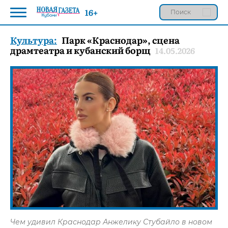
16+
Культура:
Парк «Краснодар», сцена
драмтеатра и кубанский борщ
14.05.2026
Чем удивил Краснодар Анжелику Стубайло в новом