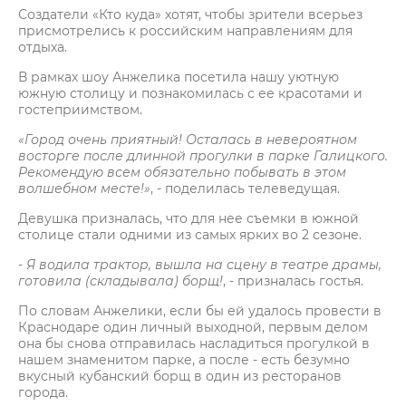
Создатели «Кто куда» хотят, чтобы зрители всерьез
присмотрелись к российским направлениям для
отдыха.
В рамках шоу Анжелика посетила нашу уютную
южную столицу и познакомилась с ее красотами и
гостеприимством.
«
Город очень приятный! Осталась в невероятном
восторге после длинной прогулки в парке Галицкого.
Рекомендую всем обязательно побывать в этом
волшебном месте!
»
, - поделилась телеведущая.
Девушка призналась, что для нее съемки в южной
столице стали одними из самых ярких во 2 сезоне.
-
Я водила трактор, вышла на сцену в театре драмы,
готовила (складывала) борщ
!
, - призналась гостья.
По словам Анжелики, если бы ей удалось провести в
Краснодаре один личный выходной, первым делом
она бы снова отправилась насладиться прогулкой в
нашем знаменитом парке, а после - есть безумно
вкусный кубанский борщ в один из ресторанов
города.