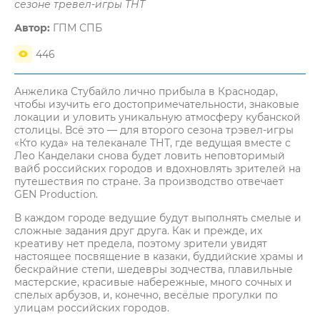
сезоне тревел-игры ТНТ
Автор:
ГПМ СПБ
446
Анжелика Стубайло лично прибыла в Краснодар,
чтобы изучить его достопримечательности, знаковые
локации и уловить уникальную атмосферу кубанской
столицы. Всё это — для второго сезона трэвел-игры
«Кто куда» на телеканале ТНТ, где ведущая вместе с
Лео Канделаки снова будет ловить неповторимый
вайб российских городов и вдохновлять зрителей на
путешествия по стране. За производство отвечает
GEN Production.
В каждом городе ведущие будут выполнять смелые и
сложные задания друг друга. Как и прежде, их
креативу нет предела, поэтому зрители увидят
настоящее посвящение в казаки, буддийские храмы и
бескрайние степи, шедевры зодчества, плавильные
мастерские, красивые набережные, много сочных и
спелых арбузов, и, конечно, весёлые прогулки по
улицам российских городов.