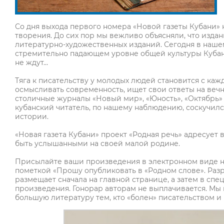
Со дня выхода первого номера «Новой газеты Кубани»
творения. До сих пор мы вежливо объясняли, что изда
литературно-художественных изданий. Сегодня в нашем
стремительно падающем уровне общей культуры Кубани. 
не ждут…
Тяга к писательству у молодых людей становится с ка
осмысливать современность, ищет свои ответы на веч
столичные журналы «Новый мир», «Юность», «Октябрь» 
кубанский читатель, по нашему наблюдению, соскучилс
истории.
«Новая газета Кубани» проект «Родная речь» адресует 
быть услышанными на своей малой родине.
Присылайте ваши произведения в электронном виде н
пометкой «Прошу опубликовать в «Родном слове». Раз
размещает сначала на главной странице, а затем в сп
произведения. Гонорар авторам не выплачивается. Мы н
большую литературу тем, кто «болен» писательством и 