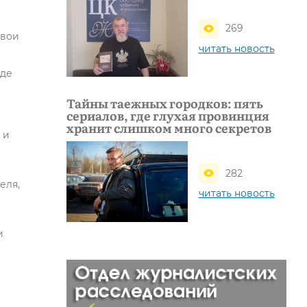
269
свои
читать новость
где
Тайны таежных городков: пять
сериалов, где глухая провинция
хранит слишком много секретов
 и
282
еля,
читать новость
и