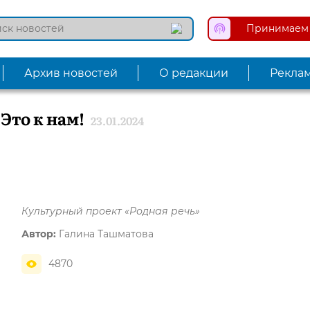
Принимаем 
Архив новостей
О редакции
Рекла
Это к нам!
23.01.2024
Культурный проект «Родная речь»
Автор:
Галина Ташматова
4870