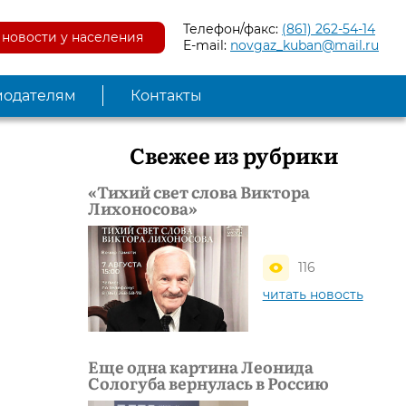
Телефон/факс:
(861) 262-54-14
новости у населения
E-mail:
novgaz_kuban@mail.ru
модателям
Контакты
Свежее из рубрики
«Тихий свет слова Виктора
Лихоносова»
116
читать новость
Еще одна картина Леонида
Сологуба вернулась в Россию