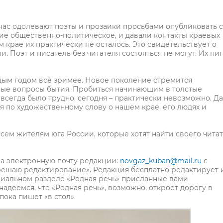
 нас одолевают поэты и прозаики просьбами опубликовать 
ние общественно-политическое, и давали контакты краевых
 крае их практически не осталось. Это свидетельствует о
Поэт и писатель без читателя состояться не могут. Их ни
ждым годом всё зримее. Новое поколение стремится
ные вопросы бытия. Пробиться начинающим в толстые
всегда было трудно, сегодня – практически невозможно. Да
я по художественному слову о нашем крае, его людях и
всем жителям юга России, которые хотят найти своего читат
а электронную почту редакции:
novgaz_kuban@mail.ru
с
решаю редактирование». Редакция бесплатно редактирует 
ециальном разделе «Родная речь» присланные вами
адеемся, что «Родная речь», возможно, откроет дорогу в
пока пишет «в стол».