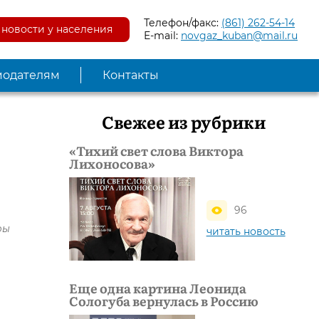
Телефон/факс:
(861) 262-54-14
новости у населения
E-mail:
novgaz_kuban@mail.ru
модателям
Контакты
Свежее из рубрики
«Тихий свет слова Виктора
Лихоносова»
96
ры
читать новость
Еще одна картина Леонида
Сологуба вернулась в Россию