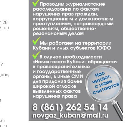
я 28
иков
му
ень,
л
.
ния
сса