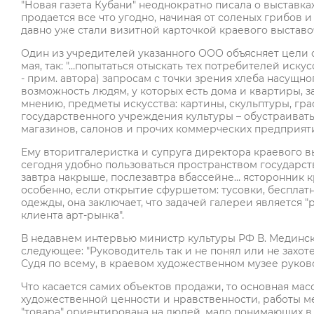
"Новая газета Кубани" неоднократно писала о выставка
продается все что угодно, начиная от соленых грибов
давно уже стали визитной карточкой краевого выставоч
Один из учредителей указанного ООО объясняет цели о
мая, так: "…попытаться отыскать тех потребителей иску
- прим. автора) запросам с точки зрения хлеба насущно
возможность людям, у которых есть дома и квартиры, за
мнению, предметы искусства: картины, скульптуры, гра
государственного учреждения культуры – обустраивать
магазинов, салонов и прочих коммерческих предприяти
Ему вторитгалеристка и супруга директора краевого вы
сегодня удобно пользоваться пространством государст
завтра накрыше, послезавтра вбассейне… ясторонник к
особенно, если открытие сфуршетом: тусовки, бесплат
одежды, она заключает, что задачей галереи является 
клиента арт-рынка".
В недавнем интервью министр культуры РФ В. Медински
следующее: "Руководитель так и не понял или не захоте
Судя по всему, в краевом художественном музее руково
Что касается самих объектов продажи, то основная мас
художественной ценности и нравственности, работы ме
"товара" ориентирована на людей, мало понимающих в