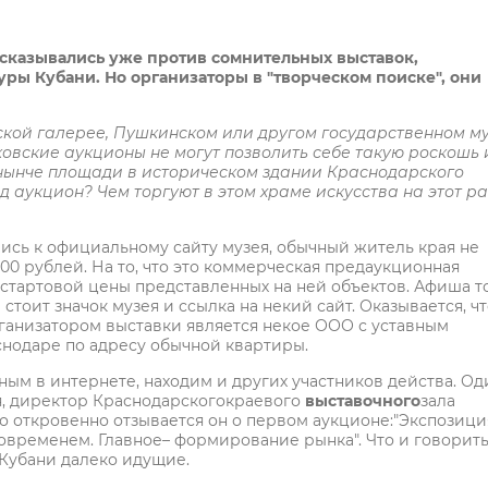
ысказывались уже против сомнительных выставок,
ры Кубани. Но организаторы в "творческом поиске", они
ской галерее, Пушкинском или другом государственном м
овские аукционы не могут позволить себе такую роскошь 
нынче площади в историческом здании Краснодарского
 аукцион? Чем торгуют в этом храме искусства на этот ра
ись к официальному сайту музея, обычный житель края не
0000 рублей. На то, что это коммерческая предаукционная
и стартовой цены представленных на ней объектов. Афиша 
тоит значок музея и ссылка на некий сайт. Оказывается, ч
рганизатором выставки является некое ООО с уставным
снодаре по адресу обычной квартиры.
ым в интернете, находим и других участников действа. Од
ея, директор Краснодарскогокраевого
выставочного
зала
о откровенно отзывается он о первом аукционе:"Экспозици
овременем. Главное– формирование рынка". Что и говорить
Кубани далеко идущие.