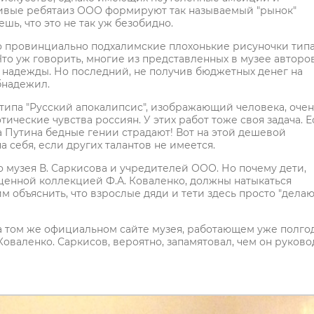
дчивые ребятаиз ООО формируют так называемый "рынок"
ь, что это не так уж безобидно.
то провинциально подхалимские плохонькие рисуночки тип
 Что уж говорить, многие из представленных в музее авторо
 надежды. Но последний, не получив бюджетных денег на
обнадежил.
типа "Русский апокалипсис", изображающий человека, очен
ческие чувства россиян. У этих работ тоже своя задача. Е
за Путина бедные гении страдают! Вот на этой дешевой
 себя, если других талантов не имеется.
 музея В. Саркисова и учредителей ООО. Но почему дети,
ценной коллекцией Ф.А. Коваленко, должны натыкаться
м объяснить, что взрослые дяди и тети здесь просто "дела
на том же официальном сайте музея, работающем уже полгод
валенко. Саркисов, вероятно, запамятовал, чем он руково