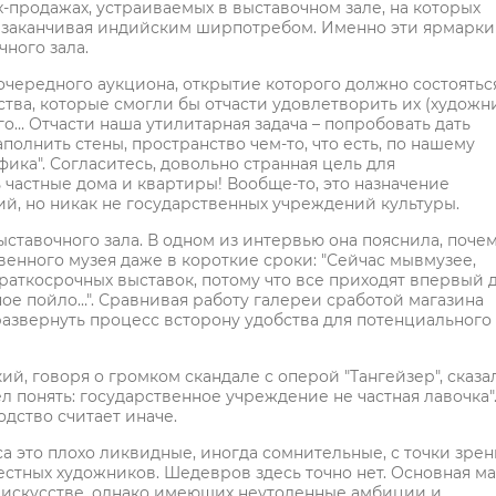
х-продажах, устраиваемых в выставочном зале, на которых
 и заканчивая индийским ширпотребом. Именно эти ярмарки
ного зала.
чередного аукциона, открытие которого должно состоятьс
сства, которые смогли бы отчасти удовлетворить их (художн
го… Отчасти наша утилитарная задача – попробовать дать
полнить стены, пространство чем-то, что есть, по нашему
фика". Согласитесь, довольно странная цель для
 частные дома и квартиры! Вообще-то, это назначение
й, но никак не государственных учреждений культуры.
ставочного зала. В одном из интервью она пояснила, поче
венного музея даже в короткие сроки: "Сейчас мывмузее,
раткосрочных выставок, потому что все приходят впервый д
ное пойло…". Сравнивая работу галереи сработой магазина
"развернуть процесс всторону удобства для потенциального
й, говоря о громком скандале с оперой "Тангейзер", сказа
л понять: государственное учреждение не частная лавочка"
дство считает иначе.
са это плохо ликвидные, иногда сомнительные, с точки зре
стных художников. Шедевров здесь точно нет. Основная ма
 искусстве, однако имеющих неутоленные амбиции и