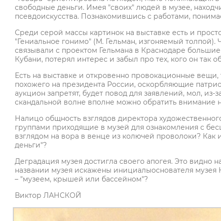
свободные деньги. Имея "своих" людей в музее, нахо
псевдоискусства. Познакомившись с работами, понимаеш
Среди серой массы картинок на выставке есть и прос
"Гениальное гонимо" (М. Гельман, изгоняемый толпой).
связывали с проектом Гельмана в Краснодаре большие
Кубани, потерял интерес и забыл про тех, кого он так 
Есть на выставке и откровенно провокационные вещи, 
похожего на президента России, оскорбляющие патриоти
аукцион запретят, будет повод для заявлений, мол, из-
скандальной волне вполне можно обратить внимание на
Налицо общность взглядов директора художественного
группами приходящие в музей для ознакомления с бес
взглядом на вора в венце из колючей проволоки? Как и
деньги"?
Деградация музея достигла своего апогея. Это видно 
названии музея искажены инициалыоснователя музея Ко
– "музеем, крышей или бассейном"?
Виктор ЛАНСКОЙ