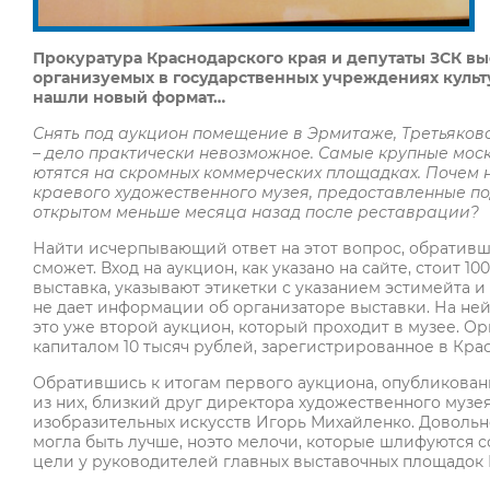
Прокуратура Краснодарского края и депутаты ЗСК в
организуемых в государственных учреждениях культу
нашли новый формат…
Снять под аукцион помещение в Эрмитаже, Третьяков
– дело практически невозможное. Самые крупные моск
ютятся на скромных коммерческих площадках.
Почем 
краевого художественного музея, предоставленные под
открытом меньше месяца назад после реставрации?
Найти исчерпывающий ответ на этот вопрос, обративш
сможет. Вход на аукцион, как указано на сайте, стоит 1
выставка, указывают этикетки с указанием эстимейта 
не дает информации об организаторе выставки. На ней с
это уже второй аукцион, который проходит в музее. О
капиталом 10 тысяч рублей, зарегистрированное в Кра
Обратившись к итогам первого аукциона, опубликованн
из них, близкий друг директора художественного муз
изобразительных искусств Игорь Михайленко. Довольн
могла быть лучше, ноэто мелочи, которые шлифуются с
цели у руководителей главных выставочных площадок 