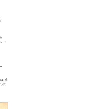
а
в
ь
сли
ют
а. В
дит