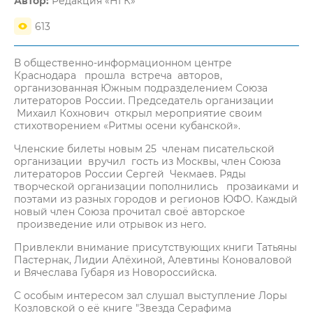
Автор:
Редакция «НГК»
613
В общественно-информационном центре
Краснодара прошла встреча авторов,
организованная Южным подразделением Союза
литераторов России. Председатель организации
Михаил Кохнович открыл мероприятие своим
стихотворением «Ритмы осени кубанской».
Членские билеты новым 25 членам писательской
организации вручил гость из Москвы, член Союза
литераторов России Сергей Чекмаев. Ряды
творческой организации пополнились прозаиками и
поэтами из разных городов и регионов ЮФО. Каждый
новый член Союза прочитал своё авторское
произведение или отрывок из него.
Привлекли внимание присутствующих книги Татьяны
Пастернак, Лидии Алёхиной, Алевтины Коноваловой
и Вячеслава Губаря из Новороссийска.
С особым интересом зал слушал выступление Лоры
Козловской о её книге "Звезда Серафима