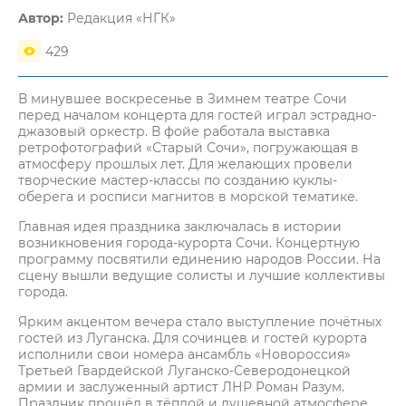
Автор:
Редакция «НГК»
429
В минувшее воскресенье в Зимнем театре Сочи
перед началом концерта для гостей играл эстрадно-
джазовый оркестр. В фойе работала выставка
ретрофотографий «Старый Сочи», погружающая в
атмосферу прошлых лет. Для желающих провели
творческие мастер-классы по созданию куклы-
оберега и росписи магнитов в морской тематике.
Главная идея праздника заключалась в истории
возникновения города-курорта Сочи. Концертную
программу посвятили единению народов России. На
сцену вышли ведущие солисты и лучшие коллективы
города.
Ярким акцентом вечера стало выступление почётных
гостей из Луганска. Для сочинцев и гостей курорта
исполнили свои номера ансамбль «Новороссия»
Третьей Гвардейской Луганско-Северодонецкой
армии и заслуженный артист ЛНР Роман Разум.
Праздник прошёл в тёплой и душевной атмосфере.