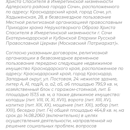
Христа Спасителя в Имеретинской низменности
Адлерского района города Сочи», расположенного
по адресу: Краснодарский край, город Сочи, ул.
Хадыженская, 28, в безвозмездное пользование
Местной религиозной организацией православным
Приходом храма Нерукотворного Образа Христа
Спасителя в Имеретинской низменности г. Сочи
Екатеринодарской и Кубанской Епархии Русской
Православной Церкви (Московский Патриархат)».
Согласно указанным договорам, религиозной
организации в безвозмездное временное
пользование передано следующее недвижимое
имущество Краснодарского края, расположенное по
адресу: Краснодарский край, город Краснодар,
Западный округ, ул. Постовая, 24: нежилое здание,
литер А, А1, под/А, а, а2, а5, а6 площадью 795,9 кв. м,
хозяйственный блок с гаражом-стоянкой, лит. Б
площадью 157,5 кв. м, а также движимое имущество:
колодцы (лит. VIII, IX, XI, XVII), ворота (лит. XIII, XV),
калитка (лит. XIX, XX), мощение (лит. XXI), забор (лит.
XXII), беседка (лит. Г4) общей площадью 464,8 кв. м, на
срок до 14.08.2060 (включительно) в целях
осуществления деятельности, направленной на
решение социальных проблем, вопросов