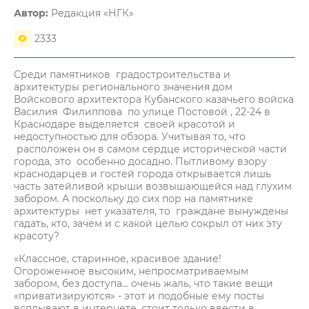
Автор:
Редакция «НГК»
2333
Среди памятников градостроительства и
архитектуры регионального значения дом
Войскового архитектора Кубанского казачьего войска
Василия Филиппова по улице Постовой , 22-24 в
Краснодаре выделяется своей красотой и
недоступностью для обзора. Учитывая то, что
расположен он в самом сердце исторической части
города, это особенно досадно. Пытливому взору
краснодарцев и гостей города открывается лишь
часть затейливой крыши возвышающейся над глухим
забором. А поскольку до сих пор на памятнике
архитектуры нет указателя, то граждане вынуждены
гадать, кто, зачем и с какой целью сокрыл от них эту
красоту?
«Классное, старинное, красивое здание!
Огороженное высоким, непросматриваемым
забором, без доступа... очень жаль, что такие вещи
«приватизируются» - этот и подобные ему посты
всплывают в интернете, стоит только ввести в