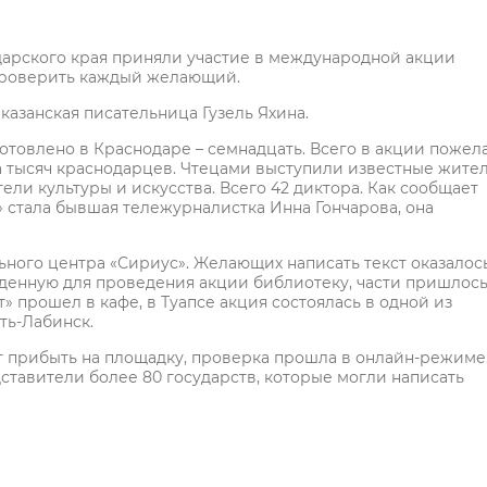
арского края приняли участие в международной акции
 проверить каждый желающий.
 казанская писательница Гузель Яхина.
отовлено в Краснодаре – семнадцать. Всего в акции пожел
а тысяч краснодарцев. Чтецами выступили известные жите
ели культуры и искусства. Всего 42 диктора. Как сообщает
 стала бывшая тележурналистка Инна Гончарова, она
ьного центра «Сириус». Желающих написать текст оказалос
еденную для проведения акции библиотеку, части пришлос
» прошел в кафе, в Туапсе акция состоялась в одной из
ть-Лабинск.
мог прибыть на площадку, проверка прошла в онлайн-режиме
дставители более 80 государств, которые могли написать