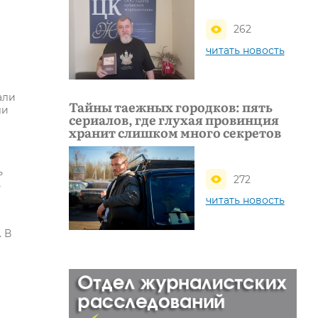
262
читать новость
али
Тайны таежных городков: пять
ли
сериалов, где глухая провинция
хранит слишком много секретов
ь
272
ь
читать новость
. В