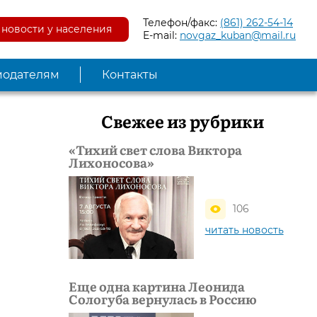
Телефон/факс:
(861) 262-54-14
новости у населения
E-mail:
novgaz_kuban@mail.ru
модателям
Контакты
Свежее из рубрики
«Тихий свет слова Виктора
Лихоносова»
106
читать новость
Еще одна картина Леонида
Сологуба вернулась в Россию