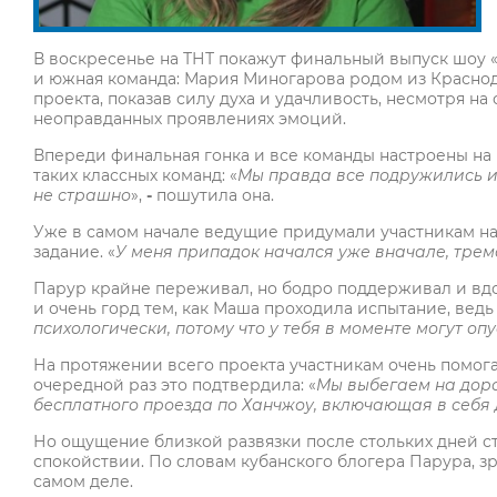
В воскресенье на ТНТ покажут финальный выпуск шоу 
и южная команда: Мария Миногарова родом из Краснод
проекта, показав силу духа и удачливость, несмотря н
неоправданных проявлениях эмоций.
Впереди финальная гонка и все команды настроены на 
таких классных команд: «
Мы правда все подружились и 
не страшно
»,
-
пошутила она.
Уже в самом начале ведущие придумали участникам на 
задание. «
У меня припадок начался уже вначале, тре
Парур крайне переживал, но бодро поддерживал и вдох
и очень горд тем, как Маша проходила испытание, ведь 
психологически, потому что у тебя в моменте могут оп
На протяжении всего проекта участникам очень помог
очередной раз это подтвердила: «
Мы выбегаем на доро
бесплатного проезда по Ханчжоу, включающая в себя
Но ощущение близкой развязки после стольких дней ст
спокойствии. По словам кубанского блогера Парура, зр
самом деле.