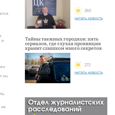
260
ется
читать новость
и
Тайны таежных городков: пять
 и
сериалов, где глухая провинция
хранит слишком много секретов
272
лен
читать новость
л он.
ль.
 на