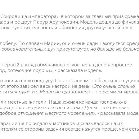
«Сокровища императора», в котором за главный приз сража
ара и ее друг Парур Арутюнович. Модель дошла до финала
а свою чувствительность и обвинения других участников в
победу. По словам Марии, они очень рады находиться сред
соревновательный дух присутствуют, но больше не больно
первый взгляд обманчиво легкое, но на деле непростое
мор, потеющие ладони
», - рассказала модель.
новлял свою подругу. По его словам, он был сильно удив
от этого зависел весь настрой на день: «
Это очень сложно
уститься руки. Но Маша не сдавалась!
», - прокомментирова
али местные жители. Наша южная команда «зеленых» в
гу и решаем двигаться по системе Давы - эта система
 доброе отношения местного населения
», - рассказала моде
араний не покидало участников и сказывалось на их
ителям со стороны задания всегда кажутся проще, чем есть