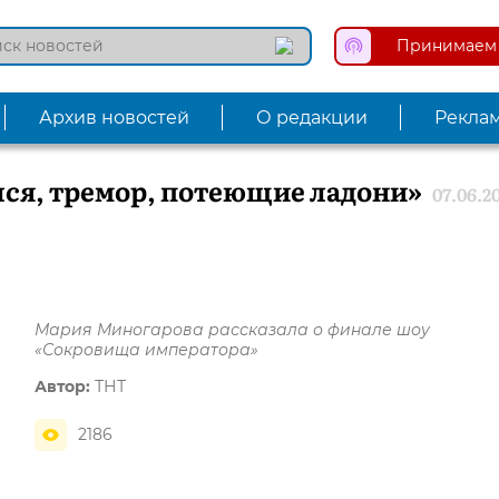
Принимаем 
Архив новостей
О редакции
Рекла
лся, тремор, потеющие ладони»
07.06.2
Мария Миногарова рассказала о финале шоу
«Сокровища императора»
Автор:
ТНТ
2186