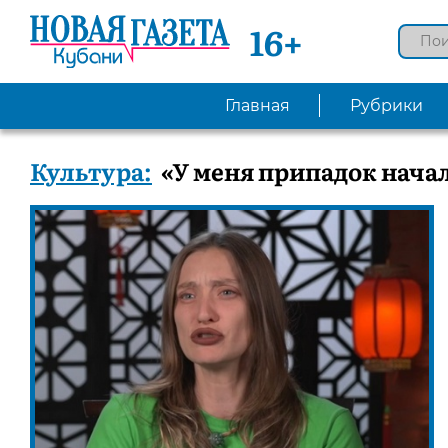
16+
Главная
Рубрики
Культура:
«У меня припадок нача