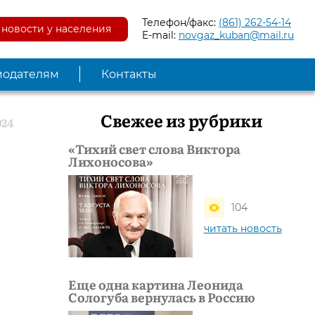
Телефон/факс:
(861) 262-54-14
новости у населения
E-mail:
novgaz_kuban@mail.ru
модателям
Контакты
Свежее из рубрики
024
«Тихий свет слова Виктора
Лихоносова»
104
читать новость
Еще одна картина Леонида
Сологуба вернулась в Россию