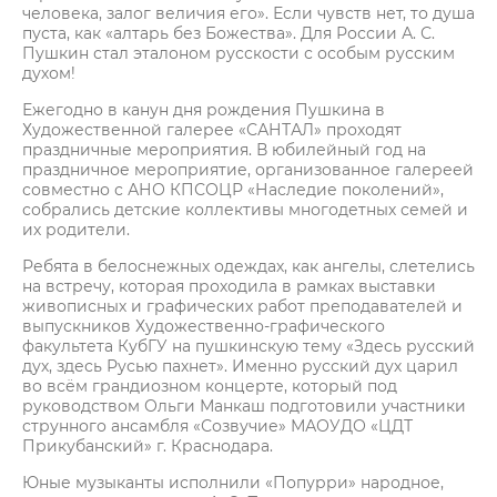
человека, залог величия его». Если чувств нет, то душа
пуста, как «алтарь без Божества». Для России А. С.
Пушкин стал эталоном русскости с особым русским
духом!
Ежегодно в канун дня рождения Пушкина в
Художественной галерее «САНТАЛ» проходят
праздничные мероприятия. В юбилейный год на
праздничное мероприятие, организованное галереей
совместно с АНО КПСОЦР «Наследие поколений»,
собрались детские коллективы многодетных семей и
их родители.
Ребята в белоснежных одеждах, как ангелы, слетелись
на встречу, которая проходила в рамках выставки
живописных и графических работ преподавателей и
выпускников Художественно-графического
факультета КубГУ на пушкинскую тему «Здесь русский
дух, здесь Русью пахнет». Именно русский дух царил
во всём грандиозном концерте, который под
руководством Ольги Манкаш подготовили участники
струнного ансамбля «Созвучие» МАОУДО «ЦДТ
Прикубанский» г. Краснодара.
Юные музыканты исполнили «Попурри» народное,