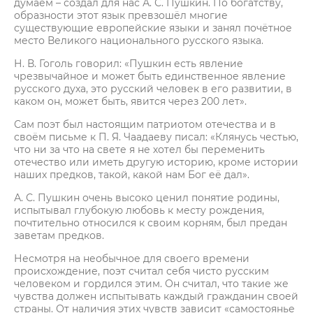
думаем – создал для нас А. С. Пушкин. По богатству,
образности этот язык превзошёл многие
существующие европейские языки и занял почётное
место Великого национального русского языка.
Н. В. Гоголь говорил: «Пушкин есть явление
чрезвычайное и может быть единственное явление
русского духа, это русский человек в его развитии, в
каком он, может быть, явится через 200 лет».
Сам поэт был настоящим патриотом отечества и в
своём письме к П. Я. Чаадаеву писал: «Клянусь честью,
что ни за что на свете я не хотел бы переменить
отечество или иметь другую историю, кроме истории
наших предков, такой, какой нам Бог её дал».
А. С. Пушкин очень высоко ценил понятие родины,
испытывал глубокую любовь к месту рождения,
почтительно относился к своим корням, был предан
заветам предков.
Несмотря на необычное для своего времени
происхождение, поэт считал себя чисто русским
человеком и гордился этим. Он считал, что такие же
чувства должен испытывать каждый гражданин своей
страны. От наличия этих чувств зависит «самостоянье