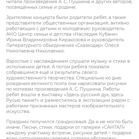
читали произведения А. С. Пушкина и других авторов,
посвящённых семье и родине.
Зрителями концерта были родители ребят, а также
представители общественных организаций, активно
работающих с детьми и молодёжью: руководитель
АНО Центр семьи и детства «Наследие Кубани»
Ирина Владимировна Киракозова и руководитель
Литературного объединения «Сказкодар» Олеся
Николаевна Николаенко.
Взрослые с наслаждением слушали музыку и стихи в
исполнении детей. А потом ребята показали
собравшимся ещё и результаты своего
художественного творчества. Специально ко дню
рождения великого поэта они нарисовали рисунки
по мотивам произведения А. С. Пушкина. Работы
ребят вошли в выставку «Здесь русский дух, здесь
Русью пахнет» и разместились в экспозиции рядом с
работами признанных мастеров изобразительного
искусства.
Праздник получился грандиозный. Да и не могло быть
иначе. Песни, стихи, подарки от галереи «САНТАЛ»
каждому участнику встречи, рисунки детей – подарки
всем сотрудникам галереи создали обстановку