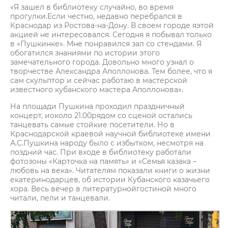
«Я зашел в библиотеку случайно, во время
прогулки.Если честно, недавно перебрался в
Краснодар из Ростова-на-Дону. В своем городе яэтой
акцией не интересовался. Сегодня я побывал только
в «Пушкинке». Мне понравился зал со стендами. Я
обогатился знаниями по истории этого
замечательного города. Довольно много узнал о
творчестве Александра Аполлонова. Тем более, что я
сам скульптор и сейчас работаю в мастерской
известного кубанского мастера Аполлонова».
На площади Пушкина проходил праздничный
концерт, иоколо 21.00рядом со сценой остались
танцевать самые стойкие посетители. Но в
Краснодарской краевой научной библиотеке имени
А.С.Пушкина народу было с избытком, несмотря на
поздний час. При входе в библиотеку работали
фотозоны «Карточка на память» и «Семья казака –
любовь на века». Читателям показали книги о жизни
екатеринодарцев, об истории Кубанского казачьего
хора. Весь вечер в литературнойгостиной много
читали, пели и танцевали.