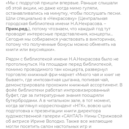
«Мы с подругой пришли впервые. Раньше слышали
об этой акции, но даже когда мимо гуляли,
останавливались на минутку, чтобы послушать песни.
Шли специально в «Некрасовку» (Центральная
городская библиотека имени Н.А.Некрасова. –
Прим.ред.
), потому чтознаем, что каждый год тут
проводят интересные представления, концерты…
Сегодня мы собираемся участвовать в викторинах,
потому что полученные бонусы можно обменять на
книги или вкусняшки».
Рядом с библиотекой имени Н.А.Некрасова было не
протолкнуться. На площадке перед библиотекой,
помимо проводимого там концерта, развернул
торговлю книжный фри-маркет «Много чая и книг не
бывает», где импозантная цыганка, попивая чай,
демонстрировала прохожим книжный ассортимент. В
фойе библиотеки работал импровизированный
буфет, где за литературные знания поощряли
бутербродами. А в читальном зале, в тот момент,
когда заглянул корреспондент «НГК», вовсю шла
подготовка к презентации книги директора
художественной галереи «САНТАЛ» Нины Стрижовой
об актрисе Ирине Володко. Также все желающие
могли посетить салон настольных игр и