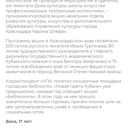
Библиотеки не проводили мероприятие в одиночку,
им помогали Дома культуры, школы искусстви
профессиональные театральные коллективы», –
прокомментировала акцию начальник отдела
развития культуры, искусства и дополнительного
образования Управления культуры города
Краснодара Карина Штефан.
Программу акции в Краснодарском крае посвятили
200-летию русского писателя Ивана Тургенева, 80-
летию художественного руководителя и главного
дирижера Государственного академического
Кубанского казачьего хора Виктора Захарченко и 75-
летию освобождения края от немецко-фашистских
захватчиков в период Великой Отечественной войны.
Корреспондент «НГК» посетил концертные площадки
городских библиотек. «Новая газета Кубани» уже
традиционно, каждый год освещает акцию
«Библионочь». В этом году на нее пришло
значительно больше горожан, причем многие шли на
нее целенаправленно, узнав о проведении в
социальных сетях.
Вика, 17 лет: