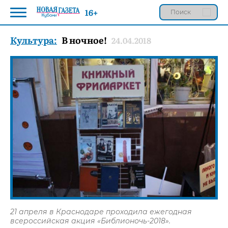
16+
Культура:
В ночное!
24.04.2018
21 апреля в Краснодаре проходила ежегодная
всероссийская акция «Библионочь-2018».