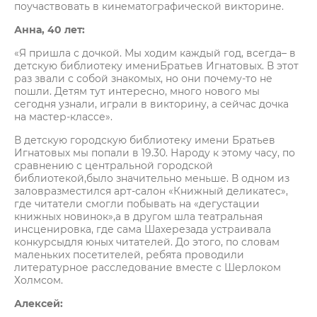
поучаствовать в кинематографической викторине.
Анна, 40 лет:
«Я пришла с дочкой. Мы ходим каждый год, всегда– в
детскую библиотеку имениБратьев Игнатовых. В этот
раз звали с собой знакомых, но они почему-то не
пошли. Детям тут интересно, много нового мы
сегодня узнали, играли в викторину, а сейчас дочка
на мастер-классе».
В детскую городскую библиотеку имени Братьев
Игнатовых мы попали в 19.30. Народу к этому часу, по
сравнению с центральной городской
библиотекой,было значительно меньше. В одном из
заловразместился арт-салон «Книжный деликатес»,
где читатели смогли побывать на «дегустации
книжных новинок»,а в другом шла театральная
инсценировка, где сама Шахерезада устраивала
конкурсыдля юных читателей. До этого, по словам
маленьких посетителей, ребята проводили
литературное расследование вместе с Шерлоком
Холмсом.
Алексей: