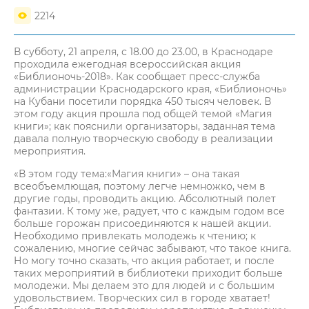
2214
В субботу, 21 апреля, с 18.00 до 23.00, в Краснодаре
проходила ежегодная всероссийская акция
«Библионочь-2018». Как сообщает пресс-служба
администрации Краснодарского края, «Библионочь»
на Кубани посетили порядка 450 тысяч человек. В
этом году акция прошла под общей темой «Магия
книги»; как пояснили организаторы, заданная тема
давала полную творческую свободу в реализации
мероприятия.
«В этом году тема:«Магия книги» – она такая
всеобъемлющая, поэтому легче немножко, чем в
другие годы, проводить акцию. Абсолютный полет
фантазии. К тому же, радует, что с каждым годом все
больше горожан присоединяются к нашей акции.
Необходимо привлекать молодежь к чтению; к
сожалению, многие сейчас забывают, что такое книга.
Но могу точно сказать, что акция работает, и после
таких мероприятий в библиотеки приходит больше
молодежи. Мы делаем это для людей и с большим
удовольствием. Творческих сил в городе хватает!