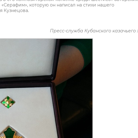
 «Серафим», которую он написал на стихи нашего
я Кузнецова.
Пресс-служба Кубанского казачьего 