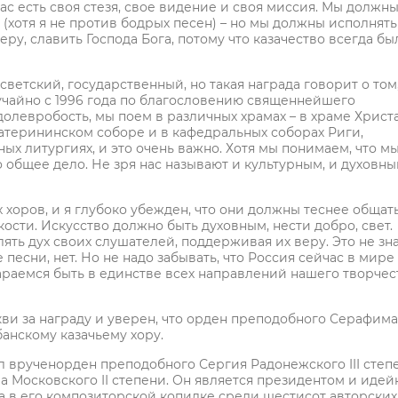
с есть своя стезя, свое видение и своя миссия. Мы должны
(хотя я не против бодрых песен) – но мы должны исполнять
ру, славить Господа Бога, потому что казачество всегда бы
светский, государственный, но такая награда говорит о том,
учайно с 1996 года по благословению священнейшего
одолевробость, мы поем в различных храмах – в храме Христ
атерининском соборе и в кафедральных соборах Риги,
ых литургиях, и это очень важно. Хотя мы понимаем, что м
 общее дело. Не зря нас называют и культурным, и духовн
 хоров, и я глубоко убежден, что они должны теснее общать
ости. Искусство должно быть духовным, нести добро, свет.
ять дух своих слушателей, поддерживая их веру. Это не зна
песни, нет. Но не надо забывать, что Россия сейчас в мире 
араемся быть в единстве всех направлений нашего творчес
ви за награду и уверен, что орден преподобного Серафима
анскому казачьему хору.
ыл врученорден преподобного Сергия Радонежского III степ
ла Московского II степени. Он является президентом и иде
а в его композиторской копилке среди шестисот авторских