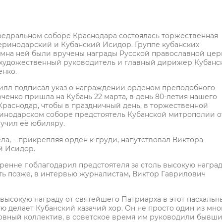
федральном соборе Краснодара состоялась торжественная
еринодарский и Кубанский Исидор. Группе кубанских
мна ней были вручены награды Русской православной цер
художественный руководитель и главный дирижер Кубанс
енко.
рилл подписал указ о награждении орденом преподобного
ченко пришла на Кубань 22 марта, в день 80-летия нашего
 Краснодар, чтобы в праздничный день, в торжественной
ринодарском соборе предстоятель Кубанской митрополии о
ручил её юбиляру.
ла, – прикрепляя орден к груди, напутствовал Виктора
й Исидор.
ренне поблагодарил предстоятеля за столь высокую наград
ть позже, в интервью журналистам, Виктор Гаврилович
 высокую награду от святейшего Патриарха в этот пасхальн
ую делает Кубанский казачий хор. Он не просто один из мно
ковный коллектив, в советское время им руководили бывш