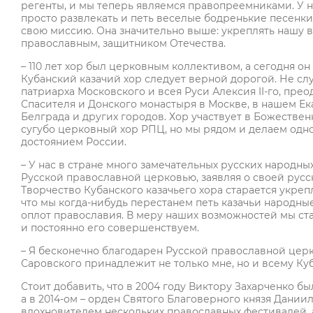
регенты, и мы теперь являемся правопреемниками. У на
просто развлекать и петь веселые бодренькие песенки 
свою миссию. Она значительно выше: укреплять нашу ве
православным, защитником Отечества.
– 110 лет хор был церковным коллективом, а сегодня он 
Кубанский казачий хор следует верной дорогой. Не сл
патриарха Московского и всея Руси Алексия II-го, пре
Спасителя и Донского монастыря в Москве, в нашем Ек
Белграда и других городов. Хор участвует в Божественн
сугубо церковный хор РПЦ, но мы рядом и делаем одно
достоянием России.
– У нас в стране много замечательных русских народных
Русской православной церковью, заявляя о своей русск
Творчество Кубанского казачьего хора старается укрепл
что мы когда-нибудь перестанем петь казачьи народные 
оплот православия. В меру наших возможностей мы ст
и постоянно его совершенствуем.
– Я бесконечно благодарен Русской православной церк
Саровского принадлежит не только мне, но и всему Куб
Стоит добавить, что в 2004 году Виктору Захарченко б
а в 2014-ом – орден Святого Благоверного князя Дании
вдохновителем нескольких православных фестивалей, 