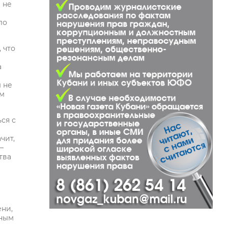
 не
ло
 что
а
ы не
ым
ся с
чит,
–
тва
ени,
йным