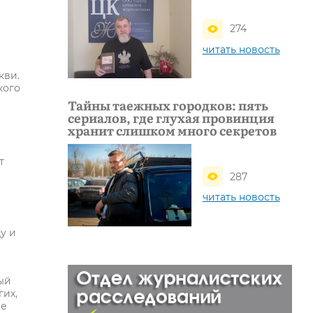
274
читать новость
кви.
кого
Тайны таежных городков: пять
сериалов, где глухая провинция
хранит слишком много секретов
т
287
читать новость
у и
ый
гих,
ие