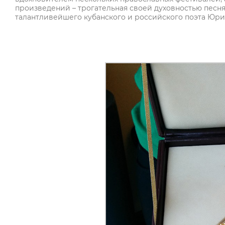
произведений – трогательная своей духовностью песня
талантливейшего кубанского и российского поэта Юри