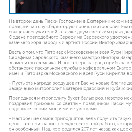
На второй день Пасхи Господней в Екатерининском ка
праздничная служба, которую провел митрополит Екат
священнослужителей, а также двум светским граждана
Ордена преподобного Серафима Саровского удостоен 
казачьего хора народный артист России Виктор Захарч
Весть о том, что Патриарх Московский и всея Руси Ки
Серафима Саровского казачьего маэстро Виктора Захар
знаменитого земляка. И вот теперь награда прибыла в
обстановке пасхальной службы в кафедральном Екате
имени Патриарха Московского и всея Руси Кирилла в
– Пусть эта награда воодушевит Вас на новые благие де
Захарченко митрополит Екатеринодарский и Кубански
Преподнеся митрополиту букет белых роз, маэстро иск
поздравил прихожан со светлым праздником Пасхи. Чу
поделился своим мыслями и чувствами.
– Настроение самое приподнятое, ведь получить такую
день – это признание, прежде всего, той работы, котор
он особенный. Наш хор родился 207 лет назад как цер