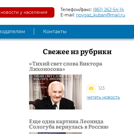
Телефон/факс:
(861) 262-54-14
новости у населения
E-mail:
novgaz_kuban@mail.ru
модателям
Контакты
Свежее из рубрики
«Тихий свет слова Виктора
Лихоносова»
123
читать новость
Еще одна картина Леонида
Сологуба вернулась в Россию