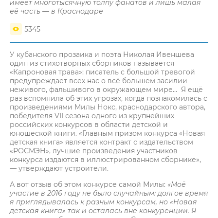
имеет многотысячную толпу фанатов и лишь малая
её часть — в Краснодаре
5345
У кубанского прозаика и поэта Николая Ивеншева
один из стихотворных сборников называется
«Капроновая трава»: писатель с большой тревогой
предупреждает всех нас о всё большем засилии
неживого, фальшивого в окружающем мире… Я ещё
раз вспомнила об этих угрозах, когда познакомилась с
произведениями Милы Нокс, краснодарского автора,
победителя VII сезона одного из крупнейших
российских конкурсов в области детской и
юношеской книги. «Главным призом конкурса «Новая
детская книга» является контракт с издательством
«РОСМЭН», лучшие произведения участников
конкурса издаются в иллюстрированном сборнике»,
— утверждают устроители.
А вот отзыв об этом конкурсе самой Милы:
«
Моё
участие в 2016 году не было случайным: долгое время
я приглядывалась к разным конкурсам, но «Новая
детская книга» так и осталась вне конкуренции. Я