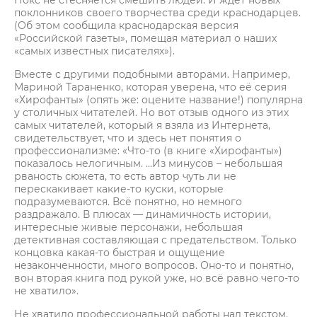
Нокс не стесняется смешить людей. И ждёт новых
поклонников своего творчества среди краснодарцев.
(Об этом сообщила краснодарская версия
«Российской газеты», помещая материал о наших
«самых известных писателях»).
Вместе с другими подобными авторами. Например,
Мариной Тараненко, которая уверена, что её серия
«Хирофанты» (опять же: оцените название!) популярна
у столичных читателей. Но вот отзыв одного из этих
самых читателей, который я взяла из Интернета,
свидетельствует, что и здесь нет понятия о
профессионализме: «Что-то (в книге «Хирофанты»)
показалось нелогичным. …Из минусов – небольшая
рваность сюжета, то есть автор чуть ли не
перескакивает какие-то куски, которые
подразумеваются. Всё понятно, но немного
раздражало. В плюсах — динамичность истории,
интересные живые персонажи, небольшая
детективная составляющая с предательством. Только
концовка какая-то быстрая и ощущение
незаконченности, много вопросов. Оно-то и понятно,
вон вторая книга под рукой уже, но всё равно чего-то
не хватило».
Не хватило профессиональной работы над текстом.