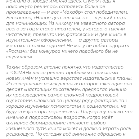
мечтала о победе именно здесь. Спустя годы я
наконец-то решилась отправить большое
произведение — и вот «Макабр» стал победителем.
Бесспорно, «Новая детская книга» — лучший старт
для начинающих. Из никому не известного автора
всего за год я стала писателем, у которого тысячи
читателей, презентации, фотосессии и две книги в
изумительном оформлении, — а другие авторы
мечтают о таком годами! Не могу не поблагодарить
«Росмэн»: без конкурса ничего подобного бы не
случилось».
Таким образом, вполне понятно, что издательство
«
РОСМЭН
» легко решает проблемы с поисками
новых имён и успешно верстает издательские планы.
Из совершенно неискушённых авторов ежегодно оно
делает «настоящих писателей», предлагая именно
их произведения самой сложной подростковой
аудитории. Сложной по целому ряду факторов, так
хорошо изученных психологами и социологами, не
буду эти факторы перечислять. Подчеркну только, что
именно в подростковом возрасте, когда идёт
активное формирование личности, выбор
жизненного пути, книга может и должна играть роль
решающую. Но сегодня всё внимание обращено к