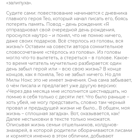
«залипуха».
Судите сами: повествование начинается с дневника
главного героя Тео, который начал писать его, боясь
потерять память. Повод – день рождения: «Я
отпраздновал свой очередной день рождения,
проснулся наутро – и понял, что не помню ничего,
даже своих подарков. Всё стерлось из головы, вся
жизнь!» Оставим на совести автора сомнительное
словосочетание «стёрлось из головы». Из головы
могло что-то вылететь, а стереться – в голове. Какое-
то время читатель мучительно разбирается: один
день забыл герой или – всю свою жизнь? В конце
концов, как я поняла, Тео не забыл ничего. Но для
Милы Нокс это не имеет значения. Она сама забывает,
о чём писала и предлагает уже другую версию:
«Через два месяца мне исполнится шестнадцать, но
помню я себя только с десяти лет. Что было раньше –
хоть убей, не могу представить, словно там черный
провал и предыдущей жизни не было… В общем, моя
жизнь – сплошная загадка». Вот, оказывается, как!
Далее нестыковки в тексте только множатся.
Описывая жизнь семьи отшельников, колдунов-
знахарей, в которой родители оборачиваются лисами
и кормятся именно в этом обличии, добывают