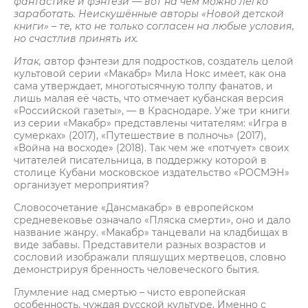
фантастике и фэнтези — вот на чём можно легко
заработать. Неискушённые авторы «Новой детской
книги» – те, кто не только согласен на любые условия,
но счастлив принять их.
Итак, а
втор фэнтези для подростков, создатель целой
культовой серии «Макабр» Мила Нокс имеет, как она
сама утверждает, многотысячную толпу фанатов, и
лишь малая её часть, что отмечает кубанская версия
«Российской газеты»,
—
в Краснодаре. Уже три книги
из серии «Макабр» представлены читателям: «Игра в
сумерках» (2017), «Путешествие в полночь» (2017),
«Война на восходе» (2018). Так чем же «потчует» своих
читателей писательница, в поддержку которой в
столице Кубани московское издательство «РОСМЭН»
организует мероприятия?
Словосочетание «Дансмакабр» в европейском
средневековье означало «Пляска смерти», оно и дало
название жанру. «Макабр» танцевали на кладбищах в
виде забавы. Представители разных возрастов и
сословий изображали пляшущих мертвецов, словно
демонстрируя бренность человеческого бытия.
Глумление над смертью – чисто европейская
особенность, чуждая русской культуре. Именно с