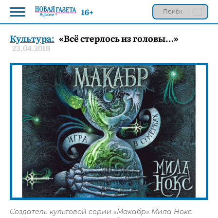
16+
Культура:
«Всё стерлось из головы…»
23.04.2018
Создатель культовой серии «Макабр» Мила Нокс