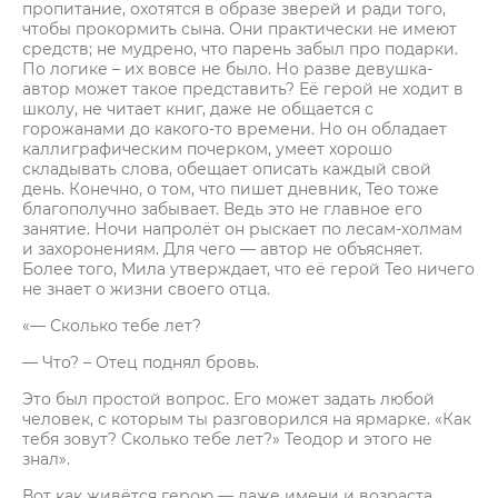
пропитание, охотятся в образе зверей и ради того,
чтобы прокормить сына. Они практически не имеют
средств; не мудрено, что парень забыл про подарки.
По логике – их вовсе не было. Но разве девушка-
автор может такое представить? Её герой не ходит в
школу, не читает книг, даже не общается с
горожанами до какого-то времени. Но он обладает
каллиграфическим почерком, умеет хорошо
складывать слова, обещает описать каждый свой
день. Конечно, о том, что пишет дневник, Тео тоже
благополучно забывает. Ведь это не главное его
занятие. Ночи напролёт он рыскает по лесам-холмам
и захоронениям. Для чего — автор не объясняет.
Более того, Мила утверждает, что её герой Тео ничего
не знает о жизни своего отца.
«— Сколько тебе лет?
— Что? – Отец поднял бровь.
Это был простой вопрос. Его может задать любой
человек, с которым ты разговорился на ярмарке. «Как
тебя зовут? Сколько тебе лет?» Теодор и этого не
знал».
Вот как живётся герою — даже имени и возраста