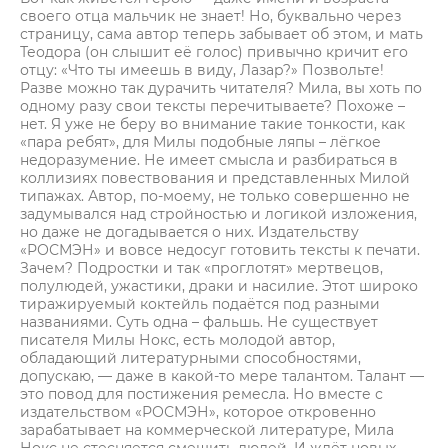
своего отца мальчик не знает! Но, буквально через
страницу, сама автор теперь забывает об этом, и мать
Теодора (он слышит её голос) привычно кричит его
отцу: «Что ты имеешь в виду, Лазар?» Позвольте!
Разве можно так дурачить читателя? Мила, вы хоть по
одному разу свои тексты перечитываете? Похоже –
нет. Я уже не беру во внимание такие тонкости, как
«пара ребят», для Милы подобные ляпы – лёгкое
недоразумение. Не имеет смысла и разбираться в
коллизиях повествования и представленных Милой
типажах. Автор, по-моему, не только совершенно не
задумывался над стройностью и логикой изложения,
но даже не догадывается о них. Издательству
«РОСМЭН» и вовсе недосуг готовить тексты к печати.
Зачем? Подростки и так «проглотят» мертвецов,
полулюдей, ужастики, драки и насилие. Этот широко
тиражируемый коктейль подаётся под разными
названиями. Суть одна – фальшь. Не существует
писателя Милы Нокс, есть молодой автор,
обладающий литературными способностями,
допускаю, — даже в какой-то мере талантом. Талант —
это повод для постижения ремесла. Но вместе с
издательством «РОСМЭН», которое откровенно
зарабатывает на коммерческой литературе, Мила