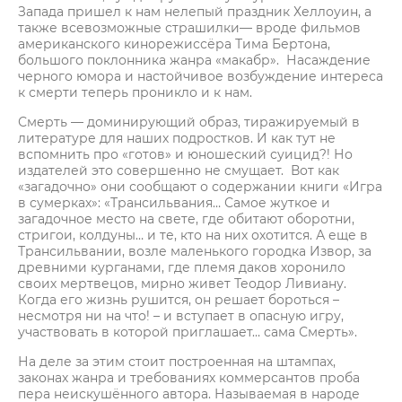
Запада пришел к нам нелепый праздник Хеллоуин, а
также всевозможные страшилки— вроде фильмов
американского кинорежиссёра Тима Бертона,
большого поклонника жанра «макабр». Насаждение
черного юмора и настойчивое возбуждение интереса
к смерти теперь проникло и к нам.
Смерть — доминирующий образ, тиражируемый в
литературе для наших подростков. И как тут не
вспомнить про «готов» и юношеский суицид?! Но
издателей это совершенно не смущает. Вот как
«загадочно» они сообщают о содержании книги «Игра
в сумерках»: «Трансильвания… Самое жуткое и
загадочное место на свете, где обитают оборотни,
стригои, колдуны… и те, кто на них охотится. А еще в
Трансильвании, возле маленького городка Извор, за
древними курганами, где племя даков хоронило
своих мертвецов, мирно живет Теодор Ливиану.
Когда его жизнь рушится, он решает бороться –
несмотря ни на что! – и вступает в опасную игру,
участвовать в которой приглашает… сама Смерть».
На деле за этим стоит построенная на штампах,
законах жанра и требованиях коммерсантов проба
пера неискушённого автора. Называемая в народе