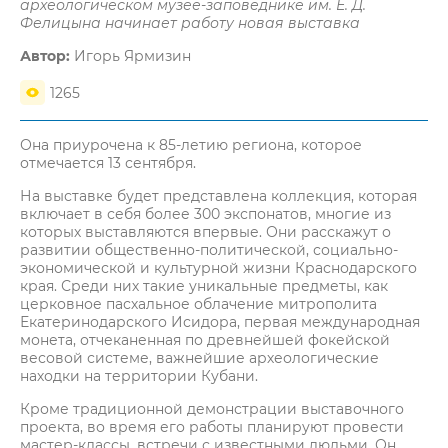
археологическом музее-заповеднике им. Е. Д.
Фелицына начинает работу новая выставка
Автор:
Игорь Ярмизин
1265
Она приурочена к 85-летию региона, которое
отмечается 13 сентября.
На выставке будет представлена коллекция, которая
включает в себя более 300 экспонатов, многие из
которых выставляются впервые. Они расскажут о
развитии общественно-политической, социально-
экономической и культурной жизни Краснодарского
края. Среди них такие уникальные предметы, как
церковное пасхальное облачение митрополита
Екатеринодарского Исидора, первая международная
монета, отчеканенная по древнейшей фокейской
весовой системе, важнейшие археологические
находки на территории Кубани.
Кроме традиционной демонстрации выставочного
проекта, во время его работы планируют провести
мастер-классы, встречи с известными людьми. Он